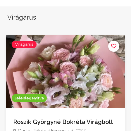
Virágárus
Virágárus
Jelenleg Nyitva
Roszik Györgyné Bokréta Virágbolt
Gyula, Rákóczi Ferenc u. 1, 5700