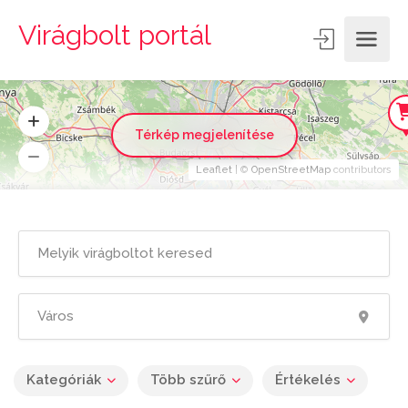
Virágbolt portál
Térkép megjelenítése
Leaflet
| ©
OpenStreetMap
contributors
Kategóriák
Több szűrő
Értékelés