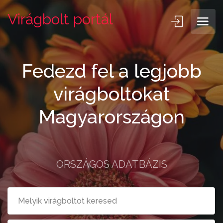
Virágbolt portál
Fedezd fel a legjobb
virágboltokat
Magyarországon
ORSZÁGOS ADATBÁZIS