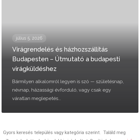
július 5, 2026
Virágrendelés és házhozszállítás
Budapesten – Útmutató a budapesti
virágküldéshez
Bármilyen alkalomról legyen is szó — születésnap,
névnap, házassági évforduló, vagy csak egy
váratlan meglepetés...
Gyors keresés település vagy kategória szerint. Találd meg