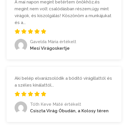
A mai napon megint betértem önökhöz,és
megint nem volt csalódásban részem,úgy mint
virágok, és kiszolgálás! Köszönöm a munkájukat
és a...
Gavelda Mária értékelt
Mesi Virágoskertje
Aki belép elvarázsolódik a bódító virágillattól és
a széles kínálattól...
Tóth Keve Máté értékelt
Csiszta Virág Óbudán, a Kolosy téren