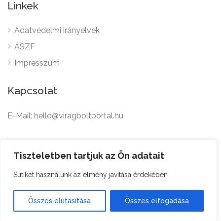
Linkek
Adatvédelmi irányelvek
ÁSZF
Impresszum
Kapcsolat
E-Mail: hello@viragboltportal.hu
French
Polish
Tiszteletben tartjuk az Ön adatait
Czech
Virágbolt © All Rights
Sütiket használunk az élmény javítása érdekében
German
Reserved.
English
Összes elutasítása
Összes elfogadása
Hungarian