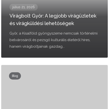
július 21, 2026
Virágbolt Győr: A legjobb virágüzletek
és virágküldési lehetőségek
Győr, a Kisalföld gyöngyszeme nemcsak történelmi
belvárosáról és pezsgő kulturális életéről híres,
hanem virágboltjainak gazdag...
Blog