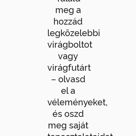
meg a
hozzád
legközelebbi
virágboltot
vagy
virágfutárt
– olvasd
el a
véleményeket,
és oszd
meg saját