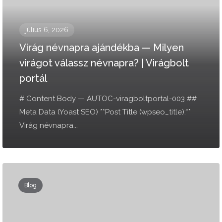
július 6, 2026
Virág névnapra ajándékba — Milyen
virágot válassz névnapra? | Virágbolt
portál
# Content Body — AUTOC-viragboltportal-003 ##
Meta Data (Yoast SEO) **Post Title (wpseo_title):**
Virág névnapra...
Blog