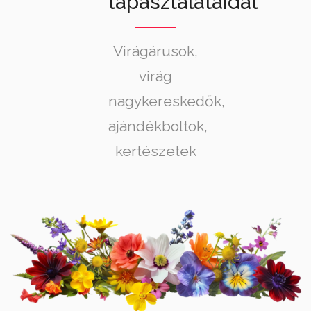
tapasztalataidat
Virágárusok,
virág
nagykereskedők,
ajándékboltok,
kertészetek