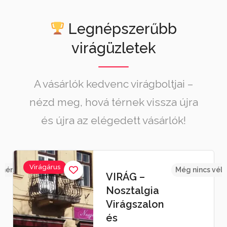
Legnépszerűbb
virágüzletek
A vásárlók kedvenc virágboltjai –
nézd meg, hová térnek vissza újra
és újra az elégedett vásárlók!
Virágárus
emény
Még nincs vél
VIRÁG –
Nosztalgia
Virágszalon
és