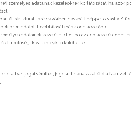
rheti személyes adatainak kezelésének korlátozását, ha azok po
sét.
ban áll strukturált, széles körben használt géppel olvasható 
rheti ezen adatok továbbítását másik adatkezelőhöz.
 személyes adatainak kezelése ellen, ha az adatkezelés jogos ér
lő elérhetőségek valamelyikén küldheti el.
csolatban jogai sérültek, jogosult panasszal élni a Nemzeti
.