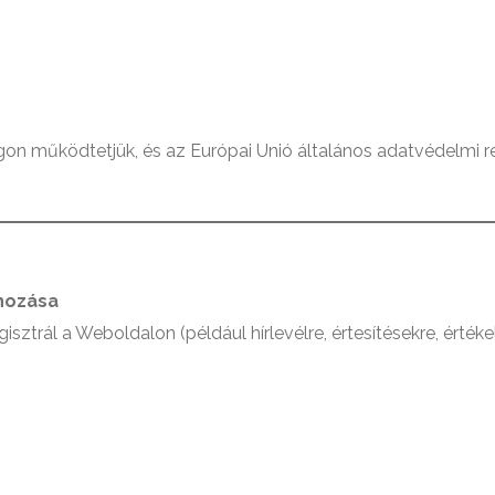
n működtetjük, és az Európai Unió általános adatvédelmi re
ehozása
ztrál a Weboldalon (például hírlevélre, értesítésekre, értéke