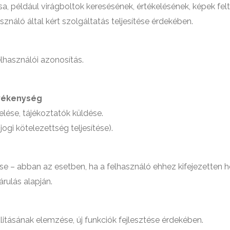
ása, például virágboltok keresésének, értékelésének, képek fe
sználó által kért szolgáltatás teljesítése érdekében.
elhasználói azonosítás.
evékenység
ése, tájékoztatók küldése.
jogi kötelezettség teljesítése).
se – abban az esetben, ha a felhasználó ehhez kifejezetten h
árulás alapján.
itásának elemzése, új funkciók fejlesztése érdekében.