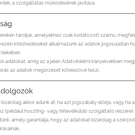
 érdek: a szolgáltatás működésének javítása.
nság
reken tároljuk, amelyekhez csak korlátozott számú, megfel
ervezési intézkedéseket alkalmazunk az adatok jogosulatlan 
érdekében.
ói adatokat, amíg az a jelen Adatvédelmi irányelvekben megje
őírás az adatok megőrzését kötelezővé teszi.
eldolgozók
kizárólag akkor adunk át, ha azt jogszabály előírja, vagy ha
 (például hoszting- vagy hírlevélküldő szolgáltató részére).
tünk, amely garantálja, hogy az adatokat kizárólag a szerz
rásainak.