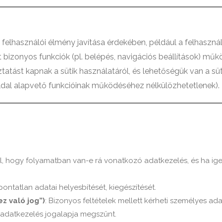
 felhasználói élmény javítása érdekében, például a felhaszná
t bizonyos funkciók (pl. belépés, navigációs beállítások) m
tatást kapnak a sütik használatáról, és lehetőségük van a sü
ldal alapvető funkcióinak működéséhez nélkülözhetetlenek).
ról, hogy folyamatban van-e rá vonatkozó adatkezelés, és ha ig
pontatlan adatai helyesbítését, kiegészítését.
z való jog”)
: Bizonyos feltételek mellett kérheti személyes a
 adatkezelés jogalapja megszűnt.