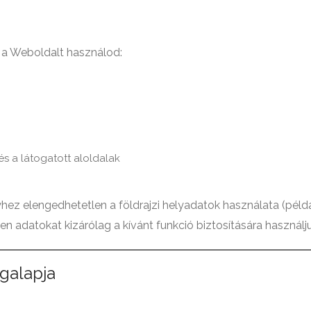
r a Weboldalt használod:
s a látogatott aloldalak
hez elengedhetetlen a földrajzi helyadatok használata (például
n adatokat kizárólag a kívánt funkció biztosítására használjuk
ogalapja