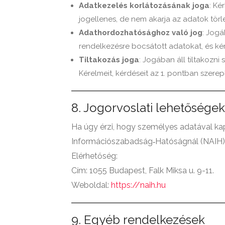
Adatkezelés korlátozásának joga
: Ké
jogellenes, de nem akarja az adatok törlé
Adathordozhatósághoz való jog
: Jogá
rendelkezésre bocsátott adatokat, és ké
Tiltakozás joga
: Jogában áll tiltakozni
Kérelmeit, kérdéseit az 1. pontban szerep
8. Jogorvoslati lehetőségek
Ha úgy érzi, hogy személyes adatával kap
Információszabadság‑Hatóságnál (NAIH)
Elérhetőség:
Cím: 1055 Budapest, Falk Miksa u. 9-11.
Weboldal:
https://naih.hu
9. Egyéb rendelkezések