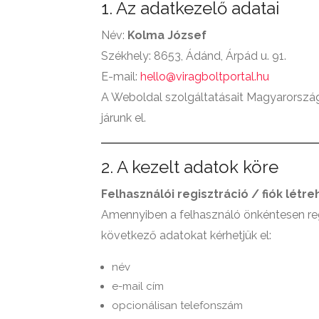
1. Az adatkezelő adatai
Név:
Kolma József
Székhely: 8653, Ádánd, Árpád u. 91.
E-mail:
hello@viragboltportal.hu
A Weboldal szolgáltatásait Magyarországo
járunk el.
2. A kezelt adatok köre
Felhasználói regisztráció / fiók létr
Amennyiben a felhasználó önkéntesen regis
következő adatokat kérhetjük el:
név
e-mail cím
opcionálisan telefonszám