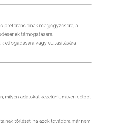
ló preferenciáinak megjegyzésére, a
űködésének támogatására.
tik elfogadására vagy elutasítására
en, milyen adatokat kezelünk, milyen célból
datainak törlését, ha azok továbbra már nem