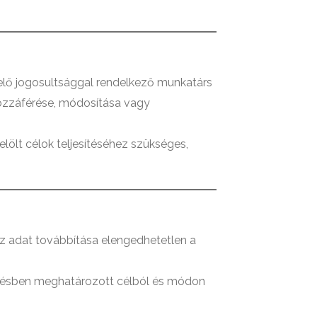
elő jogosultsággal rendelkező munkatárs
hozzáférése, módosítása vagy
lölt célok teljesítéséhez szükséges,
 az adat továbbítása elengedhetetlen a
ődésben meghatározott célból és módon