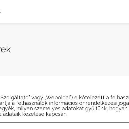
k
vek
 „Szolgáltató” vagy „Weboldal”) elkötelezett a felha
artja a felhasználók információs önrendelkezési jogán
tegyék, milyen személyes adatokat gyűjtünk, hogyan 
az adataik kezelése kapcsán.