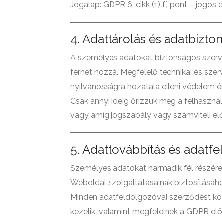
Jogalap: GDPR 6. cikk (1) f) pont – jogos
4. Adattárolás és adatbizto
A személyes adatokat biztonságos szerve
férhet hozzá. Megfelelő technikai és sz
nyilvánosságra hozatala elleni védelem 
Csak annyi ideig őrizzük meg a felhasznál
vagy amíg jogszabály vagy számviteli el
5. Adattovábbítás és adatf
Személyes adatokat harmadik fél részére 
Weboldal szolgáltatásainak biztosításához
Minden adatfeldolgozóval szerződést kö
kezelik, valamint megfelelnek a GDPR előí