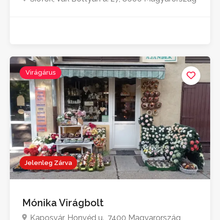
Virágárus
Jelenleg Zárva
Mónika Virágbolt
Kaposvár, Honvéd u., 7400 Magyarország