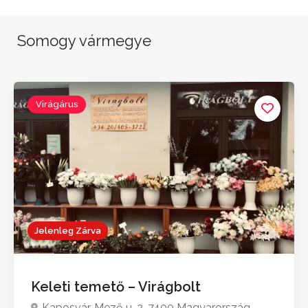
Somogy vármegye
Virágárus
Jelenleg Zárva
Keleti temető – Virágbolt
Kaposvár, Mező u. 2, 7400 Magyarország