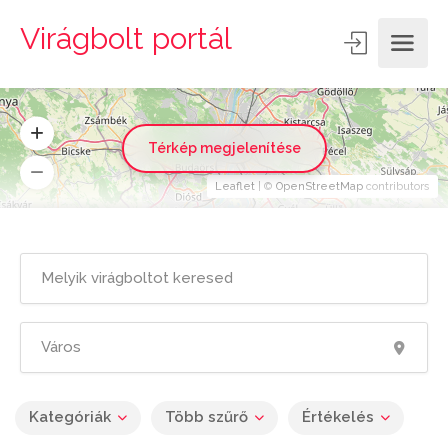
Virágbolt portál
Térkép megjelenítése
Leaflet
| ©
OpenStreetMap
contributors
Kategóriák
Több szűrő
Értékelés