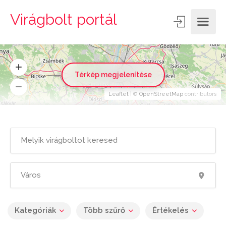
Virágbolt portál
Térkép megjelenítése
Leaflet
| ©
OpenStreetMap
contributors
Kategóriák
Több szűrő
Értékelés