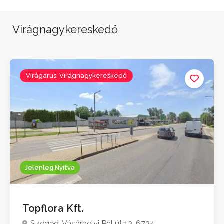
Virágnagykereskedő
Virágárus, Virágnagykereskedő
Jelenleg Nyitva
Topflora Kft.
Szeged, Vásárhelyi Pál út 13, 6724