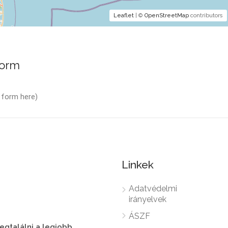
Leaflet
| ©
OpenStreetMap
contributors
Form
 form here)
Linkek
Adatvédelmi
irányelvek
ÁSZF
megtalálni a legjobb