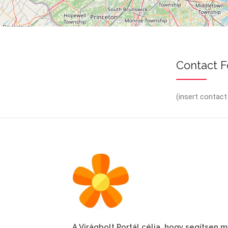
Contact 
(insert contact
A Virágbolt Portál célja, hogy segítsen 