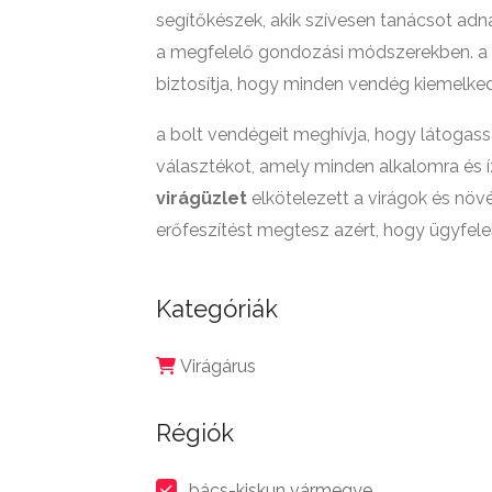
segítőkészek, akik szívesen tanácsot adn
a megfelelő gondozási módszerekben. a 
biztosítja, hogy minden vendég kiemelke
a bolt vendégeit meghívja, hogy látogass
választékot, amely minden alkalomra és í
virágüzlet
elkötelezett a virágok és nö
erőfeszítést megtesz azért, hogy ügyfel
Kategóriák
Virágárus
Régiók
bács-kiskun vármegye