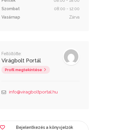
Péntek
08:00 - 18:00
Szombat
08:00 - 12:00
Vasárnap
Zárva
Feltöltötte:
Virágbolt Portál
Profil megtekintése
info@viragboltportal.hu
Bejelentkezés a könyvjelzők