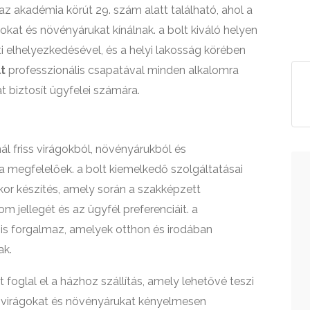
z akadémia körút 29. szám alatt található, ahol a
at és növényárukat kínálnak. a bolt kiváló helyen
 elhelyezkedésével, és a helyi lakosság körében
t
professzionális csapatával minden alkalomra
 biztosít ügyfelei számára.
ál friss virágokból, növényárukból és
 megfelelőek. a bolt kiemelkedő szolgáltatásai
or készítés, amely során a szakképzett
m jellegét és az ügyfél preferenciáit. a
 is forgalmaz, amelyek otthon és irodában
ak.
t foglal el a házhoz szállítás, amely lehetővé teszi
t virágokat és növényárukat kényelmesen