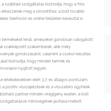
 szállítási szolgáltatás biztosítja, hogy a friss
n érkezzenek meg a címzetthez. a bolt további
elés telefonon és online felületen keresztül is.
termékeket kínál, amelyeket gondosan válogatott
ttai szakképzett szakemberek, akik mély
övények gondozásáról, valamint a csokor készítés
alat biztosítja, hogy minden termék és
nvonalon nyújtott legyen.
le értékelésekben elért 3.7-es átlagos pontszám,
a pozitív visszajelzések és a visszatérő ügyfelek
ízható partner minden virágigény esetén. a bolt
 szolgáltatások minőségének javítása mellett.