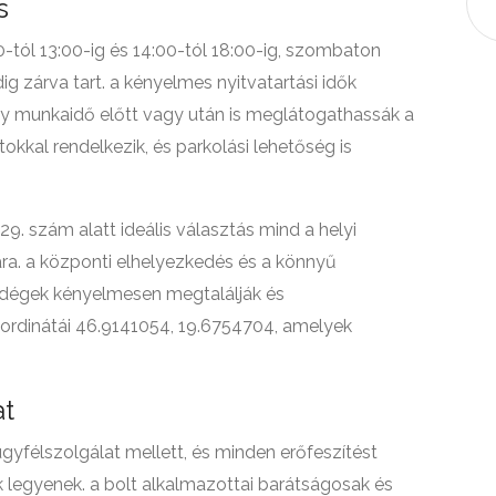
s
0-tól 13:00-ig és 14:00-tól 18:00-ig, szombaton
dig zárva tart. a kényelmes nyitvatartási idők
gy munkaidő előtt vagy után is meglátogathassák a
tokkal rendelkezik, és parkolási lehetőség is
9. szám alatt ideális választás mind a helyi
ra. a központi elhelyezkedés és a könnyű
ndégek kényelmesen megtalálják és
oordinátái 46.9141054, 19.6754704, amelyek
at
ügyfélszolgálat mellett, és minden erőfeszítést
 legyenek. a bolt alkalmazottai barátságosak és