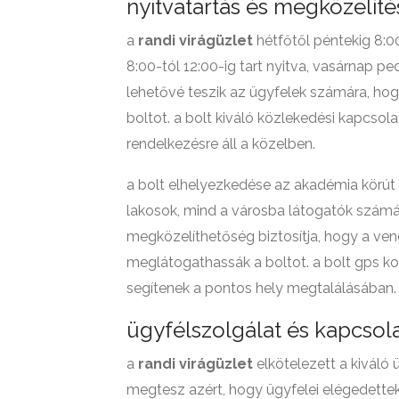
nyitvatartás és megközelíté
a
randi virágüzlet
hétfőtől péntekig 8:0
8:00-tól 12:00-ig tart nyitva, vasárnap pe
lehetővé teszik az ügyfelek számára, ho
boltot. a bolt kiváló közlekedési kapcsola
rendelkezésre áll a közelben.
a bolt elhelyezkedése az akadémia körút 2
lakosok, mind a városba látogatók számá
megközelíthetőség biztosítja, hogy a ve
meglátogathassák a boltot. a bolt gps k
segítenek a pontos hely megtalálásában.
ügyfélszolgálat és kapcsol
a
randi virágüzlet
elkötelezett a kiváló 
megtesz azért, hogy ügyfelei elégedettek