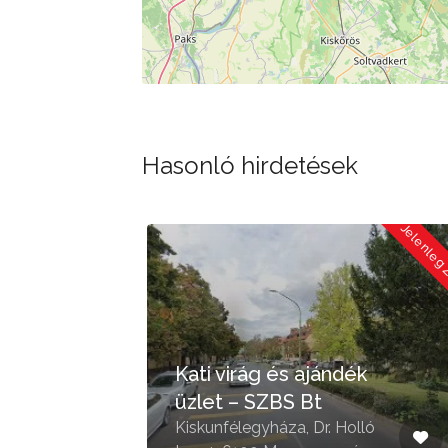
Hasonló hirdetések
Jelenleg Zárva
Jelenleg
Kati virág és ajándék
üzlet – SZBS Bt
 u.
Kiskunfélegyháza, Dr. Holló