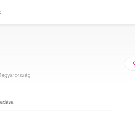
k
Magyarország
adása