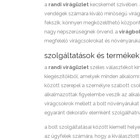
a
randi virágüzlet
kecskemét szívében, a
vendégek számára kiváló minőségű virágok
fekszik, könnyen megközelíthető központi
nagy népszerűségnek örvend. a
virágbol
megfelelő virágcsokrokat és növényárukat
szolgáltatások és termékek
a
randi virágüzlet
széles választékot kín
kiegészítőkből, amelyek minden alkalomra
között szerepel a személyre szabott csok
alkalmazottak figyelembe veszik az alkalo
virágcsokrok mellett a bolt növényárukat
egyaránt dekoratív elemként szolgálhatn
a bolt szolgáltatásai között kiemelt helye
az ügyfelek számára, hogy a kiválasztot