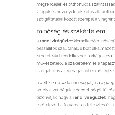
megrendeljék és otthonukba szállíttassák. a
virágok és növények tökéletes állapotba
szolgáltatásai között szerepel a virágrend
minőség és szakértelem
a
randi virágüzlet
kiemelkedő minőségű 
beszállítók szállítanak. a bolt alkalmazo
ismeretekkel rendelkeznek a virágok és n
művészetéről. a szakértelem és a tapaszt
szolgáltatás a legmagasabb minőségi szí
a bolt kiemelkedő minőségét jelzi a goog
amely a vendégek elégedettségét tükrözi. 
bizonyítják, hogy a
randi virágüzlet
megb
elkötelezett a folyamatos fejlesztés és a