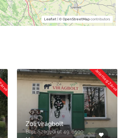
Leaflet
| ©
OpenStreetMap
contributors
 Zárva
Jelenleg Zárva
Zoli virágbolt
Baja, Szegedi út 49, 6500
K