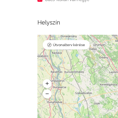
Helyszín
Útvonalterv kérése