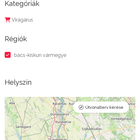
Kategóriák
Virágárus
Régiók
bács-kiskun vármegye
Helyszín
Útvonalterv kérése