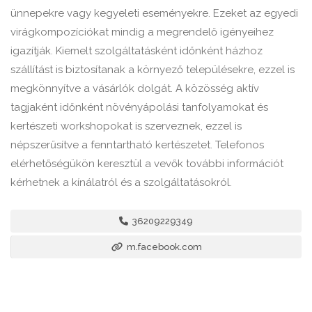
ünnepekre vagy kegyeleti eseményekre. Ezeket az egyedi
virágkompozíciókat mindig a megrendelő igényeihez
igazítják. Kiemelt szolgáltatásként időnként házhoz
szállítást is biztosítanak a környező településekre, ezzel is
megkönnyítve a vásárlók dolgát. A közösség aktív
tagjaként időnként növényápolási tanfolyamokat és
kertészeti workshopokat is szerveznek, ezzel is
népszerűsítve a fenntartható kertészetet. Telefonos
elérhetőségükön keresztül a vevők további információt
kérhetnek a kínálatról és a szolgáltatásokról.
36209229349
m.facebook.com