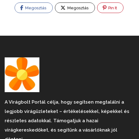
Megosztás
Megosztás
Pin It
A Virágbolt Portál célja, hogy segítsen megtalálni a
legjobb virágüzleteket – értékelésekkel, képekkel és
részletes adatokkal. Támogatjuk a hazai
virágkereskedőket, és segítünk a vásárlóknak jól