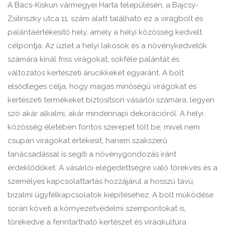
A Bács-Kiskun vármegyei Harta településén, a Bajcsy-
Zsilinszky utca 11. szám alatt található ez a virágbolt és
palántaértékesítő hely, amely a helyi közösség kedvelt
célpontja. Az üzlet a helyi lakosok és a növénykedvelők
számára kínál friss virágokat, sokféle palántát és
változatos kertészeti árucikkeket egyaránt. A bolt
elsődleges célja, hogy magas minőségű virágokat és
kertészeti termékeket biztosítson vásárlói számára, legyen
szó akár alkalmi, akár mindennapi dekorációról. A helyi
közösség életében fontos szerepet tölt be, mivel nem
csupán virágokat értékesít, hanem szakszerű
tanácsadással is segíti a növénygondozás iránt
érdeklődőket. A vásárlói elégedettségre való törekvés és a
személyes kapcsolattartás hozzájárul a hosszú távú,
bizalmi ügyfélkapcsolatok kiépítéséhez. A bolt működése
során követi a környezetvédelmi szempontokat is,
törekedve a fenntartható kertészet és virágkultúra