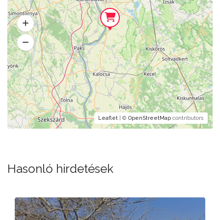
Leaflet
| ©
OpenStreetMap
contributors
Hasonló hirdetések
a