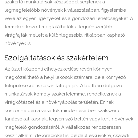
szakértő munkatársak készséggel segítenek a
legmegfelelőbb növények kiválasztásában, figyelembe
véve az egyéni igényeket és a gondozási lehetőségeket. A
termékek között megtalálhatók a legnépszerűbb
virágfajták mellett a különlegesebb, ritkábban kapható
növények is.
Szolgáltatások és szakértelem
Az üzlet központi elhelyezkedése révén könnyen
megközelíthető a helyi lakosok számára, de a környező
településekről is sokan látogatják. A boltban dolgozó
munkatársak komoly szakértelemmel rendelkeznek a
virágkötészet és a növényápolás területén. Ennek
köszönhetően a vásárlók minden esetben szakszerű
tanácsokat kapnak, legyen szó beltéri vagy kerti növények
megfelelő gondozásáról. A vállalkozás rendszeresen
készít alkalmi dekorációkat is, például esküvőkre, családi