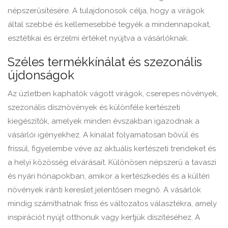
népszerűsítésére. A tulajdonosok célja, hogy a virágok
által szebbé és kellemesebbé tegyék a mindennapokat,
esztétikai és érzelmi értéket nyújtva a vásárlóknak.
Széles termékkínálat és szezonális
újdonságok
Az üzletben kaphatók vágott virágok, cserepes növények,
szezonális dísznövények és különféle kertészeti
kiegészítők, amelyek minden évszakban igazodnak a
vásárlói igényekhez. A kínálat folyamatosan bővül és
frissül, figyelembe véve az aktuális kertészeti trendeket és
a helyi közösség elvárásait. Különösen népszerű a tavaszi
és nyári hónapokban, amikor a kertészkedés és a kültéri
növények iránti kereslet jelentősen megnő. A vásárlók
mindig számíthatnak friss és változatos választékra, amely
inspirációt nyújt otthonuk vagy kertjük díszítéséhez. A