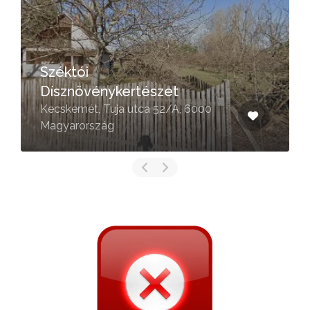
Széktói
Dísznövénykertészet
Kecskemét, Tuja utca 52/A, 6000
Magyarország