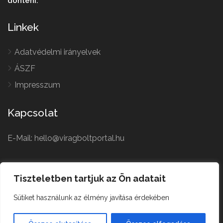
dönteni.
Linkek
Adatvédelmi irányelvek
ÁSZF
Impresszum
Kapcsolat
E-Mail: hello@viragboltportal.hu
French
Polish
Tiszteletben tartjuk az Ön adatait
Czech
Virágbolt © All Rights
Sütiket használunk az élmény javítása érdekében
German
Reserved.
English