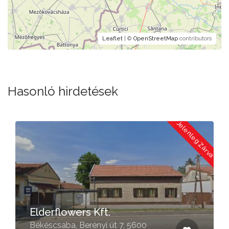
Leaflet
| ©
OpenStreetMap
contributors
Hasonló hirdetések
a
Jelenleg Zárva
Elderflowers Kft.
Békéscsaba, Berényi út 7, 5600