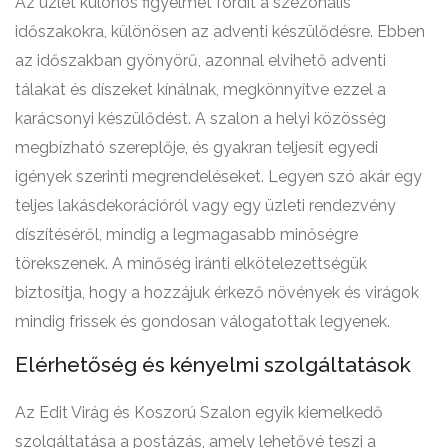
Az üzlet különös figyelmet fordít a szezonális
időszakokra, különösen az adventi készülődésre. Ebben
az időszakban gyönyörű, azonnal elvihető adventi
tálakat és díszeket kínálnak, megkönnyítve ezzel a
karácsonyi készülődést. A szalon a helyi közösség
megbízható szereplője, és gyakran teljesít egyedi
igények szerinti megrendeléseket. Legyen szó akár egy
teljes lakásdekorációról vagy egy üzleti rendezvény
díszítéséről, mindig a legmagasabb minőségre
törekszenek. A minőség iránti elkötelezettségük
biztosítja, hogy a hozzájuk érkező növények és virágok
mindig frissek és gondosan válogatottak legyenek.
Elérhetőség és kényelmi szolgáltatások
Az Edit Virág és Koszorú Szalon egyik kiemelkedő
szolgáltatása a postázás, amely lehetővé teszi a