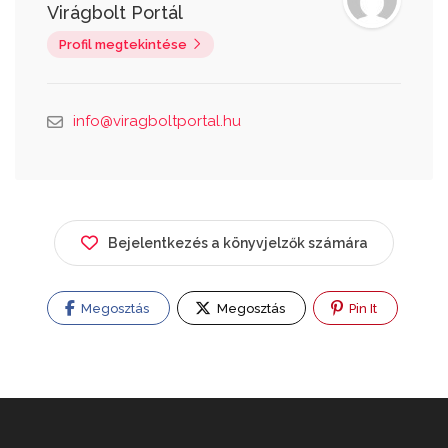
Virágbolt Portál
Profil megtekintése
info@viragboltportal.hu
Bejelentkezés a könyvjelzők számára
Megosztás
Megosztás
Pin It