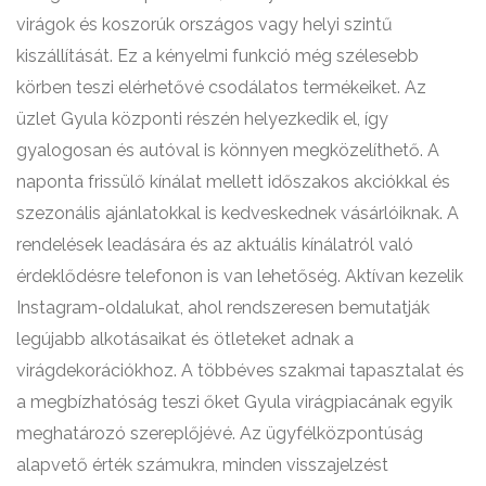
virágok és koszorúk országos vagy helyi szintű
kiszállítását. Ez a kényelmi funkció még szélesebb
körben teszi elérhetővé csodálatos termékeiket. Az
üzlet Gyula központi részén helyezkedik el, így
gyalogosan és autóval is könnyen megközelíthető. A
naponta frissülő kínálat mellett időszakos akciókkal és
szezonális ajánlatokkal is kedveskednek vásárlóiknak. A
rendelések leadására és az aktuális kínálatról való
érdeklődésre telefonon is van lehetőség. Aktívan kezelik
Instagram-oldalukat, ahol rendszeresen bemutatják
legújabb alkotásaikat és ötleteket adnak a
virágdekorációkhoz. A többéves szakmai tapasztalat és
a megbízhatóság teszi őket Gyula virágpiacának egyik
meghatározó szereplőjévé. Az ügyfélközpontúság
alapvető érték számukra, minden visszajelzést