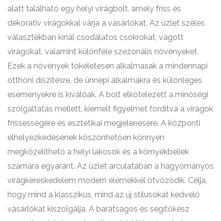
alatt található egy helyi virágbolt, amely friss és
dekoratív virágokkal várja a vásárlókat. Az üzlet széles
választékban kínál csodálatos csokrokat, vágott
virágokat, valamint különféle szezonális növényeket.
Ezek a növények tökéletesen alkalmasak a mindennapi
otthoni díszítésre, de ünnepi alkalmakra és különleges
eseményekre is kiválóak. A bolt elkötelezett a minőségi
szolgáltatás mellett, kiemelt figyelmet fordítva a virágok
frissességére és esztétikai megjelenésére. A központi
elhelyezkedésének köszönhetően könnyen
megközelíthető a helyi lakosok és a környékbeliek
számára egyaránt. Az üzlet arculatában a hagyományos
virágkereskedelem modern elemekkel ötvöződik. Célja,
hogy mind a klasszikus, mind az új stílusokat kedvelő
vásárlókat kiszolgálja. A barátságos és segítőkész