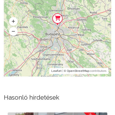
Leaflet
| ©
OpenStreetMap
contributors
Hasonló hirdetések