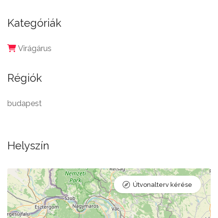
Kategóriák
Virágárus
Régiók
budapest
Helyszín
Útvonalterv kérése