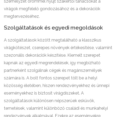
személyzet örömmel nyújt szakértői tanácsokat a
virágok megfelelő gondozásához és a dekorációk
megtervezéséhez.
Szolgáltatások és egyedi megoldások
A szolgáltatások között megtalálható a klasszikus
virágkötészet, cserepes növények értékesítése, valamint
szezonális dekorációk készítése. Kiemelt szerepet
kapnak az egyedi megrendelések, így megbízható
partnerként szolgálnak cégek és magánszemélyek
számára is. A bolt fontos szerepet tölt be a helyi
közösség életében, hiszen rendezvényekhez és ünnepi
eseményekhez is biztosít virágdíszeket. A
szolgáltatások különösen népszerűek esküvők,
temetések, valamint különböző családi és munkahelyi
rendezvények alkalmával. Ezekre az eseményekre