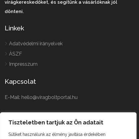
virágkereskedőket, és segítünk a vásárlóknak jól
dönteni.
Linkek
Adatvédelmi irányelvek
ÁSZF
Impresszum
Kapcsolat
E-Mail: hello@viragboltportal.hu
French
Polish
Tiszteletben tartjuk az Ön adatait
Czech
Virágbolt © All Rights
Sütiket használunk az élmény javítása érdekében
German
Reserved.