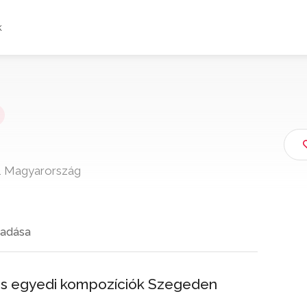
k
1 Magyarország
adása
ok és egyedi kompozíciók Szegeden