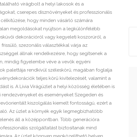
álható virágbolt a helyi lakosok és a
irágokat, cserepes dísznövényeket és professzionális
fő célkitűzése, hogy minden vásárló számára
stalan megoldásokat nyújtson a legkülönfélébb
sküvői dekorációról vagy kegyeleti koszorúról, a
frissülő, szezonális választékkal várja az
szséggel állnak rendelkezésre, hogy segítsenek a
, mindig figyelembe véve a vevők egyéni
ások palettája rendkívül széleskörű, magában foglalja
énydekorációk teljes körű kivitelezését, valamint a
t is. A Lívia Virágüzlet a helyi közösség életében is
elyi rendezvényeket és eseményeket Szegeden és
vőorientált kiszolgálás kiemelt fontosságú, ezért a
való. Az üzlet a környék egyik legmegbízhatóbb
gjelenés áll a középpontban. Több generációra
rofesszionális szolgáltatást biztosítanak mind
ámára. Az üzlet könnyen megközelíthető helyen