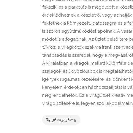
fekszik, és a parkolás is megoldott a közel
érdeklődhetnek a készletről vagy adhatják
fektetnek a környezettudatosságra és a fe
is szoros együttműködést ápolnak. A vásár
módot is elfogadnak. Az üzlet belső tere 
tükrözi a virágkötők szakma iránti szenvedé
tanácsadás is szerepel, hogy a megvásárol
A kínálatban a virágok mellett különféle d
szalagok és üdvözlőlapok is megtalálhatók
igények rugalmas kezelésére, és időnként 
kényelem érdekében házhozszállítást is vál
megrendelhetők. Ez a virágüzlet kreatív m
virágdíszítésére is, legyen szó lakodalmak
36203238215