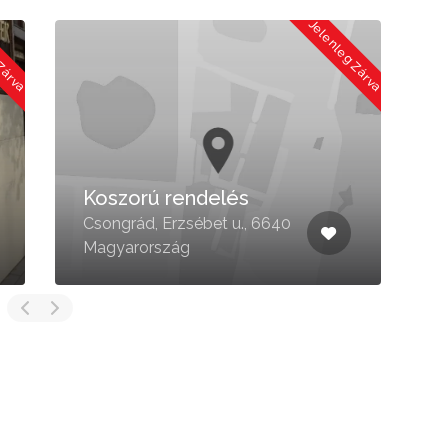
 Zárva
Jelenleg Zárva
Koszorú rendelés
H
Csongrád, Erzsébet u., 6640
C
Magyarország
M