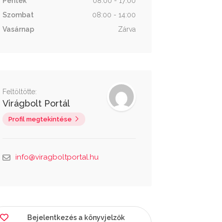
Péntek
08:00 - 17:00
Szombat
08:00 - 14:00
Vasárnap
Zárva
Feltöltötte:
Virágbolt Portál
Profil megtekintése
info@viragboltportal.hu
Bejelentkezés a könyvjelzők