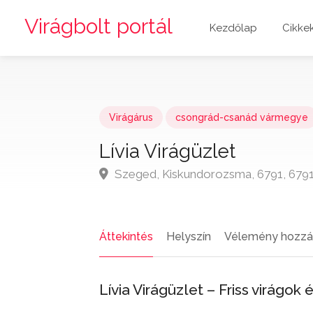
Virágbolt portál
Kezdőlap
Cikke
Virágárus
csongrád-csanád vármegye
Lívia Virágüzlet
Szeged, Kiskundorozsma, 6791, 679
Áttekintés
Helyszín
Vélemény hozzá
Lívia Virágüzlet – Friss virág