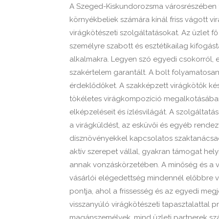
A Szeged-Kiskundorozsma városrészében tal
környékbeliek számára kínál friss vágott v
virágkötészeti szolgáltatásokat. Az üzlet 
személyre szabott és esztétikailag kifogá
alkalmakra. Legyen szó egyedi csokorról, e
szakértelem garantált. A bolt folyamatosan 
érdeklődőket. A szakképzett virágkötők ké
tökéletes virágkompozíció megalkotásában
elképzeléseit és ízlésvilágát. A szolgáltat
a virágküldést, az esküvői és egyéb rendezv
dísznövényekkel kapcsolatos szaktanácsadás
aktív szerepet vállal, gyakran támogat h
annak vonzáskörzetében. A minőség és a ve
vásárlói elégedettség mindennél előbbre 
pontja, ahol a frissesség és az egyedi me
visszanyúló virágkötészeti tapasztalattal p
magánszemélyek, mind üzleti partnerek sz