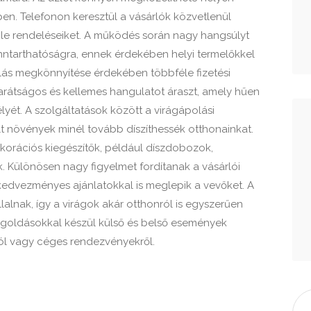
ben. Telefonon keresztül a vásárlók közvetlenül
 le rendeléseiket. A működés során nagy hangsúlyt
nntarthatóságra, ennek érdekében helyi termelőkkel
lás megkönnyítése érdekében többféle fizetési
barátságos és kellemes hangulatot áraszt, amely hűen
lyét. A szolgáltatások között a virágápolási
t növények minél tovább díszíthessék otthonainkat.
ekorációs kiegészítők, például díszdobozok,
. Különösen nagy figyelmet fordítanak a vásárlói
kedvezményes ajánlatokkal is meglepik a vevőket. A
lalnak, így a virágok akár otthonról is egyszerűen
egoldásokkal készül külső és belső események
ról vagy céges rendezvényekről.