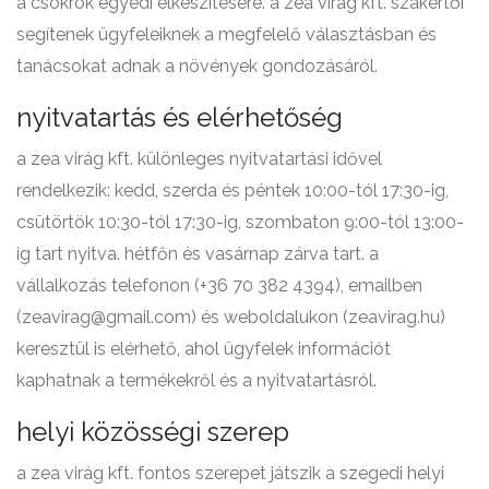
a csokrok egyedi elkészítésére. a zea virág kft. szakértői
segítenek ügyfeleiknek a megfelelő választásban és
tanácsokat adnak a növények gondozásáról.
nyitvatartás és elérhetőség
a zea virág kft. különleges nyitvatartási idővel
rendelkezik: kedd, szerda és péntek 10:00-tól 17:30-ig,
csütörtök 10:30-tól 17:30-ig, szombaton 9:00-tól 13:00-
ig tart nyitva. hétfőn és vasárnap zárva tart. a
vállalkozás telefonon (+36 70 382 4394), emailben
(zeavirag@gmail.com) és weboldalukon (zeavirag.hu)
keresztül is elérhető, ahol ügyfelek információt
kaphatnak a termékekről és a nyitvatartásról.
helyi közösségi szerep
a zea virág kft. fontos szerepet játszik a szegedi helyi