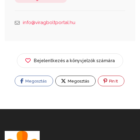
info@viragboltportal.hu
Bejelentkezés a könyvjelzők számára
Megosztás
Megosztás
Pin It