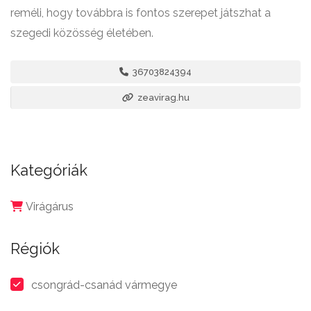
reméli, hogy továbbra is fontos szerepet játszhat a
szegedi közösség életében.
36703824394
zeavirag.hu
Kategóriák
Virágárus
Régiók
csongrád-csanád vármegye