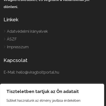
dönteni.
Linkek
Adatvédelmi irányelvek
ÁSZF
Impresszum
Kapcsolat
E-Mail: hello@viragboltportal.hu
French
Polish
Tiszteletben tartjuk az Ön adatait
Czech
Virágbolt © All Rights
Sütiket használunk az élmény javítása érdekében
German
Reserved.