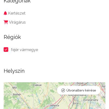
Kategóriák
Kertészet
Virágárus
Régiók
fejér vármegye
Helyszín
Útvonalterv kérése