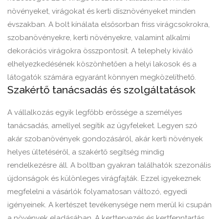
növényeket, virágokat és kerti dísznövényeket minden
évszakban. A bolt kínálata elsősorban friss virágcsokrokra,
szobanövényekre, kerti növényekre, valamint alkalmi
dekorációs virágokra összpontosít. A telephely kiváló
elhelyezkedésének köszönhetően a helyi lakosok és a
látogatók számára egyaránt könnyen megközelíthető.
Szakértő tanácsadás és szolgáltatások
A vállalkozás egyik legfőbb erőssége a személyes
tanácsadás, amellyel segítik az ügyfeleket. Legyen szó
akár szobanövények gondozásáról, akár kerti növények
helyes ültetéséről, a szakértő segítség mindig
rendelkezésre áll. A boltban gyakran találhatók szezonális
újdonságok és különleges virágfajták. Ezzel igyekeznek
megfelelni a vásárlók folyamatosan változó, egyedi
igényeinek. A kertészet tevékenysége nem merül ki csupán
a növények eladásában. A kerttervezés és kertfenntartás