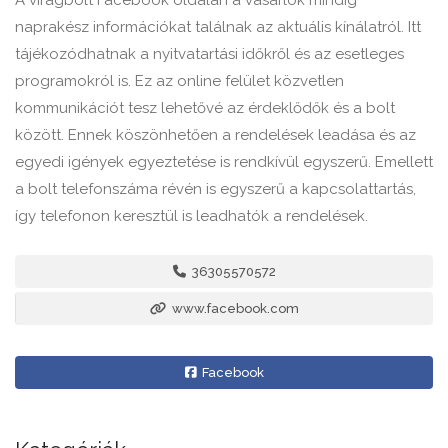
A virágbolt Facebook oldalán a vásárlók mindig
naprakész információkat találnak az aktuális kínálatról. Itt
tájékozódhatnak a nyitvatartási időkről és az esetleges
programokról is. Ez az online felület közvetlen
kommunikációt tesz lehetővé az érdeklődők és a bolt
között. Ennek köszönhetően a rendelések leadása és az
egyedi igények egyeztetése is rendkívül egyszerű. Emellett
a bolt telefonszáma révén is egyszerű a kapcsolattartás,
így telefonon keresztül is leadhatók a rendelések.
36305570572
www.facebook.com
Facebook