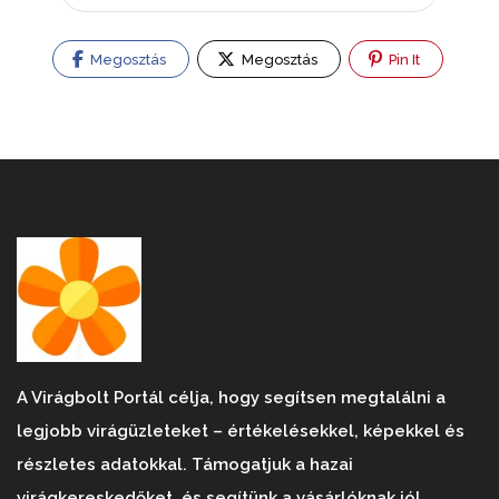
Megosztás
Megosztás
Pin It
A Virágbolt Portál célja, hogy segítsen megtalálni a
legjobb virágüzleteket – értékelésekkel, képekkel és
részletes adatokkal. Támogatjuk a hazai
virágkereskedőket, és segítünk a vásárlóknak jól