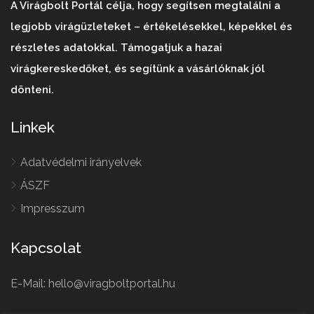
A Virágbolt Portál célja, hogy segítsen megtalálni a
legjobb virágüzleteket – értékelésekkel, képekkel és
részletes adatokkal. Támogatjuk a hazai
virágkereskedőket, és segítünk a vásárlóknak jól
dönteni.
Linkek
Adatvédelmi irányelvek
ÁSZF
Impresszum
Kapcsolat
E-Mail: hello@viragboltportal.hu
French