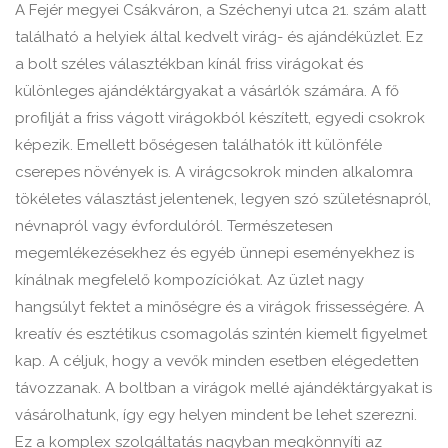
A Fejér megyei Csákváron, a Széchenyi utca 21. szám alatt
található a helyiek által kedvelt virág- és ajándéküzlet. Ez
a bolt széles választékban kínál friss virágokat és
különleges ajándéktárgyakat a vásárlók számára. A fő
profilját a friss vágott virágokból készített, egyedi csokrok
képezik. Emellett bőségesen találhatók itt különféle
cserepes növények is. A virágcsokrok minden alkalomra
tökéletes választást jelentenek, legyen szó születésnapról,
névnapról vagy évfordulóról. Természetesen
megemlékezésekhez és egyéb ünnepi eseményekhez is
kínálnak megfelelő kompozíciókat. Az üzlet nagy
hangsúlyt fektet a minőségre és a virágok frissességére. A
kreatív és esztétikus csomagolás szintén kiemelt figyelmet
kap. A céljuk, hogy a vevők minden esetben elégedetten
távozzanak. A boltban a virágok mellé ajándéktárgyakat is
vásárolhatunk, így egy helyen mindent be lehet szerezni.
Ez a komplex szolgáltatás nagyban megkönnyíti az