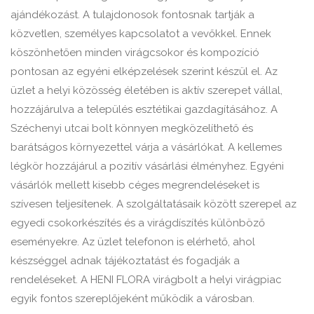
ajándékozást. A tulajdonosok fontosnak tartják a
közvetlen, személyes kapcsolatot a vevőkkel. Ennek
köszönhetően minden virágcsokor és kompozíció
pontosan az egyéni elképzelések szerint készül el. Az
üzlet a helyi közösség életében is aktív szerepet vállal,
hozzájárulva a település esztétikai gazdagításához. A
Széchenyi utcai bolt könnyen megközelíthető és
barátságos környezettel várja a vásárlókat. A kellemes
légkör hozzájárul a pozitív vásárlási élményhez. Egyéni
vásárlók mellett kisebb céges megrendeléseket is
szívesen teljesítenek. A szolgáltatásaik között szerepel az
egyedi csokorkészítés és a virágdíszítés különböző
eseményekre. Az üzlet telefonon is elérhető, ahol
készséggel adnak tájékoztatást és fogadják a
rendeléseket. A HENI FLORA virágbolt a helyi virágpiac
egyik fontos szereplőjeként működik a városban.