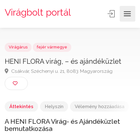
Virágbolt portál
Virágárus
fejér vármegye
HENI FLORA virág, – és ajándéküzlet
Csákvár, Széchenyi u. 21, 8083 Magyarország
Áttekintés
Helyszín
Vélemény hozzáadása
A HENI FLORA Virág- és Ajándéküzlet
bemutatkozása