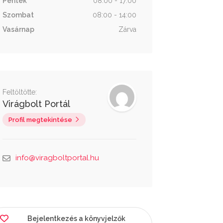
Péntek
08:00 - 17:00
Szombat
08:00 - 14:00
Vasárnap
Zárva
Feltöltötte:
Virágbolt Portál
Profil megtekintése
info@viragboltportal.hu
Bejelentkezés a könyvjelzők