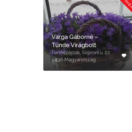
Jelenleg Zárva
Jelenleg
Varga Gáborné –
Tünde Virágbolt
. 3,
Fertőszéplak, Soproni u. 22,
9436 Magyarország