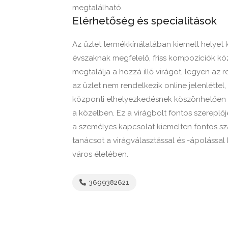
megtalálható.
Elérhetőség és specialitások
Az üzlet termékkínálatában kiemelt helyet 
évszaknak megfelelő, friss kompozíciók köz
megtalálja a hozzá illő virágot, legyen az
az üzlet nem rendelkezik online jelenlétte
központi elhelyezkedésnek köszönhetően k
a közelben. Ez a virágbolt fontos szereplőj
a személyes kapcsolat kiemelten fontos s
tanácsot a virágválasztással és -ápolással 
város életében.
3699382621