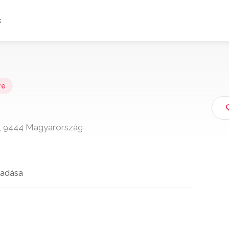
k
ye
49, 9444 Magyarország
adása