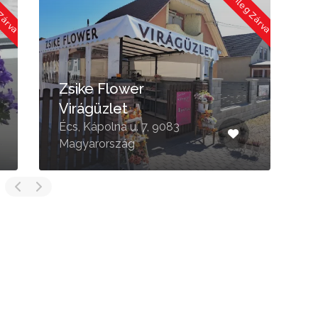
 Zárva
Jelenleg Zárva
Zsike Flower
Virágüzlet
F
Écs, Kápolna u. 7, 9083
I
Magyarország
M