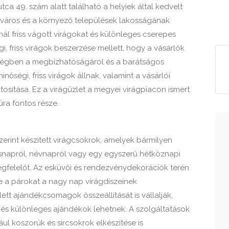
tca 49. szám alatt található a helyiek által kedvelt
 a város és a környező települések lakosságának
ínál friss vágott virágokat és különleges cserepes
i, friss virágok beszerzése mellett, hogy a vásárlók
sségben a megbízhatóságáról és a barátságos
nőségi, friss virágok állnak, valamint a vásárlói
osítása. Ez a virágüzlet a megyei virágpiacon ismert
úra fontos része.
erint készített virágcsokrok, amelyek bármilyen
ésnapról, névnapról vagy egy egyszerű hétköznapi
egfelelőt. Az esküvői és rendezvénydekorációk terén
ve a párokat a nagy nap virágdíszeinek
tt ajándékcsomagok összeállítását is vállalják,
és különleges ajándékok lehetnek. A szolgáltatások
ul koszorúk és sírcsokrok elkészítése is