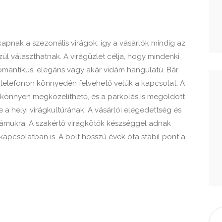
kapnak a szezonális virágok, így a vásárlók mindig az
ül választhatnak. A virágüzlet célja, hogy mindenki
 romantikus, elegáns vagy akár vidám hangulatú. Bár
l, telefonon könnyedén felvehető velük a kapcsolat. A
önnyen megközelíthető, és a parkolás is megoldott
e a helyi virágkultúrának. A vásárlói elégedettség és
zámukra. A szakértő virágkötők készséggel adnak
kapcsolatban is. A bolt hosszú évek óta stabil pont a