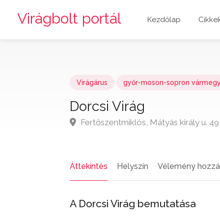
Virágbolt portál
Kezdőlap
Cikke
Virágárus
győr-moson-sopron vármeg
Dorcsi Virág
Fertőszentmiklós, Mátyás király u. 
Áttekintés
Helyszín
Vélemény hozzá
A Dorcsi Virág bemutatása