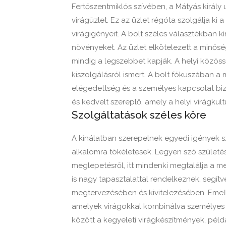
Fertőszentmiklós szívében, a Mátyás király u
virágüzlet. Ez az üzlet régóta szolgálja ki
virágigényeit. A bolt széles választékban k
növényeket. Az üzlet elkötelezett a minőség
mindig a legszebbet kapják. A helyi közö
kiszolgálásról ismert. A bolt fókuszában a mi
elégedettség és a személyes kapcsolat bizt
és kedvelt szereplő, amely a helyi virágkult
Szolgáltatások széles köre
A kínálatban szerepelnek egyedi igények sz
alkalomra tökéletesek. Legyen szó szület
meglepetésről, itt mindenki megtalálja a m
is nagy tapasztalattal rendelkeznek, segít
megtervezésében és kivitelezésében. Emelle
amelyek virágokkal kombinálva személyes 
között a kegyeleti virágkészítmények, példá