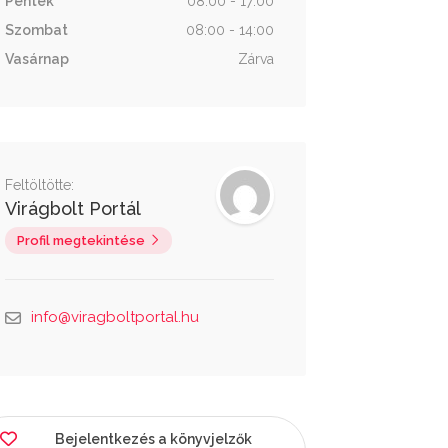
Péntek
08:00 - 17:00
Szombat
08:00 - 14:00
Vasárnap
Zárva
Feltöltötte:
Virágbolt Portál
Profil megtekintése
info@viragboltportal.hu
Bejelentkezés a könyvjelzők