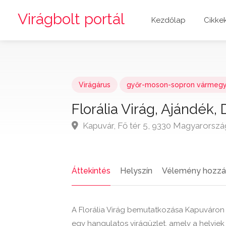
Virágbolt portál
Kezdőlap
Cikke
Virágárus
győr-moson-sopron vármeg
Florália Virág, Ajándék,
Kapuvár, Fő tér 5, 9330 Magyarorszá
Áttekintés
Helyszín
Vélemény hozzá
A Florália Virág bemutatkozása Kapuváron K
egy hangulatos virágüzlet, amely a helyie