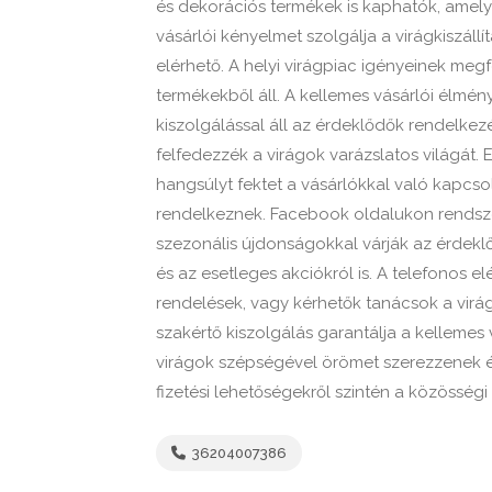
és dekorációs termékek is kaphatók, amely
vásárlói kényelmet szolgálja a virágkiszáll
elérhető. A helyi virágpiac igényeinek meg
termékekből áll. A kellemes vásárlói élmén
kiszolgálással áll az érdeklődők rendelkez
felfedezzék a virágok varázslatos világát. E
hangsúlyt fektet a vásárlókkal való kapcsol
rendelkeznek. Facebook oldalukon rendszere
szezonális újdonságokkal várják az érdeklő
és az esetleges akciókról is. A telefonos 
rendelések, vagy kérhetők tanácsok a virá
szakértő kiszolgálás garantálja a kellemes
virágok szépségével örömet szerezzenek é
fizetési lehetőségekről szintén a közösségi
36204007386