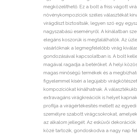
megközelíthető. Ez a bolt a friss vágott vi
növénykompozíciók széles választékát kíná
virágdíszt biztosítsák, legyen szó egy eg
nagyszabású eseményről. A kínálatban szez
elegáns koszorúk is megtalálhatók. Az üzl
vásárlóknak a legmegfelelőbb virág kivál
gondozásával kapcsolatban is. A bolt kelle
magával ragadja a betérőket. A helyi közös
magas minőségű termékek és a megbízható 
figyelemmel kíséri a legújabb virágkötésze
kompozíciókat kínálhatnak. A választékukb
extravagáns virágkreációk is helyet kapna
profilja a virágértékesítés mellett az egyed
személyre szabott virágcsokrokat, amelyek
az alkalom jellegét. Az esküvői dekorációk 
közé tartozik, gondoskodva a nagy nap fele