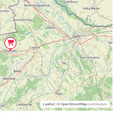
Leaflet
| ©
OpenStreetMap
contributors