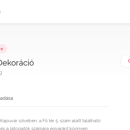
k
ye
 Dekoráció
g
adása
apuvár szívében, a Fő tér 5. szám alatt található
k és a látogatók számára egyaránt könnyen