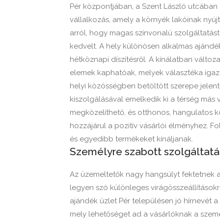
Pér központjában, a Szent László utcában 
vállalkozás, amely a környék lakóinak nyújt 
arról, hogy magas színvonalú szolgáltatást
kedvelt. A hely különösen alkalmas ajándé
hétköznapi díszítésről. A kínálatban válto
elemek kaphatóak, melyek választéka igazo
helyi közösségben betöltött szerepe jelent
kiszolgálásával emelkedik ki a térség más 
megközelíthető, és otthonos, hangulatos kö
hozzájárul a pozitív vásárlói élményhez. F
és egyedibb termékeket kínáljanak.
Személyre szabott szolgáltatá
Az üzemeltetők nagy hangsúlyt fektetnek arr
legyen szó különleges virágösszeállítások
ajándék üzlet Pér településen jó hírnevét 
mely lehetőséget ad a vásárlóknak a személ