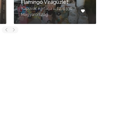
Flamingó Virágüzlet
Kapuvár, Kertalja u. 12, 9330
S
Magyarország
9