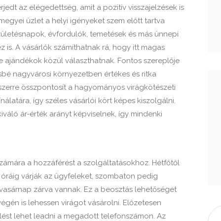
jedt az elégedettség, amit a pozitív visszajelzések is
gyei üzlet a helyi igényeket szem előtt tartva
születésnapok, évfordulók, temetések és más ünnepi
is. A vásárlók számíthatnak rá, hogy itt magas
le ajándékok közül választhatnak. Fontos szereplője
sbé nagyvárosi környezetben értékes és ritka
szerre összpontosít a hagyományos virágkötészeti
álatára, így széles vásárlói kört képes kiszolgálni.
kiváló ár-érték arányt képviselnek, így mindenki
 számára a hozzáférést a szolgáltatásokhoz. Hétfőtől
 óráig várják az ügyfeleket, szombaton pedig
íg vasárnap zárva vannak. Ez a beosztás lehetőséget
gén is lehessen virágot vásárolni. Előzetesen
elést lehet leadni a megadott telefonszámon. Az