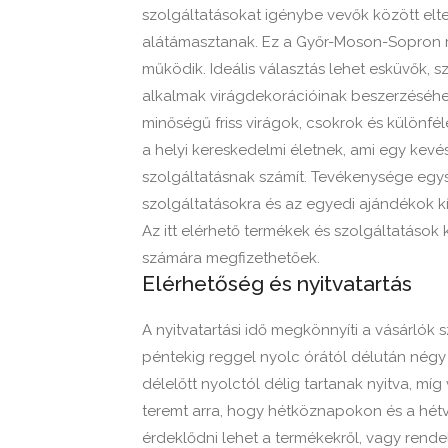
szolgáltatásokat igénybe vevők között elter
alátámasztanak. Ez a Győr-Moson-Sopron me
működik. Ideális választás lehet esküvők, 
alkalmak virágdekorációinak beszerzéséhez 
minőségű friss virágok, csokrok és különfé
a helyi kereskedelmi életnek, ami egy kevé
szolgáltatásnak számít. Tevékenysége egy
szolgáltatásokra és az egyedi ajándékok kín
Az itt elérhető termékek és szolgáltatások 
számára megfizethetőek.
Elérhetőség és nyitvatartás
A nyitvatartási idő megkönnyíti a vásárlók
péntekig reggel nyolc órától délután négy
délelőtt nyolctól délig tartanak nyitva, m
teremt arra, hogy hétköznapokon és a hétvé
érdeklődni lehet a termékekről, vagy rend