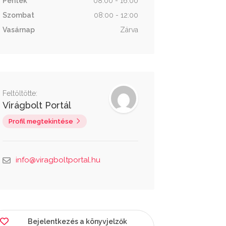
Péntek
08:00 - 16:00
Szombat
08:00 - 12:00
Vasárnap
Zárva
Feltöltötte:
Virágbolt Portál
Profil megtekintése
info@viragboltportal.hu
Bejelentkezés a könyvjelzők