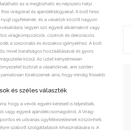
található ez a megbízható és népszerű helyi
friss virágokat és ajándéktárgyakat. A bolt híres
 nyújt ügyfeleinek, és a vásárlók között nagyon
kvásárlásra, legyen szó egyedi alkalmakról vagy
zatos virágkompozíciók, csokrok és dekorációs
dik a szezonális és évszakos igényekhez. A bolt
ős, mivel barátságos hozzáállásával és gyors
virágüzletei közül. Az üzlet kényelmesen
rnyezetet biztosít a vásárlóknak, ami szintén
olyamatosan törekszenek arra, hogy mindig frissebb
sok és széles választék
a, hogy a vevők egyéni kéréseit is teljesítsék,
ról vagy egyedi ajándékcsomagokról. A Virág-
a pontos és udvarias ügyfélkezelésnek köszönheti,
yre szabott szolgáltatások kihasználására is. A