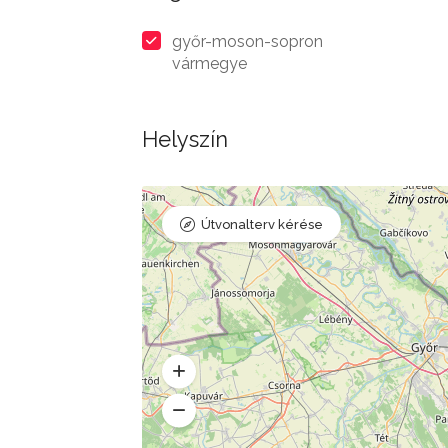
győr-moson-sopron
vármegye
Helyszín
Útvonalterv kérése