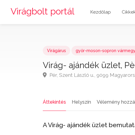
Virágbolt portál
Kezdőlap
Cikke
Virágárus
győr-moson-sopron vármeg
Virág- ajándék üzlet, Pè
Pér, Szent László u., 9099 Magyaror
Áttekintés
Helyszín
Vélemény hozzá
A Virág- ajándék üzlet bemuta