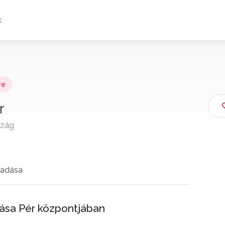
k
ye
r
szág
adása
tása Pér központjában