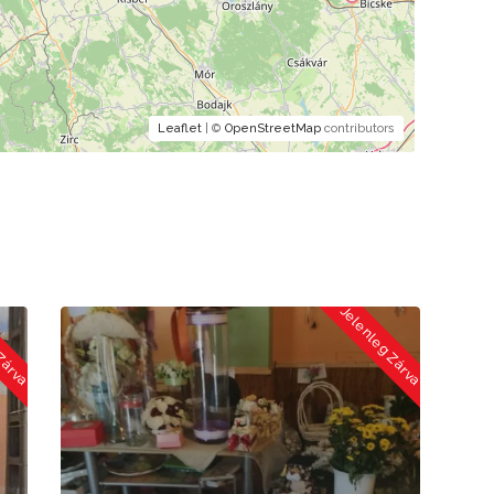
Leaflet
| ©
OpenStreetMap
contributors
 Zárva
Jelenleg Zárva