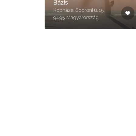
Bázis
Kópháza, Soproni u. 15,
9495 Magyarország