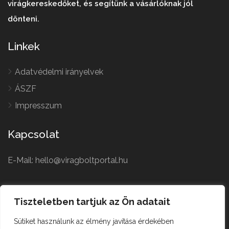
virágkereskedőket, és segítünk a vásárlóknak jól
dönteni.
Linkek
Adatvédelmi irányelvek
ÁSZF
Impresszum
Kapcsolat
E-Mail: hello@viragboltportal.hu
French
Polish
Tiszteletben tartjuk az Ön adatait
Czech
Virágbolt © All Rights
Sütiket használunk az élmény javítása érdekében
German
Reserved.