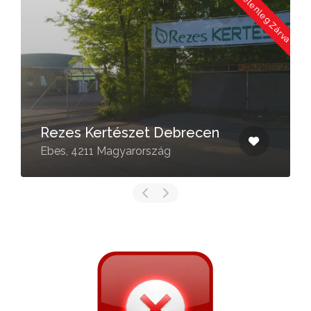
a
Jelenleg Zárva
Rezes Kertészet Debrecen
Ebes, 4211 Magyarország