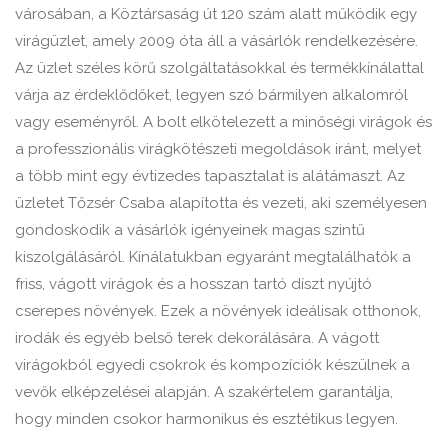
városában, a Köztársaság út 120 szám alatt működik egy
virágüzlet, amely 2009 óta áll a vásárlók rendelkezésére.
Az üzlet széles körű szolgáltatásokkal és termékkínálattal
várja az érdeklődőket, legyen szó bármilyen alkalomról
vagy eseményről. A bolt elkötelezett a minőségi virágok és
a professzionális virágkötészeti megoldások iránt, melyet
a több mint egy évtizedes tapasztalat is alátámaszt. Az
üzletet Tőzsér Csaba alapította és vezeti, aki személyesen
gondoskodik a vásárlók igényeinek magas szintű
kiszolgálásáról. Kínálatukban egyaránt megtalálhatók a
friss, vágott virágok és a hosszan tartó díszt nyújtó
cserepes növények. Ezek a növények ideálisak otthonok,
irodák és egyéb belső terek dekorálására. A vágott
virágokból egyedi csokrok és kompozíciók készülnek a
vevők elképzelései alapján. A szakértelem garantálja,
hogy minden csokor harmonikus és esztétikus legyen.