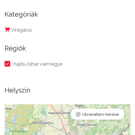
Kategóriák
Virágárus
Régiók
hajdú-bihar vármegye
Helyszín
Útvonalterv kérése