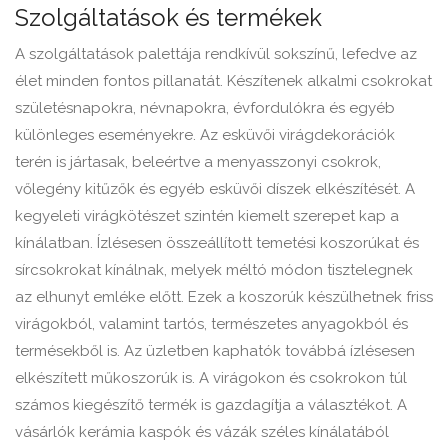
Szolgáltatások és termékek
A szolgáltatások palettája rendkívül sokszínű, lefedve az
élet minden fontos pillanatát. Készítenek alkalmi csokrokat
születésnapokra, névnapokra, évfordulókra és egyéb
különleges eseményekre. Az esküvői virágdekorációk
terén is jártasak, beleértve a menyasszonyi csokrok,
vőlegény kitűzők és egyéb esküvői díszek elkészítését. A
kegyeleti virágkötészet szintén kiemelt szerepet kap a
kínálatban. Ízlésesen összeállított temetési koszorúkat és
sírcsokrokat kínálnak, melyek méltó módon tisztelegnek
az elhunyt emléke előtt. Ezek a koszorúk készülhetnek friss
virágokból, valamint tartós, természetes anyagokból és
termésekből is. Az üzletben kaphatók továbbá ízlésesen
elkészített műkoszorúk is. A virágokon és csokrokon túl
számos kiegészítő termék is gazdagítja a választékot. A
vásárlók kerámia kaspók és vázák széles kínálatából