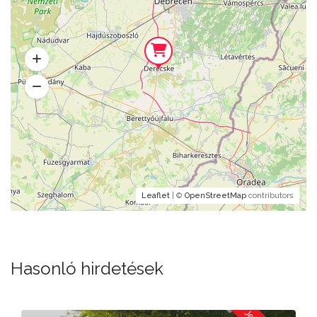
Leaflet
| ©
OpenStreetMap
contributors
Hasonló hirdetések