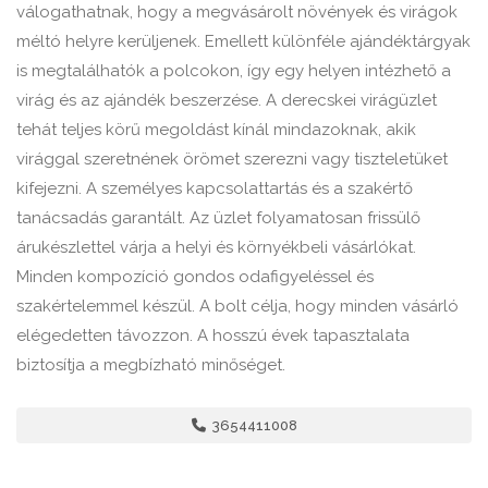
válogathatnak, hogy a megvásárolt növények és virágok
méltó helyre kerüljenek. Emellett különféle ajándéktárgyak
is megtalálhatók a polcokon, így egy helyen intézhető a
virág és az ajándék beszerzése. A derecskei virágüzlet
tehát teljes körű megoldást kínál mindazoknak, akik
virággal szeretnének örömet szerezni vagy tiszteletüket
kifejezni. A személyes kapcsolattartás és a szakértő
tanácsadás garantált. Az üzlet folyamatosan frissülő
árukészlettel várja a helyi és környékbeli vásárlókat.
Minden kompozíció gondos odafigyeléssel és
szakértelemmel készül. A bolt célja, hogy minden vásárló
elégedetten távozzon. A hosszú évek tapasztalata
biztosítja a megbízható minőséget.
3654411008