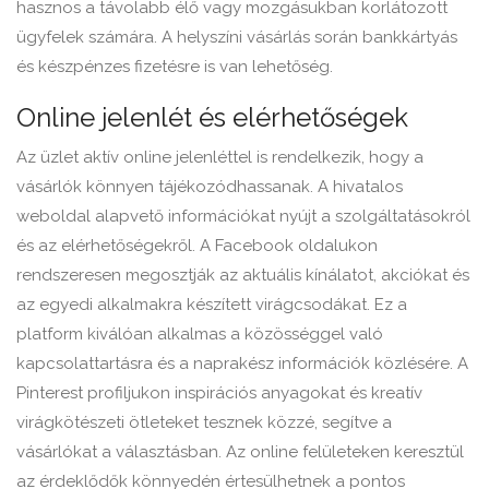
hasznos a távolabb élő vagy mozgásukban korlátozott
ügyfelek számára. A helyszíni vásárlás során bankkártyás
és készpénzes fizetésre is van lehetőség.
Online jelenlét és elérhetőségek
Az üzlet aktív online jelenléttel is rendelkezik, hogy a
vásárlók könnyen tájékozódhassanak. A hivatalos
weboldal alapvető információkat nyújt a szolgáltatásokról
és az elérhetőségekről. A Facebook oldalukon
rendszeresen megosztják az aktuális kínálatot, akciókat és
az egyedi alkalmakra készített virágcsodákat. Ez a
platform kiválóan alkalmas a közösséggel való
kapcsolattartásra és a naprakész információk közlésére. A
Pinterest profiljukon inspirációs anyagokat és kreatív
virágkötészeti ötleteket tesznek közzé, segítve a
vásárlókat a választásban. Az online felületeken keresztül
az érdeklődők könnyedén értesülhetnek a pontos