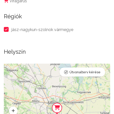
Virágárus
Régiók
jász-nagykun-szolnok vármegye
Helyszín
Útvonalterv kérése