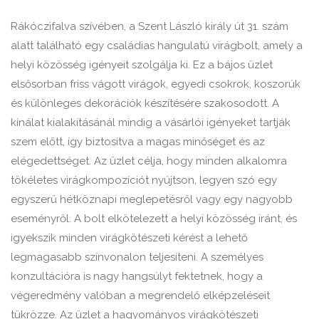
Rákóczifalva szívében, a Szent László király út 31. szám
alatt található egy családias hangulatú virágbolt, amely a
helyi közösség igényeit szolgálja ki. Ez a bájos üzlet
elsősorban friss vágott virágok, egyedi csokrok, koszorúk
és különleges dekorációk készítésére szakosodott. A
kínálat kialakításánál mindig a vásárlói igényeket tartják
szem előtt, így biztosítva a magas minőséget és az
elégedettséget. Az üzlet célja, hogy minden alkalomra
tökéletes virágkompozíciót nyújtson, legyen szó egy
egyszerű hétköznapi meglepetésről vagy egy nagyobb
eseményről. A bolt elkötelezett a helyi közösség iránt, és
igyekszik minden virágkötészeti kérést a lehető
legmagasabb színvonalon teljesíteni. A személyes
konzultációra is nagy hangsúlyt fektetnek, hogy a
végeredmény valóban a megrendelő elképzeléseit
tükrözze. Az üzlet a hagyományos virágkötészeti