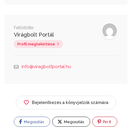
Feltöltötte:
Virágbolt Portál
Profil megtekintése
info@viragboltportal.hu
Bejelentkezés a könyvjelzők számára
Megosztás
Megosztás
Pin It