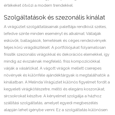
értékeket ötvözi a modern trendekkel.
Szolgáltatások és szezonális kínálat
A virágüzlet szolgáltatásainak palettája rendkívül széles,
lefedve szinte minden eseményt és alkalmat. Vállalják
esküvők, ballagások, temetések és céges rendezvények
teljes körű virágdíszítését. A portfóliójukat folyamatosan
frissítik szezonális virágokkal és dekorációs elemekkel, így
mindig az évszaknak megfelelő, friss kompozíciókkal
várják a vásárlókat. A vágott virágok mellett cserepes
növények és különféle ajándéktárgyak is megtalálhatók a
kínálatban. A Melinda Virágüzlet különös figyelmet fordít a
kegyeleti virágkötészetre, méltó és elegáns koszorúkat,
sírcsokrokat készítve. A kényelmet szolgálja a házhoz
szállítási szolgáltatás, amelyet egyedi megbeszélés
alapján lehet igénybe venni. Ez a szolgáltatás különösen