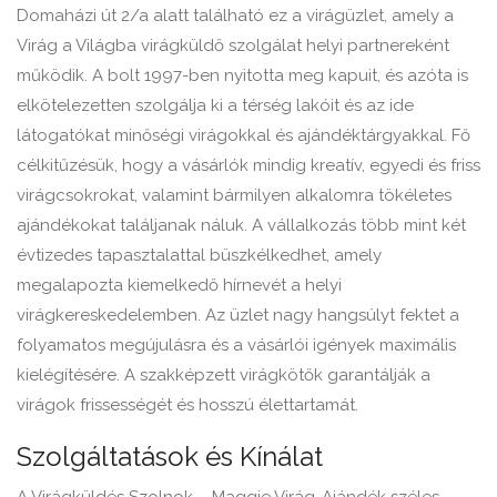
Domaházi út 2/a alatt található ez a virágüzlet, amely a
Virág a Világba virágküldő szolgálat helyi partnereként
működik. A bolt 1997-ben nyitotta meg kapuit, és azóta is
elkötelezetten szolgálja ki a térség lakóit és az ide
látogatókat minőségi virágokkal és ajándéktárgyakkal. Fő
célkitűzésük, hogy a vásárlók mindig kreatív, egyedi és friss
virágcsokrokat, valamint bármilyen alkalomra tökéletes
ajándékokat találjanak náluk. A vállalkozás több mint két
évtizedes tapasztalattal büszkélkedhet, amely
megalapozta kiemelkedő hírnevét a helyi
virágkereskedelemben. Az üzlet nagy hangsúlyt fektet a
folyamatos megújulásra és a vásárlói igények maximális
kielégítésére. A szakképzett virágkötők garantálják a
virágok frissességét és hosszú élettartamát.
Szolgáltatások és Kínálat