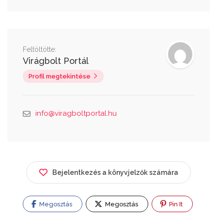
Feltöltötte:
Virágbolt Portál
Profil megtekintése
info@viragboltportal.hu
Bejelentkezés a könyvjelzők számára
Megosztás
Megosztás
Pin It