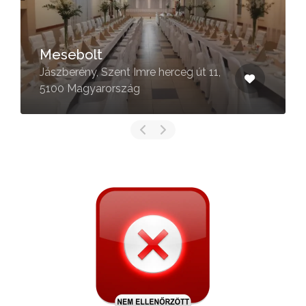
Mesebolt
Jászberény, Szent Imre herceg út 11,
5100 Magyarország