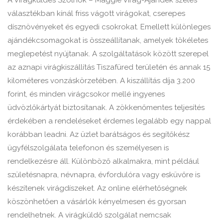
A Virágküldés Szolnok – Maggie Virág-Ajándék széles
választékban kínál friss vágott virágokat, cserepes
dísznövényeket és egyedi csokrokat. Emellett különleges
ajándékcsomagokat is összeállítanak, amelyek tökéletes
meglepetést nyújtanak. A szolgáltatások között szerepel
az aznapi virágkiszállítás Tiszafüred területén és annak 15
kilométeres vonzáskörzetében. A kiszállítás díja 3.200
forint, és minden virágcsokor mellé ingyenes
üdvözlőkártyát biztosítanak. A zökkenőmentes teljesítés
érdekében a rendeléseket érdemes legalább egy nappal
korábban leadni. Az üzlet barátságos és segítőkész
ügyfélszolgálata telefonon és személyesen is
rendelkezésre áll. Különböző alkalmakra, mint például
születésnapra, névnapra, évfordulóra vagy esküvőre is
készítenek virágdíszeket. Az online elérhetőségnek
köszönhetően a vásárlók kényelmesen és gyorsan
rendelhetnek. A virágküldő szolgálat nemcsak