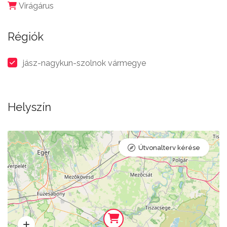
Virágárus
Régiók
jász-nagykun-szolnok vármegye
Helyszín
Útvonalterv kérése