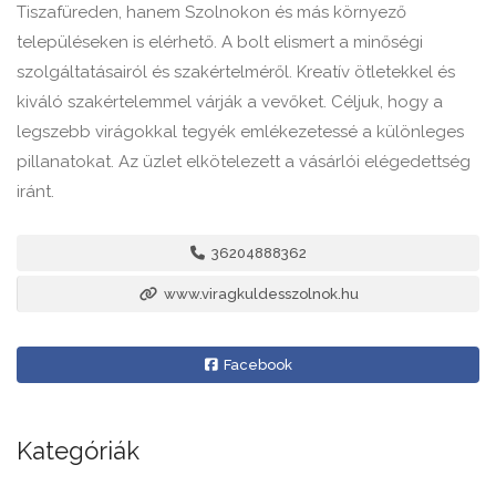
Tiszafüreden, hanem Szolnokon és más környező
településeken is elérhető. A bolt elismert a minőségi
szolgáltatásairól és szakértelméről. Kreatív ötletekkel és
kiváló szakértelemmel várják a vevőket. Céljuk, hogy a
legszebb virágokkal tegyék emlékezetessé a különleges
pillanatokat. Az üzlet elkötelezett a vásárlói elégedettség
iránt.
36204888362
www.viragkuldesszolnok.hu
Facebook
Kategóriák