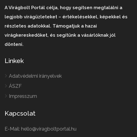
A Virágbolt Portál célja, hogy segítsen megtalálni a
legjobb virágüzleteket – értékelésekkel, képekkel és
részletes adatokkal. Támogatjuk a hazai
virágkereskedőket, és segítünk a vásárlóknak jól
dönteni.
Linkek
Adatvédelmi irányelvek
ÁSZF
Impresszum
Kapcsolat
E-Mail: hello@viragboltportal.hu
French