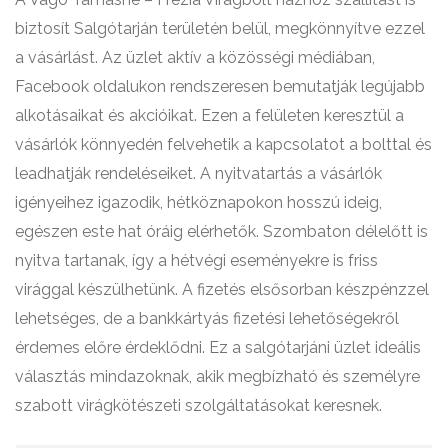
biztosít Salgótarján területén belül, megkönnyítve ezzel
a vásárlást. Az üzlet aktív a közösségi médiában,
Facebook oldalukon rendszeresen bemutatják legújabb
alkotásaikat és akcióikat. Ezen a felületen keresztül a
vásárlók könnyedén felvehetik a kapcsolatot a bolttal és
leadhatják rendeléseiket. A nyitvatartás a vásárlók
igényeihez igazodik, hétköznapokon hosszú ideig,
egészen este hat óráig elérhetők. Szombaton délelőtt is
nyitva tartanak, így a hétvégi eseményekre is friss
virággal készülhetünk. A fizetés elsősorban készpénzzel
lehetséges, de a bankkártyás fizetési lehetőségekről
érdemes előre érdeklődni. Ez a salgótarjáni üzlet ideális
választás mindazoknak, akik megbízható és személyre
szabott virágkötészeti szolgáltatásokat keresnek.