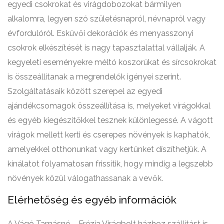
egyedi csokrokat és virágdobozokat bármilyen
alkalomra, legyen szó születésnapról, névnapról vagy
évfordulóról. Esküvői dekorációk és menyasszonyi
csokrok elkészítését is nagy tapasztalattal vállalják. A
kegyeleti eseményekre méltó koszorúkat és sírcsokrokat
is összeállítanak a megrendelők igényei szerint.
Szolgáltatásaik között szerepel az egyedi
ajándékcsomagok összeállítása is, melyeket virágokkal
és egyéb kiegészítőkkel tesznek különlegessé. A vágott
virágok mellett kerti és cserepes növények is kaphatók,
amelyekkel otthonunkat vagy kertünket díszíthetjük. A
kínálatot folyamatosan frissítik, hogy mindig a legszebb
növények közül válogathassanak a vevők.
Elérhetőség és egyéb információk
A Vágó Tamásné – Frézia Virágbolt házhoz szállítást is