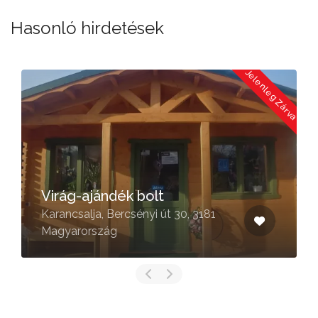
Hasonló hirdetések
a
Jelenleg Zárva
Virág-ajándék bolt
Karancsalja, Bercsényi út 30, 3181
Magyarország