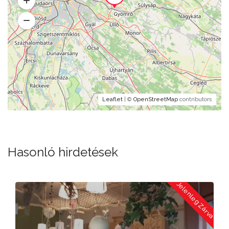
Leaflet
| ©
OpenStreetMap
contributors
Hasonló hirdetések
a
Jelenleg Zárva