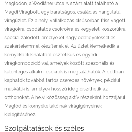
Maglódon, a Wodiáner utca 2. szám alatt található a
Magdi Virágbolt, egy barátságos, családias hangulatú
virágüzlet. Ez a helyi vállalkozás elsősorban friss vágott
virágokra, csodálatos csokrokra és kegyeleti koszorúkra
specializálódott, amelyeket nagy odafigyeléssel és
szakértelemmel készítenek el. Az üzlet kiemelkedik a
környékbeli kínálatból esztétikus és egyedi
virágkompozícióival, amelyek között szezonális és
különleges alkalmi csokrok is megtalálhatók. A boltban
kaphatók továbbá tartós cserepes növények, például
muskátlik is, amelyek hosszú ideig díszíthetik az
otthonokat. A helyi közösség aktív részeként hozzájárul
Maglód és környéke lakóinak virágigényeinek
kielégítéséhez.
Szolgáltatások és széles