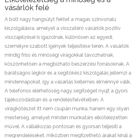
vásárlók felé
A bolt nagy hangsúlyt fektet a magas színvonalú
kiszolgálásra, amelyet a visszatérő vásárlók pozitív
visszajelzései is igazolnak, különösen az egyedi,
személyre szabott igények teljesítése terén. A vásárlók
mindig friss és minőségi virágokkal távozhatnak,
köszönhetően a megbízható beszerzési forrásoknak. A
barátságos légkör és a segítőkész kiszolgálás jellemzi a
mindennapokat, így a vásárlás kellemes élménnyé válik.
A telefonos elérhetőség nagy segítséget nyújt a gyors
tájékozódásban és a rendelésfelvételben. A
virágkötészet itt nem csupán munka, hanem egy olyan
mesterség, amelyet minden munkatárs elkötelezetten
művel. A vállalkozás pontosan és gyorsan teljesíti a
megrendeléseket, miközben megfizethető árakat kínál a