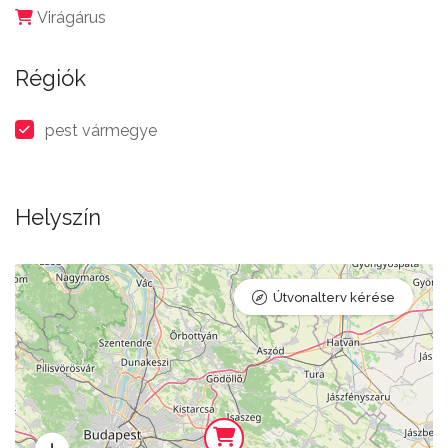
Virágárus
Régiók
pest vármegye
Helyszín
Útvonalterv kérése