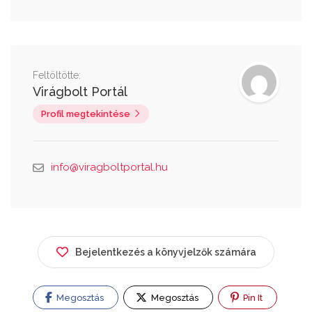
Feltöltötte:
Virágbolt Portál
Profil megtekintése
info@viragboltportal.hu
Bejelentkezés a könyvjelzők számára
Megosztás
Megosztás
Pin It