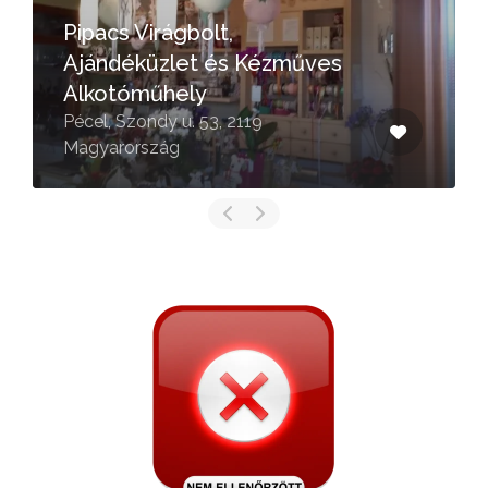
Pipacs Virágbolt,
Ajándéküzlet és Kézműves
Alkotóműhely
Pécel, Szondy u. 53, 2119
Magyarország