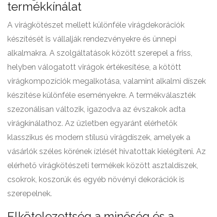
termékkínálat
A virágkötészet mellett különféle virágdekorációk
készítését is vállalják rendezvényekre és ünnepi
alkalmakra. A szolgáltatások között szerepel a friss,
helyben válogatott virágok értékesítése, a kötött
virágkompozíciók megalkotása, valamint alkalmi díszek
készítése különféle eseményekre. A termékválaszték
szezonálisan változik, igazodva az évszakok adta
virágkínálathoz. Az üzletben egyaránt elérhetők
klasszikus és modern stílusú virágdíszek, amelyek a
vásárlók széles körének ízlését hivatottak kielégíteni. Az
elérhető virágkötészeti termékek között asztaldíszek,
csokrok, koszorúk és egyéb növényi dekorációk is
szerepelnek.
Elkötelezettség a minőség és a