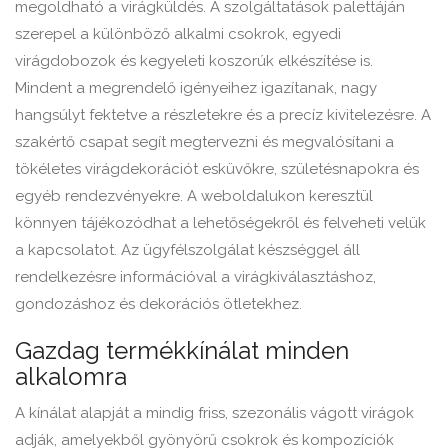
megoldható a virágküldés. A szolgáltatások palettáján
szerepel a különböző alkalmi csokrok, egyedi
virágdobozok és kegyeleti koszorúk elkészítése is.
Mindent a megrendelő igényeihez igazítanak, nagy
hangsúlyt fektetve a részletekre és a precíz kivitelezésre. A
szakértő csapat segít megtervezni és megvalósítani a
tökéletes virágdekorációt esküvőkre, születésnapokra és
egyéb rendezvényekre. A weboldalukon keresztül
könnyen tájékozódhat a lehetőségekről és felveheti velük
a kapcsolatot. Az ügyfélszolgálat készséggel áll
rendelkezésre információval a virágkiválasztáshoz,
gondozáshoz és dekorációs ötletekhez.
Gazdag termékkínálat minden
alkalomra
A kínálat alapját a mindig friss, szezonális vágott virágok
adják, amelyekből gyönyörű csokrok és kompozíciók