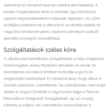
eseményt és ünnepet tesznek szebbé alkotásaikkal. A
kreatív virágkötészet terén is ismertek, így különböző
egyedi megrendeléseket is képesek teljesíteni. Az üzlet
profiljába beletartozik a dekoráció és díszítés kisebb és
nagyobb rendezvényekre, valamint személyre szabott
ajándékcsomagok összeállítása.
Szolgáltatások széles köre
A vállalkozás kiemelkedő szolgáltatása a helyi virágküldő
futárszolgálat, amely Nyírbátor területén és annak 30
kilométeres vonzáskörzetében biztosítja a gyors és
megbízható kézbesítést. Ez lehetővé teszi, hogy akkor is
örömet szerezzen szeretteinek, ha személyesen nem tudja
átadni a virágot. Emellett a cég büszke tagja a Fleurop
Nemzetközi Virágküldő Szolgálatnak, így az ország
bármely pontjára, sőt, nemzetközi viszonylatban is