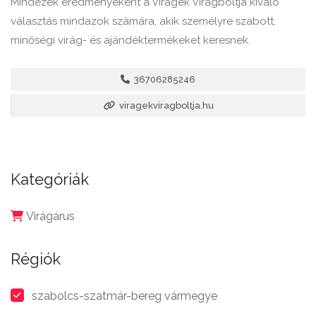
Mindezek eredményeként a Virágék Virágboltja kiváló
választás mindazok számára, akik személyre szabott,
minőségi virág- és ajándéktermékeket keresnek.
36706285246
viragekviragboltja.hu
Kategóriák
Virágárus
Régiók
szabolcs-szatmár-bereg vármegye