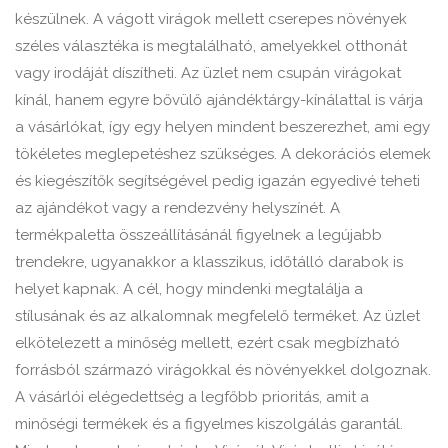
készülnek. A vágott virágok mellett cserepes növények
széles választéka is megtalálható, amelyekkel otthonát
vagy irodáját díszítheti. Az üzlet nem csupán virágokat
kínál, hanem egyre bővülő ajándéktárgy-kínálattal is várja
a vásárlókat, így egy helyen mindent beszerezhet, ami egy
tökéletes meglepetéshez szükséges. A dekorációs elemek
és kiegészítők segítségével pedig igazán egyedivé teheti
az ajándékot vagy a rendezvény helyszínét. A
termékpaletta összeállításánál figyelnek a legújabb
trendekre, ugyanakkor a klasszikus, időtálló darabok is
helyet kapnak. A cél, hogy mindenki megtalálja a
stílusának és az alkalomnak megfelelő terméket. Az üzlet
elkötelezett a minőség mellett, ezért csak megbízható
forrásból származó virágokkal és növényekkel dolgoznak.
A vásárlói elégedettség a legfőbb prioritás, amit a
minőségi termékek és a figyelmes kiszolgálás garantál.