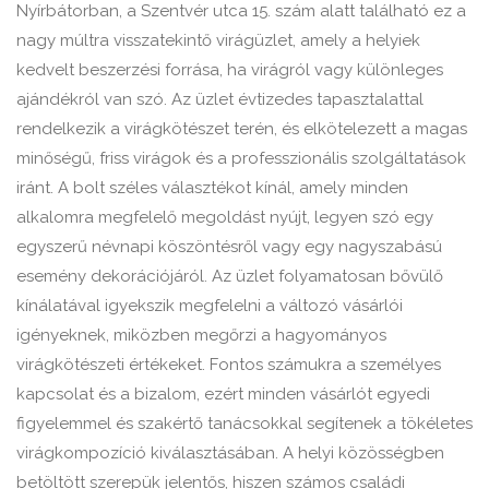
Nyírbátorban, a Szentvér utca 15. szám alatt található ez a
nagy múltra visszatekintő virágüzlet, amely a helyiek
kedvelt beszerzési forrása, ha virágról vagy különleges
ajándékról van szó. Az üzlet évtizedes tapasztalattal
rendelkezik a virágkötészet terén, és elkötelezett a magas
minőségű, friss virágok és a professzionális szolgáltatások
iránt. A bolt széles választékot kínál, amely minden
alkalomra megfelelő megoldást nyújt, legyen szó egy
egyszerű névnapi köszöntésről vagy egy nagyszabású
esemény dekorációjáról. Az üzlet folyamatosan bővülő
kínálatával igyekszik megfelelni a változó vásárlói
igényeknek, miközben megőrzi a hagyományos
virágkötészeti értékeket. Fontos számukra a személyes
kapcsolat és a bizalom, ezért minden vásárlót egyedi
figyelemmel és szakértő tanácsokkal segítenek a tökéletes
virágkompozíció kiválasztásában. A helyi közösségben
betöltött szerepük jelentős, hiszen számos családi