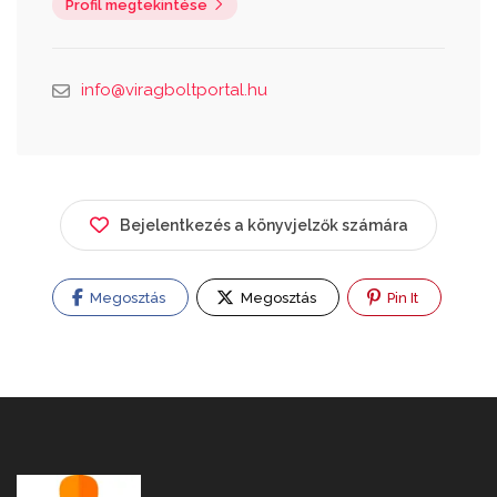
Profil megtekintése
info@viragboltportal.hu
Bejelentkezés a könyvjelzők számára
Megosztás
Megosztás
Pin It