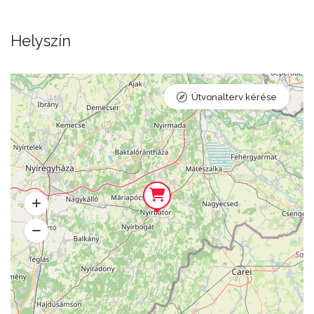
Helyszín
Útvonalterv kérése