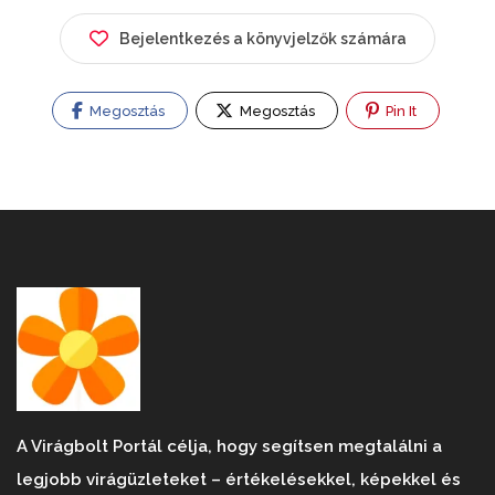
Bejelentkezés a könyvjelzők számára
Megosztás
Megosztás
Pin It
A Virágbolt Portál célja, hogy segítsen megtalálni a
legjobb virágüzleteket – értékelésekkel, képekkel és