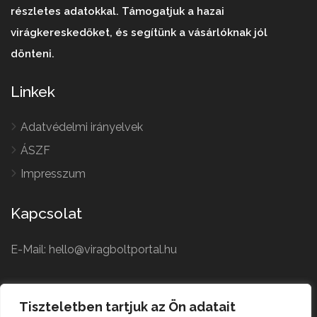
részletes adatokkal. Támogatjuk a hazai
virágkereskedőket, és segítünk a vásárlóknak jól
dönteni.
Linkek
Adatvédelmi irányelvek
ÁSZF
Impresszum
Kapcsolat
E-Mail: hello@viragboltportal.hu
French
Polish
Tiszteletben tartjuk az Ön adatait
Czech