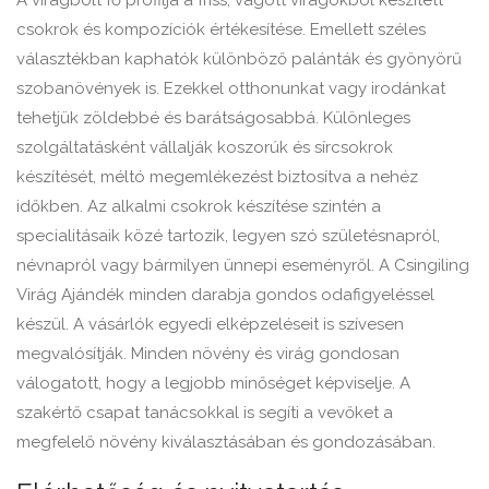
A virágbolt fő profilja a friss, vágott virágokból készített
csokrok és kompozíciók értékesítése. Emellett széles
választékban kaphatók különböző palánták és gyönyörű
szobanövények is. Ezekkel otthonunkat vagy irodánkat
tehetjük zöldebbé és barátságosabbá. Különleges
szolgáltatásként vállalják koszorúk és sírcsokrok
készítését, méltó megemlékezést biztosítva a nehéz
időkben. Az alkalmi csokrok készítése szintén a
specialitásaik közé tartozik, legyen szó születésnapról,
névnapról vagy bármilyen ünnepi eseményről. A Csingiling
Virág Ajándék minden darabja gondos odafigyeléssel
készül. A vásárlók egyedi elképzeléseit is szívesen
megvalósítják. Minden növény és virág gondosan
válogatott, hogy a legjobb minőséget képviselje. A
szakértő csapat tanácsokkal is segíti a vevőket a
megfelelő növény kiválasztásában és gondozásában.