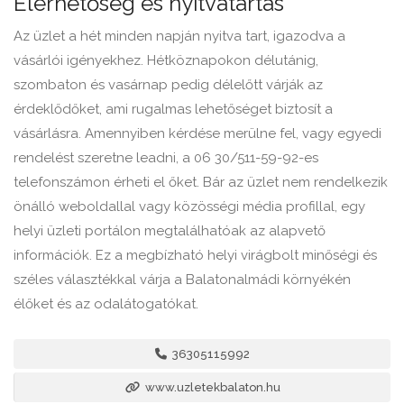
Elérhetőség és nyitvatartás
Az üzlet a hét minden napján nyitva tart, igazodva a
vásárlói igényekhez. Hétköznapokon délutánig,
szombaton és vasárnap pedig délelőtt várják az
érdeklődőket, ami rugalmas lehetőséget biztosít a
vásárlásra. Amennyiben kérdése merülne fel, vagy egyedi
rendelést szeretne leadni, a 06 30/511-59-92-es
telefonszámon érheti el őket. Bár az üzlet nem rendelkezik
önálló weboldallal vagy közösségi média profillal, egy
helyi üzleti portálon megtalálhatóak az alapvető
információk. Ez a megbízható helyi virágbolt minőségi és
széles választékkal várja a Balatonalmádi környékén
élőket és az odalátogatókat.
36305115992
www.uzletekbalaton.hu