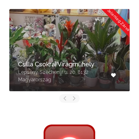
a
Jelenleg Zárva
Csilla Csokrai Virágműhely
Lepsény, Széchenyi u. 20, 8132
Magyarország