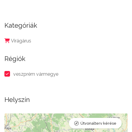
Kategóriák
Virágárus
Régiók
veszprém vármegye
Helyszín
Útvonalterv kérése