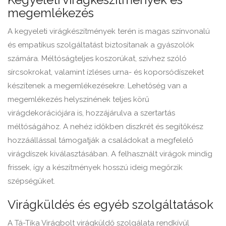
megemlékezés
A kegyeleti virágkészítmények terén is magas színvonalú
és empatikus szolgáltatást biztosítanak a gyászolók
számára. Méltóságteljes koszorúkat, szívhez szóló
sírcsokrokat, valamint ízléses urna- és koporsódíszeket
készítenek a megemlékezésekre. Lehetőség van a
megemlékezés helyszínének teljes körű
virágdekorációjára is, hozzájárulva a szertartás
méltóságához. A nehéz időkben diszkrét és segítőkész
hozzáállással támogatják a családokat a megfelelő
virágdíszek kiválasztásában. A felhasznált virágok mindig
frissek, így a készítmények hosszú ideig megőrzik
szépségüket.
Virágküldés és egyéb szolgáltatások
A Tá-Tika Virágbolt virágküldő szolgálata rendkívül