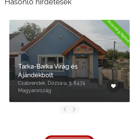
Hasonló hirdetések
a
Jelenleg Nyitva
Tarka-Barka Virág és
Ajándékbolt
Csabrendek, Dózsa u. 3, 8474
Magyarország