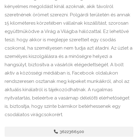
kényelmes megoldást kínál azoknak, akik távolról
szeretnének örömet szerezni. Polgárdi területén és annak
15 kilométeres körzetében vállalnak kiszállítást, szorosan
együttműködve a Virág a Világba hálózattal. Ez lehetővé
teszi, hogy akkor is meglepje szeretteit egy csodás
csokorral, ha személyesen nem tudja azt átadni. Az üzlet a
személyes kiszolgálásra és a minőségre helyezi a
hangsúlyt, biztosítva a vásárlók elégedettségét. A bolt
aktív a közösségi médiában is, Facebook oldalukon
rendszeresen osztanak meg képeket munkáikról, ahol az
aktuális kínálatról is tájékozódhatnak. A rugalmas
nyitvatartás, beleértve a vasárnap délelőtti elérhetőséget
is, biztosítja, hogy szinte bármikor betérhessenek egy
csodálatos virágcsokorért.
3622366500