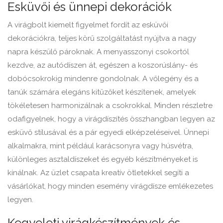
Esküvői és ünnepi dekorációk
A virágbolt kiemelt figyelmet fordít az esküvői
dekorációkra, teljes körű szolgáltatást nyújtva a nagy
napra készülő pároknak. A menyasszonyi csokortól
kezdve, az autódíszen át, egészen a koszorúslány- és
dobócsokrokig mindenre gondolnak. A vőlegény és a
tanúk számára elegáns kitűzőket készítenek, amelyek
tökéletesen harmonizálnak a csokrokkal. Minden részletre
odafigyelnek, hogy a virágdíszítés összhangban legyen az
esküvő stílusával és a pár egyedi elképzeléseivel. Ünnepi
alkalmakra, mint például karácsonyra vagy húsvétra,
különleges asztaldíszeket és egyéb készítményeket is
kínálnak. Az üzlet csapata kreatív ötletekkel segíti a
vásárlókat, hogy minden esemény virágdísze emlékezetes
legyen.
Kegyeleti virágkészítmények és