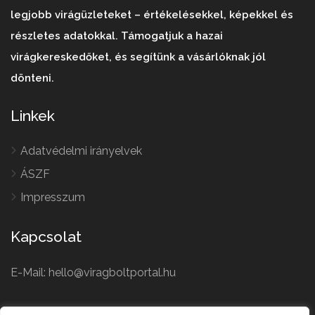
legjobb virágüzleteket – értékelésekkel, képekkel és
részletes adatokkal. Támogatjuk a hazai
virágkereskedőket, és segítünk a vásárlóknak jól
dönteni.
Linkek
Adatvédelmi irányelvek
ÁSZF
Impresszum
Kapcsolat
E-Mail: hello@viragboltportal.hu
French
Polish