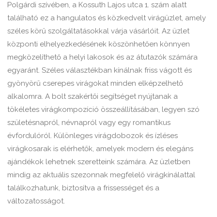
Polgárdi szívében, a Kossuth Lajos utca 1. szám alatt
található ez a hangulatos és közkedvelt virágüzlet, amely
széles körű szolgáltatásokkal várja vásárlóit. Az üzlet
központi elhelyezkedésének köszönhetően könnyen
megközelíthető a helyi lakosok és az átutazók számára
egyaránt. Széles választékban kínálnak friss vágott és
gyönyörű cserepes virágokat minden elképzelhető
alkalomra. A bolt szakértői segítséget nyújtanak a
tökéletes virágkompozíció összeállításában, legyen szó
születésnapról, névnapról vagy egy romantikus
évfordulóról. Különleges virágdobozok és ízléses
virágkosarak is elérhetők, amelyek modern és elegáns
ajándékok lehetnek szeretteink számára. Az üzletben
mindig az aktuális szezonnak megfelelő virágkínálattal
találkozhatunk, biztosítva a frissességet és a
változatosságot.