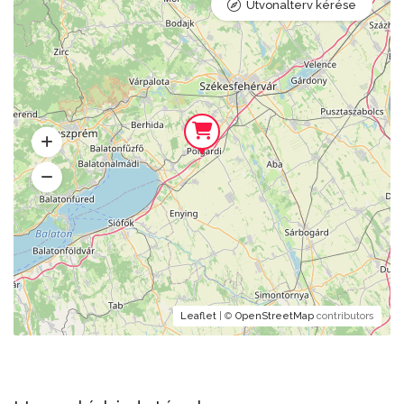
Útvonalterv kérése
Leaflet
| ©
OpenStreetMap
contributors