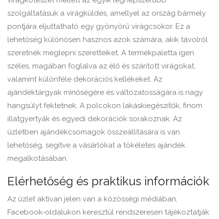
virágkötészet mellett az egyik legnépszerűbb
szolgáltatásuk a virágküldés, amellyel az ország bármely
pontjára eljuttatható egy gyönyörű virágcsokor. Ez a
lehetőség különösen hasznos azok számára, akik távolról
szeretnék meglepni szeretteiket. A termékpaletta igen
széles, magában foglalva az élő és szárított virágokat,
valamint különféle dekorációs kellékeket. Az
ajándéktárgyak minőségére és változatosságára is nagy
hangsúlyt fektetnek. A polcokon lakáskiegészítők, finom
illatgyertyák és egyedi dekorációk sorakoznak. Az
üzletben ajándékcsomagok összeállítására is van
lehetőség, segítve a vásárlókat a tökéletes ajándék
megalkotásában.
Elérhetőség és praktikus információk
Az üzlet aktívan jelen van a közösségi médiában,
Facebook-oldalukon keresztül rendszeresen tájékoztatják