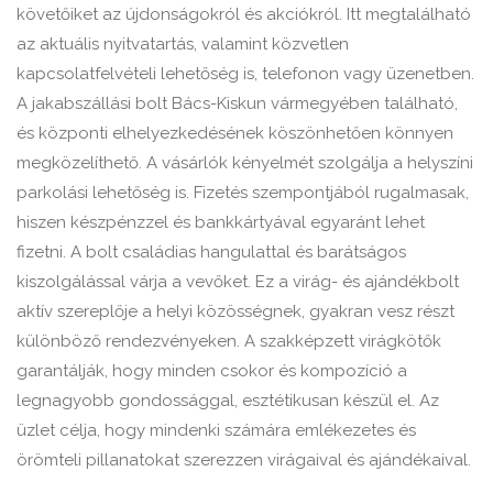
követőiket az újdonságokról és akciókról. Itt megtalálható
az aktuális nyitvatartás, valamint közvetlen
kapcsolatfelvételi lehetőség is, telefonon vagy üzenetben.
A jakabszállási bolt Bács-Kiskun vármegyében található,
és központi elhelyezkedésének köszönhetően könnyen
megközelíthető. A vásárlók kényelmét szolgálja a helyszíni
parkolási lehetőség is. Fizetés szempontjából rugalmasak,
hiszen készpénzzel és bankkártyával egyaránt lehet
fizetni. A bolt családias hangulattal és barátságos
kiszolgálással várja a vevőket. Ez a virág- és ajándékbolt
aktív szereplője a helyi közösségnek, gyakran vesz részt
különböző rendezvényeken. A szakképzett virágkötők
garantálják, hogy minden csokor és kompozíció a
legnagyobb gondossággal, esztétikusan készül el. Az
üzlet célja, hogy mindenki számára emlékezetes és
örömteli pillanatokat szerezzen virágaival és ajándékaival.