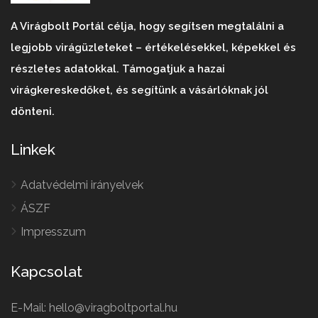
A Virágbolt Portál célja, hogy segítsen megtalálni a
legjobb virágüzleteket – értékelésekkel, képekkel és
részletes adatokkal. Támogatjuk a hazai
virágkereskedőket, és segítünk a vásárlóknak jól
dönteni.
Linkek
Adatvédelmi irányelvek
ÁSZF
Impresszum
Kapcsolat
E-Mail: hello@viragboltportal.hu