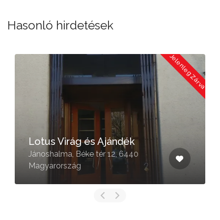
Hasonló hirdetések
a
Jelenleg Zárva
Lotus Virág és Ajándék
Jánoshalma, Béke tér 12, 6440
Magyarország