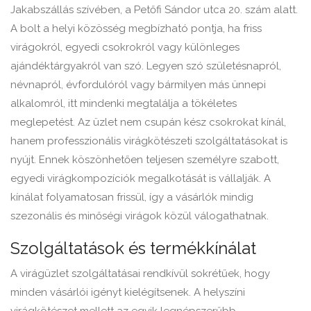
Jakabszállás szívében, a Petőfi Sándor utca 20. szám alatt.
A bolt a helyi közösség megbízható pontja, ha friss
virágokról, egyedi csokrokról vagy különleges
ajándéktárgyakról van szó. Legyen szó születésnapról,
névnapról, évfordulóról vagy bármilyen más ünnepi
alkalomról, itt mindenki megtalálja a tökéletes
meglepetést. Az üzlet nem csupán kész csokrokat kínál,
hanem professzionális virágkötészeti szolgáltatásokat is
nyújt. Ennek köszönhetően teljesen személyre szabott,
egyedi virágkompozíciók megalkotását is vállalják. A
kínálat folyamatosan frissül, így a vásárlók mindig
szezonális és minőségi virágok közül válogathatnak.
Szolgáltatások és termékkínálat
A virágüzlet szolgáltatásai rendkívül sokrétűek, hogy
minden vásárlói igényt kielégítsenek. A helyszíni