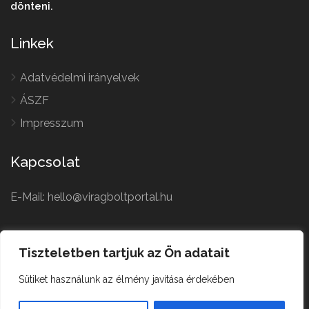
dönteni.
Linkek
Adatvédelmi irányelvek
ÁSZF
Impresszum
Kapcsolat
E-Mail: hello@viragboltportal.hu
French
Polish
Tiszteletben tartjuk az Ön adatait
Czech
Virágbolt © All Rights
Sütiket használunk az élmény javítása érdekében
German
Reserved.
English