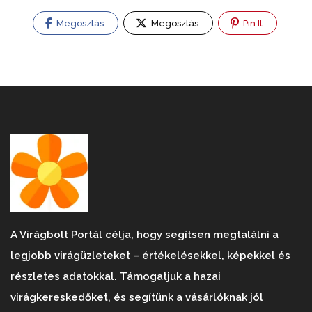
Megosztás
Megosztás
Pin It
A Virágbolt Portál célja, hogy segítsen megtalálni a
legjobb virágüzleteket – értékelésekkel, képekkel és
részletes adatokkal. Támogatjuk a hazai
virágkereskedőket, és segítünk a vásárlóknak jól