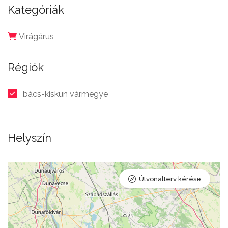
Kategóriák
Virágárus
Régiók
bács-kiskun vármegye
Helyszín
Útvonalterv kérése