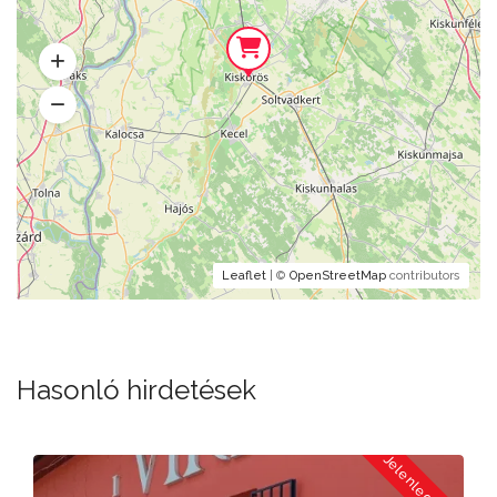
Leaflet
| ©
OpenStreetMap
contributors
Hasonló hirdetések
a
Jelenleg Zárva