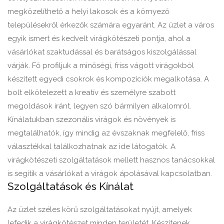
megközelíthető a helyi lakosok és a környező
településekről érkezők számára egyaránt. Az üzlet a város
egyik ismert és kedvelt virágkötészeti pontja, ahol a
vásárlókat szaktudással és barátságos kiszolgálással
várják. Fő profiljuk a minőségi, friss vágott virágokból
készített egyedi csokrok és kompozíciók megalkotása. A
bolt elkötelezett a kreatív és személyre szabott
megoldások iránt, legyen szó bármilyen alkalomról.
Kínálatukban szezonális virágok és növények is
megtalálhatók, így mindig az évszaknak megfelelő, friss
választékkal találkozhatnak az ide látogatók. A
virágkötészeti szolgáltatások mellett hasznos tanácsokkal
is segítik a vásárlókat a virágok ápolásával kapcsolatban.
Szolgáltatások és Kínálat
Az üzlet széles körű szolgáltatásokat nyújt, amelyek
lefedik a virágkötészet minden területét. Készítenek