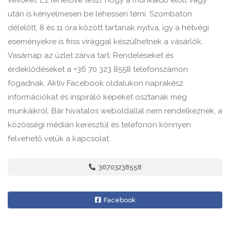
vevőket. Ez lehetővé teszi, hogy a munkaidő előtt vagy
után is kényelmesen be lehessen térni. Szombaton
délelőtt, 8 és 11 óra között tartanak nyitva, így a hétvégi
eseményekre is friss virággal készülhetnek a vásárlók.
Vasárnap az üzlet zárva tart. Rendeléseket és
érdeklődéseket a +36 70 323 8558 telefonszámon
fogadnak. Aktív Facebook oldalukon naprakész
információkat és inspiráló képeket osztanak meg
munkáikról. Bár hivatalos weboldallal nem rendelkeznek, a
közösségi médián keresztül és telefonon könnyen
felvehető velük a kapcsolat.
36703238558
Facebook