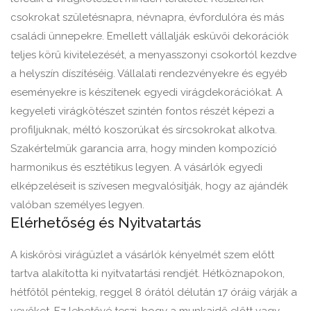
csokrokat születésnapra, névnapra, évfordulóra és más
családi ünnepekre. Emellett vállalják esküvői dekorációk
teljes körű kivitelezését, a menyasszonyi csokortól kezdve
a helyszín díszítéséig. Vállalati rendezvényekre és egyéb
eseményekre is készítenek egyedi virágdekorációkat. A
kegyeleti virágkötészet szintén fontos részét képezi a
profiljuknak, méltó koszorúkat és sírcsokrokat alkotva.
Szakértelmük garancia arra, hogy minden kompozíció
harmonikus és esztétikus legyen. A vásárlók egyedi
elképzeléseit is szívesen megvalósítják, hogy az ajándék
valóban személyes legyen.
Elérhetőség és Nyitvatartás
A kiskőrösi virágüzlet a vásárlók kényelmét szem előtt
tartva alakította ki nyitvatartási rendjét. Hétköznapokon,
hétfőtől péntekig, reggel 8 órától délután 17 óráig várják a