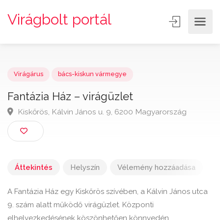
Virágbolt portál
Virágárus
bács-kiskun vármegye
Fantázia Ház – virágüzlet
Kiskőrös, Kálvin János u. 9, 6200 Magyarország
Áttekintés
Helyszín
Vélemény hozzáadása
A Fantázia Ház egy Kiskőrös szívében, a Kálvin János utca
9. szám alatt működő virágüzlet. Központi
elhelyezkedésének köszönhetően könnyedén