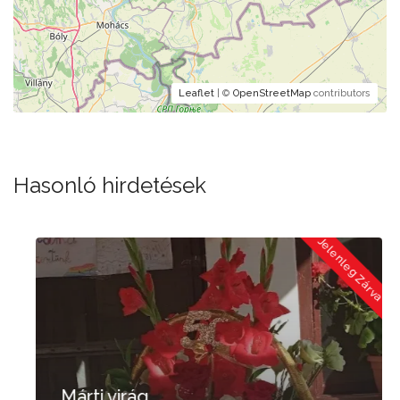
Leaflet
| ©
OpenStreetMap
contributors
Hasonló hirdetések
a
Jelenleg Zárva
Márti virág