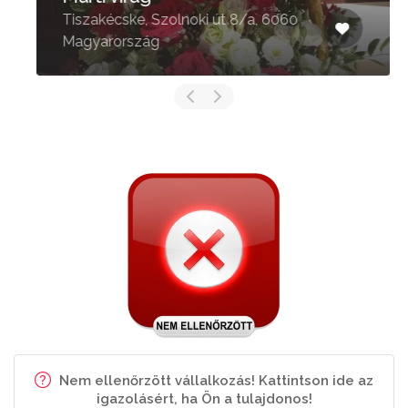
Tiszakécske, Szolnoki út 8/a, 6060
Magyarország
Nem ellenőrzött vállalkozás! Kattintson ide az
igazolásért, ha Ön a tulajdonos!