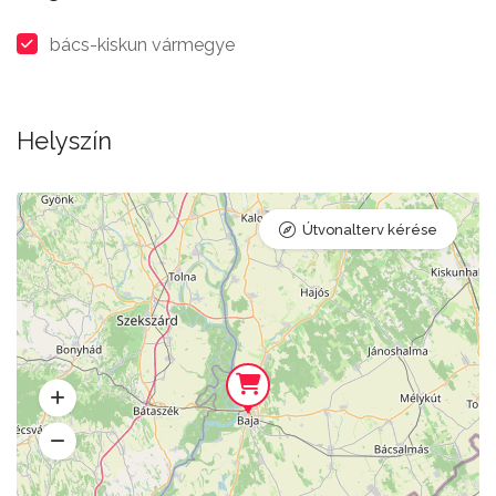
bács-kiskun vármegye
Helyszín
Útvonalterv kérése