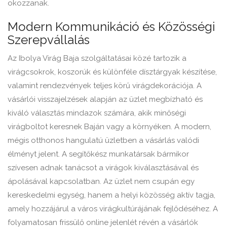
okozzanak.
Modern Kommunikáció és Közösségi
Szerepvállalás
Az Ibolya Virág Baja szolgáltatásai közé tartozik a
virágcsokrok, koszorúk és különféle dísztárgyak készítése,
valamint rendezvények teljes körű virágdekorációja. A
vásárlói visszajelzések alapján az üzlet megbízható és
kiváló választás mindazok számára, akik minőségi
virágboltot keresnek Baján vagy a környéken. A modern,
mégis otthonos hangulatú üzletben a vásárlás valódi
élményt jelent. A segítőkész munkatársak bármikor
szívesen adnak tanácsot a virágok kiválasztásával és
ápolásával kapcsolatban. Az üzlet nem csupán egy
kereskedelmi egység, hanem a helyi közösség aktív tagja,
amely hozzájárul a város virágkultúrájának fejlődéséhez. A
folyamatosan frissülő online jelenlét révén a vásárlók