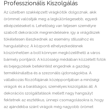
Professzionális Kiszolgálás
Az üzletben szakképzett virágkötők dolgoznak, akik
örömmel valósítják meg a legkülönlegesebb, egyedi
elképzeléseket is. Lehetőség van teljesen személyre
szabott dekorációk megrendelésére, így a virágdíszek
tökéletesen illeszkednek az esemény stílusához és
hangulatához. A központi elhelyezkedésnek
köszönhetően a bolt könnyen megközelíthető a város
bármely pontjáról. A közösségi médiában közzétett fotók
és bejegyzések betekintést engednek a gazdag
termékkínálatba és a szezonális újdonságokba. A
vállalkozás filozófiájának középpontjában a minőségi
virágok és a barátságos, személyes kiszolgálás áll. A
dekorációs szolgáltatások mellett nagy hangsúlyt
fektetnek az esztétikus, ünnepi csomagolásokra is, hogy
az ajándékba szánt virágok még nagyobb örömet