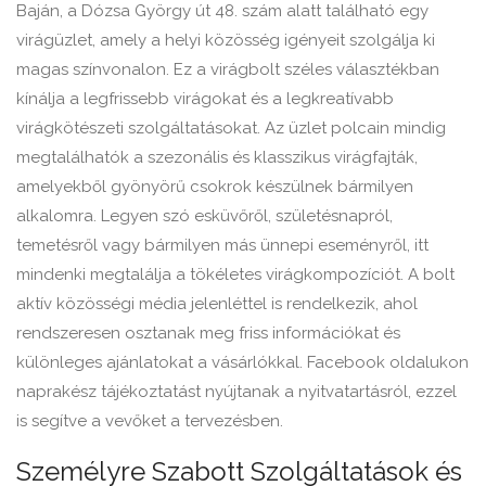
Baján, a Dózsa György út 48. szám alatt található egy
virágüzlet, amely a helyi közösség igényeit szolgálja ki
magas színvonalon. Ez a virágbolt széles választékban
kínálja a legfrissebb virágokat és a legkreatívabb
virágkötészeti szolgáltatásokat. Az üzlet polcain mindig
megtalálhatók a szezonális és klasszikus virágfajták,
amelyekből gyönyörű csokrok készülnek bármilyen
alkalomra. Legyen szó esküvőről, születésnapról,
temetésről vagy bármilyen más ünnepi eseményről, itt
mindenki megtalálja a tökéletes virágkompozíciót. A bolt
aktív közösségi média jelenléttel is rendelkezik, ahol
rendszeresen osztanak meg friss információkat és
különleges ajánlatokat a vásárlókkal. Facebook oldalukon
naprakész tájékoztatást nyújtanak a nyitvatartásról, ezzel
is segítve a vevőket a tervezésben.
Személyre Szabott Szolgáltatások és