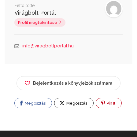
Feltöltötte:
Virágbolt Portál
Profil megtekintése
info@viragboltportal.hu
Bejelentkezés a könyvjelzők számára
Megosztás
Megosztás
Pin It