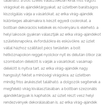
található. a bolt széles választékban kínál friss vágott
virágokat és ajándéktárgyakat. az üzletben barátságos
kiszolgálás várja a vásárlókat. az erika virág-ajándék
különleges alkalmakra is készít egyedi csokrokat. a
boltban dekorációs kellékek és növényáru is elérhető. a
helyi lakosok gyakran választják az erika virág-ajándékot
születésnapokra, évfordulókra és esküvőkre. az üzlet
vállal házhoz szállítást pécs területén. a bolt
hétköznapokon reggel nyolckor nyit és délután ötkor zár.
szombaton délelőtt is várják a vásárlókat. vasárnap
délelőtt is nyitva tart. az erika virág-ajándék nagy
hangsúlyt fektet a minőségi virágokra. az üzletben
mindig friss árukészlet található. a dolgozók segítenek a
megfelelő virág kiválasztásában. a boltban szezonális
ajándéktárgyak is kaphatók. az üzlet részt vesz helyi
rendezvények dekorálásában is. az erika virág-ajándék