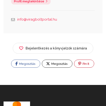
Profil megtekintése
info@viragboltportal.hu
Bejelentkezés a könyvjelzők számára
Megosztás
Megosztás
Pin It