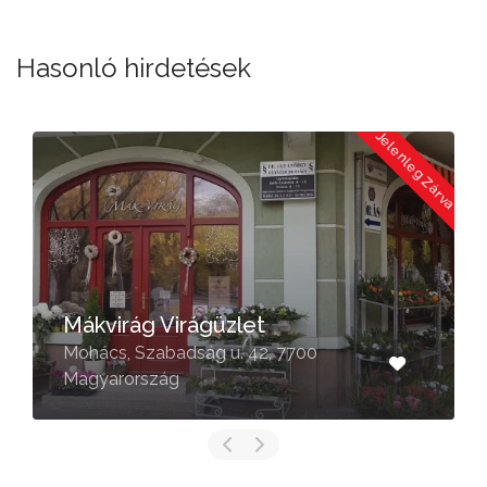
Hasonló hirdetések
a
Jelenleg Zárva
Mákvirág Virágüzlet
Mohács, Szabadság u. 42, 7700
Magyarország