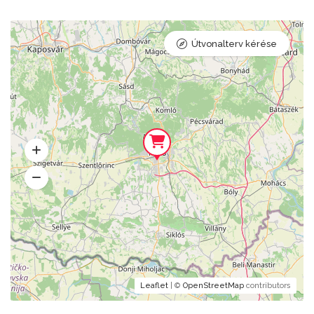
Útvonalterv kérése
Leaflet
| ©
OpenStreetMap
contributors