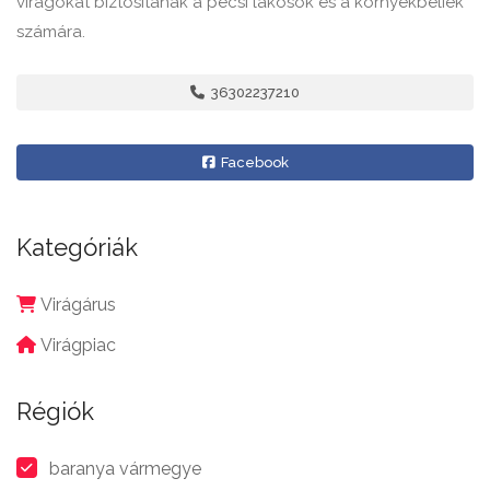
virágokat biztosítanak a pécsi lakosok és a környékbeliek
számára.
36302237210
Facebook
Kategóriák
Virágárus
Virágpiac
Régiók
baranya vármegye