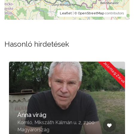
Leaflet
| ©
OpenStreetMap
contributors
Hasonló hirdetések
Jelenleg Zárva
Anna virág
Komló, Mikszáth Kálmán u. 2, 7300
Magyarország