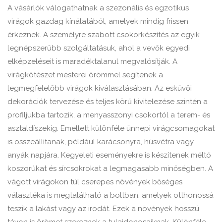
A vásárlók válogathatnak a szezonális és egzotikus
virágok gazdag kínálatából, amelyek mindig frissen
érkeznek. A személyre szabott csokorkészítés az egyik
legnépszerűbb szolgáltatásuk, ahol a vevők egyedi
elképzeléseit is maradéktalanul megvalósítják. A
virágkötészet mesterei örömmel segítenek a
legmegfelelőbb virágok kiválasztásában. Az esküvői
dekorációk tervezése és teljes körű kivitelezése szintén a
profiljukba tartozik, a menyasszonyi csokortól a terem- és
asztaldíszekig. Emellett különféle ünnepi virágcsomagokat
is összeállítanak, például karácsonyra, húsvétra vagy
anyák napjára. Kegyeleti eseményekre is készítenek méltó
koszorúkat és sírcsokrokat a legmagasabb minőségben. A
vágott virágokon túl cserepes növények bőséges
választéka is megtalálható a boltban, amelyek otthonossá
teszik a lakást vagy az irodát. Ezek a növények hosszú