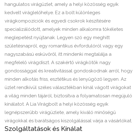
hangulatos virágüzlet, amely a helyi közösség egyik
kedvelt viráglelőhelye. Ez a bolt különleges
virágkompozíciók és egyedi csokrok készítésére
specializálódott, amelyek minden alkalomra tökéletes
meglepetést nyújtanak. Legyen szó egy meghitt
születésnapról, egy romantikus évfordulóról vagy egy
nagyszabású esküvőről, itt mindenki megtalálja a
megfelelő virágdíszt. A szakértő virágkötők nagy
gondossággal és kreativitással gondoskodnak arról, hogy
minden alkotás friss, esztétikus és lenyűgöző legyen. Az
üzlet rendkívül széles választékban kínál vágott virágokat
a világ minden tájáról, biztosítva a folyamatosan megújuló
kínálatot. A Lia Virágbolt a helyi közösség egyik
legnépszerűbb virágüzlete, amely kiváló minőségű
virágokkal és barátságos kiszolgálással várja a vásárlókat.
Szolgáltatások és Kínálat