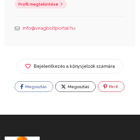
Profil megtekintése
info@viragboltportal.hu
Bejelentkezés a könyvjelzők számára
Megosztás
Megosztás
Pin It