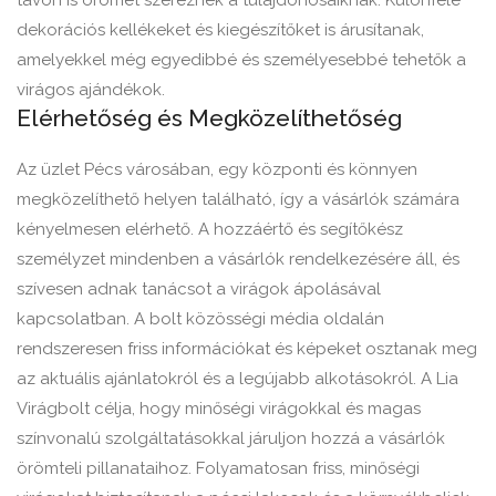
távon is örömet szereznek a tulajdonosaiknak. Különféle
dekorációs kellékeket és kiegészítőket is árusítanak,
amelyekkel még egyedibbé és személyesebbé tehetők a
virágos ajándékok.
Elérhetőség és Megközelíthetőség
Az üzlet Pécs városában, egy központi és könnyen
megközelíthető helyen található, így a vásárlók számára
kényelmesen elérhető. A hozzáértő és segítőkész
személyzet mindenben a vásárlók rendelkezésére áll, és
szívesen adnak tanácsot a virágok ápolásával
kapcsolatban. A bolt közösségi média oldalán
rendszeresen friss információkat és képeket osztanak meg
az aktuális ajánlatokról és a legújabb alkotásokról. A Lia
Virágbolt célja, hogy minőségi virágokkal és magas
színvonalú szolgáltatásokkal járuljon hozzá a vásárlók
örömteli pillanataihoz. Folyamatosan friss, minőségi