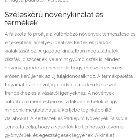
a Nagyárpádi úton keresztül.
Széleskörű növénykínálat és
termékek
A faiskola fő profilja a különböző növények termesztése és
értékesítése, amelyek ideálisak kertek és parkok
kialakításához. A gazdag kínálatban megtalálhatók
díszfák, díszcserjék, valamint gyümölcsfák is. Minden
növényt gondosan nevelnek, hogy egészségesen és
erősen kerüljenek az új tulajdonosaikhoz. A termékpaletta
folyamatosan bővül, igazodva a modern kertészeti
trendekhez és a vásárlói igényekhez. A növények
különböző méretekben és fajtákban érhetők el, így
mindenki megtalálhatja a kertjébe leginkább illő
darabokat. A Kertészeti és Parképítő Növények Faiskolai
Lerakata célja, hogy a vásárlók kertjei hosszú távon is
gyönyörűek és egészségesek legyenek. A kínálat