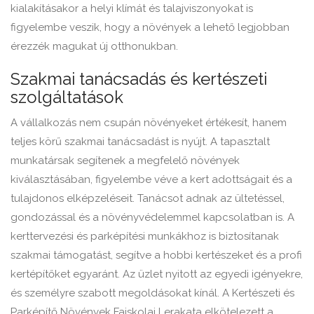
kialakításakor a helyi klímát és talajviszonyokat is
figyelembe veszik, hogy a növények a lehető legjobban
érezzék magukat új otthonukban.
Szakmai tanácsadás és kertészeti
szolgáltatások
A vállalkozás nem csupán növényeket értékesít, hanem
teljes körű szakmai tanácsadást is nyújt. A tapasztalt
munkatársak segítenek a megfelelő növények
kiválasztásában, figyelembe véve a kert adottságait és a
tulajdonos elképzeléseit. Tanácsot adnak az ültetéssel,
gondozással és a növényvédelemmel kapcsolatban is. A
kerttervezési és parképítési munkákhoz is biztosítanak
szakmai támogatást, segítve a hobbi kertészeket és a profi
kertépítőket egyaránt. Az üzlet nyitott az egyedi igényekre,
és személyre szabott megoldásokat kínál. A Kertészeti és
Parképítő Növények Faiskolai Lerakata elkötelezett a