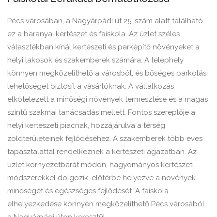
Pécs városában, a Nagyárpádi út 25. szám alatt található
ez a baranyai kertészet és faiskola. Az üzlet széles
választékban kínál kertészeti és parképítő növényeket a
helyi lakosok és szakemberek számára. A telephely
könnyen megközelíthető a városból, és bőséges parkolási
lehetőséget biztosít a vásárlóknak. A vállalkozás
elkötelezett a minőségi növények termesztése és a magas
szintű szakmai tanácsadás mellett. Fontos szereplője a
helyi kertészeti piacnak, hozzájárulva a térség
zöldterületeinek fejlődéséhez. A szakemberek több éves
tapasztalattal rendelkeznek a kertészeti ágazatban. Az
üzlet környezetbarát módon, hagyományos kertészeti
módszerekkel dolgozik, előtérbe helyezve a növények
minőségét és egészséges fejlődését. A faiskola
elhelyezkedése könnyen megközelíthető Pécs városából,