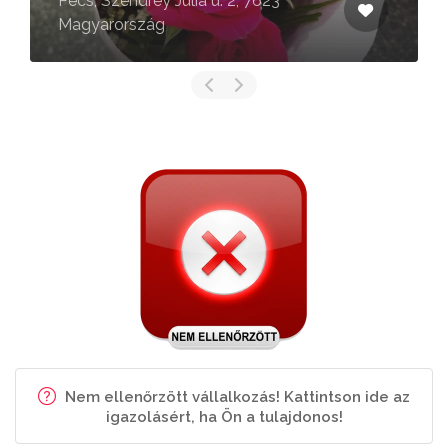
Pécs, Szendrey Júlia u. 2, 7623
Magyarország
Nem ellenőrzött vállalkozás! Kattintson ide az
igazolásért, ha Ön a tulajdonos!