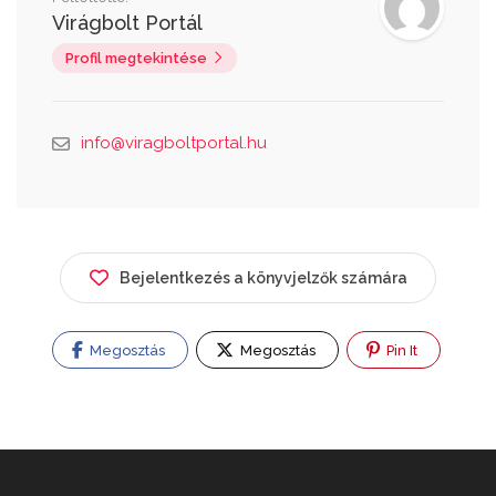
Virágbolt Portál
Profil megtekintése
info@viragboltportal.hu
Bejelentkezés a könyvjelzők számára
Megosztás
Megosztás
Pin It