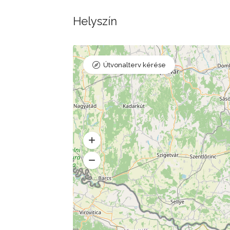
Helyszín
Útvonalterv kérése