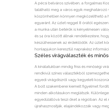
A pécsi belváros szívében, a forgalmas Kos
található meg a város egyik meghatározó v
köszönhetően könnyen megközelíthető a he
egyaránt. Az üzlet reggel 8 órától egészen
a munka után betérők is kényelmesen válog
és 14 óra között állnak rendelkezésre, hogy
készülhessenek az érdeklődők. Az üzlet kön
honlapjukon keresztül naprakész informáci
Széles virágválaszték és minős
A kínálatukban mindig friss és minőségi vi
rendkívül színes választékból szemezgethe
egyedi virágdíszről vagy kegyeleti koszorúr
A bolt szakemberei kiemelt figyelmet fordít
minden alkotásukon meglátszik. Különleges
egyedülállóvá teszi őket a régióban. Az el
újrahasznosítják, elajándékozzák vagy megs