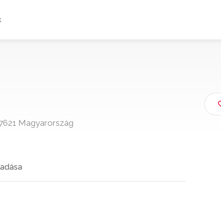
k
, 7621 Magyarország
adása