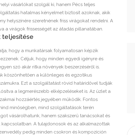
elyi vásárlókat szolgál ki, hanem Pécs teljes
szolgáltatás hatalmas kényelmet biztosít azoknak, akik
 helyszínére szeretnének friss virágokat rendelni. A
a a virágok frissességét az átadás pillanatában.
teljesítése
tatja, hogy a munkatársak folyamatosan képzik
ezzenek. Céljuk, hogy minden egyedi igényre és
egyen szó akár ritka növények beszerzéséről is.
k köszönhetően a különleges és egzotikus
ámukra. Ezt a szolgáltatást rövid határidővel tudják
ósítva a legmerészebb elképzeléseket is. Az üzlet a
 szakmai hozzáértés jegyében működik. Fontos
mind minőségben, mind szolgáltatások terén
irágot vásárolhatunk, hanem szakszerű tanácsokat és
 kapcsolatban. A tulajdonosok és az alkalmazottak
 a szenvedély pedig minden csokron és kompozíción