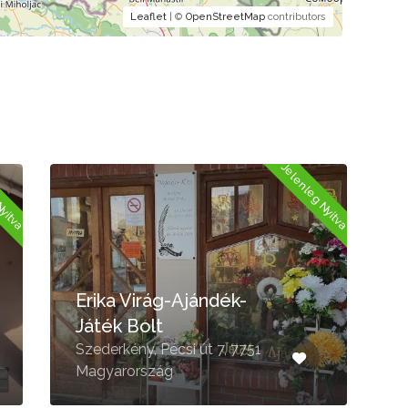
Leaflet
| ©
OpenStreetMap
contributors
Nyitva
Jelenleg Nyitva
Erika Virág-Ajándék-
Játék Bolt
Szederkény, Pécsi út 7, 7751
P
Magyarország
7