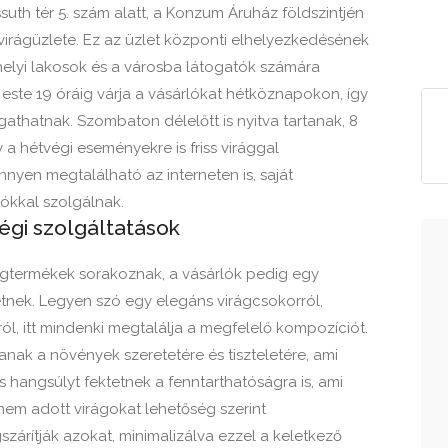
suth tér 5. szám alatt, a Konzum Áruház földszintjén
irágüzlete. Ez az üzlet központi elhelyezkedésének
lyi lakosok és a városba látogatók számára
 este 19 óráig várja a vásárlókat hétköznapokon, így
athatnak. Szombaton délelőtt is nyitva tartanak, 8
 a hétvégi eseményekre is friss virággal
nyen megtalálható az interneten is, saját
ókkal szolgálnak.
égi szolgáltatások
rágtermékek sorakoznak, a vásárlók pedig egy
tnek. Legyen szó egy elegáns virágcsokorról,
ól, itt mindenki megtalálja a megfelelő kompozíciót.
anak a növények szeretetére és tiszteletére, ami
 hangsúlyt fektetnek a fenntarthatóságra is, ami
 nem adott virágokat lehetőség szerint
zárítják azokat, minimalizálva ezzel a keletkező