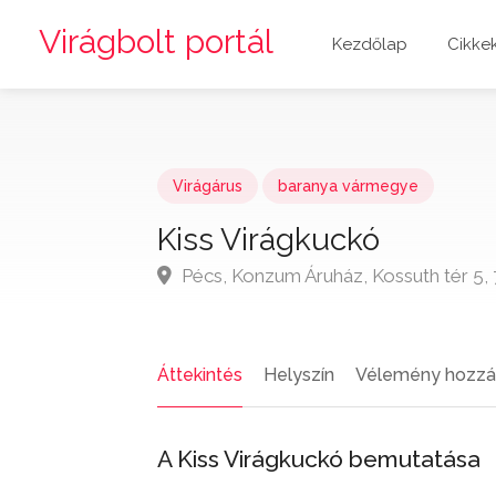
Virágbolt portál
Kezdőlap
Cikke
Virágárus
baranya vármegye
Kiss Virágkuckó
Pécs, Konzum Áruház, Kossuth tér 5
Áttekintés
Helyszín
Vélemény hozzá
A Kiss Virágkuckó bemutatása