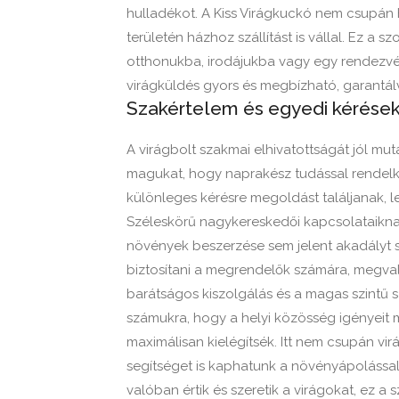
hulladékot. A Kiss Virágkuckó nem csupán h
területén házhoz szállítást is vállal. Ez a 
otthonukba, irodájukba vagy egy rendezvény
virágküldés gyors és megbízható, garantálv
Szakértelem és egyedi kérések 
A virágbolt szakmai elhivatottságát jól mu
magukat, hogy naprakész tudással rendelk
különleges kérésre megoldást találjanak, l
Széleskörű nagykereskedői kapcsolataikna
növények beszerzése sem jelent akadályt sz
biztosítani a megrendelők számára, megval
barátságos kiszolgálás és a magas szintű
számukra, hogy a helyi közösség igényeit 
maximálisan kielégítsék. Itt nem csupán v
segítséget is kaphatunk a növényápolással
valóban értik és szeretik a virágokat, ez