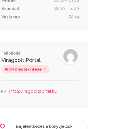
Péntek
08:00 - 19:00
Szombat
08:00 - 14:00
Vasárnap
Zárva
Feltöltötte:
Virágbolt Portál
Profil megtekintése
info@viragboltportal.hu
Bejelentkezés a könyvjelzők