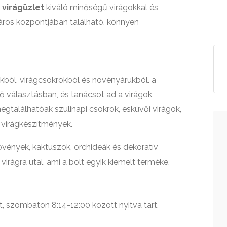
m virágüzlet
kiváló minőségű virágokkal és
város központjában található, könnyen
gokból, virágcsokrokból és növényárukból. a
ő választásban, és tanácsot ad a virágok
találhatóak szülinapi csokrok, esküvői virágok,
 virágkészítmények.
növények, kaktuszok, orchideák és dekoratív
 virágra utal, ami a bolt egyik kiemelt terméke.
t, szombaton 8:14-12:00 között nyitva tart.