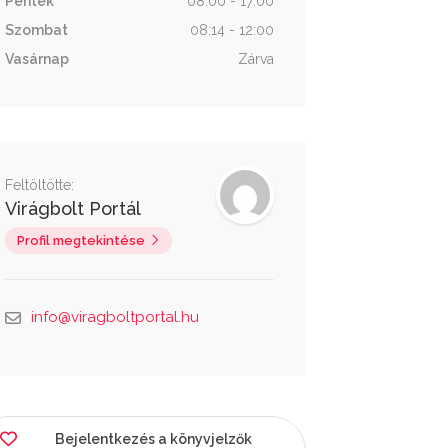
Péntek
08:00 - 17:00
Szombat
08:14 - 12:00
Vasárnap
Zárva
Feltöltötte:
Virágbolt Portál
Profil megtekintése
info@viragboltportal.hu
Bejelentkezés a könyvjelzők