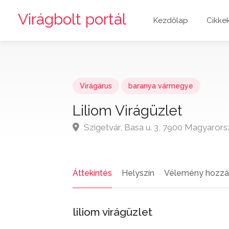
Virágbolt portál
Kezdőlap
Cikke
Virágárus
baranya vármegye
Liliom Virágüzlet
Szigetvár, Basa u. 3, 7900 Magyaror
Áttekintés
Helyszín
Vélemény hozzá
liliom virágüzlet