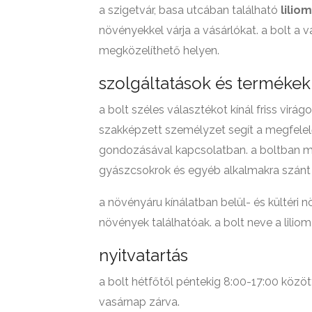
a szigetvár, basa utcában található
lilio
növényekkel várja a vásárlókat. a bolt a 
megközelíthető helyen.
szolgáltatások és termékek
a bolt széles választékot kínál friss virá
szakképzett személyzet segít a megfelel
gondozásával kapcsolatban. a boltban meg
gyászcsokrok és egyéb alkalmakra szánt
a növényáru kínálatban belül- és kültéri 
növények találhatóak. a bolt neve a liliom
nyitvatartás
a bolt hétfőtől péntekig 8:00-17:00 közöt
vasárnap zárva.