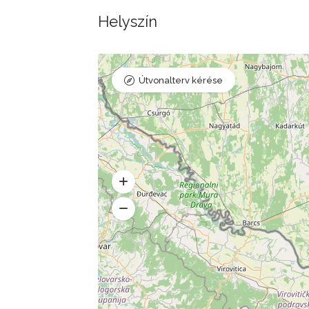
Helyszín
Útvonalterv kérése