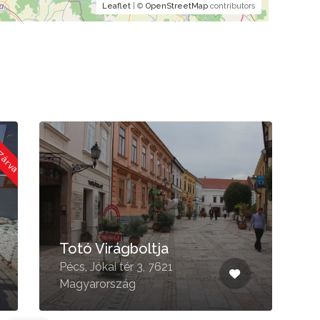
Leaflet
| ©
OpenStreetMap
contributors
 Zárva
Totó Virágboltja
Pécs, Jókai tér 3, 7621
R
Magyarország
7