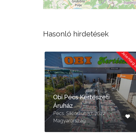
Hasonló hirdetések
Jelenleg
Obi Pécs Kertészeti
Áruház
49,
Pécs, Siklósi út 37, 7622
Magyarország