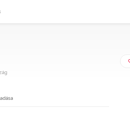
k
szág
adása