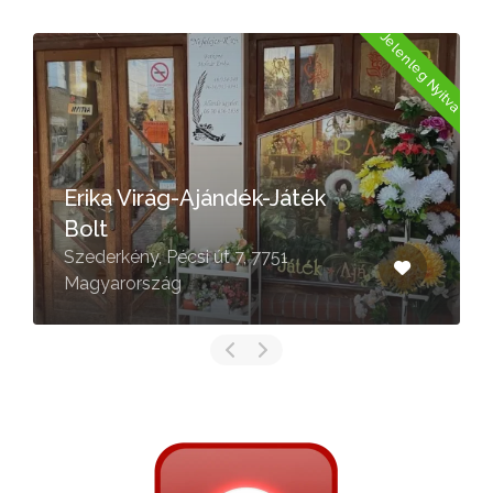
a
Jelenleg Nyitva
Erika Virág-Ajándék-Játék
Bolt
Szederkény, Pécsi út 7, 7751
Magyarország