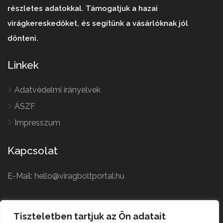
részletes adatokkal. Támogatjuk a hazai
virágkereskedőket, és segítünk a vásárlóknak jól
dönteni.
Linkek
Adatvédelmi irányelvek
ÁSZF
Impresszum
Kapcsolat
E-Mail: hello@viragboltportal.hu
French
Polish
Tiszteletben tartjuk az Ön adatait
Czech