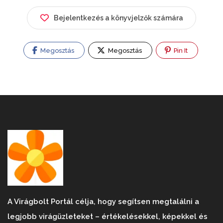
Bejelentkezés a könyvjelzők számára
Megosztás
Megosztás
Pin It
A Virágbolt Portál célja, hogy segítsen megtalálni a
legjobb virágüzleteket – értékelésekkel, képekkel és