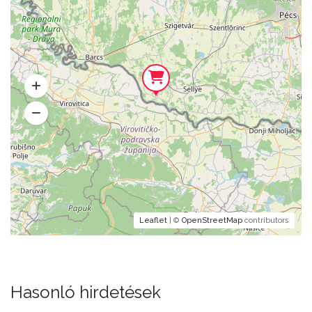
Leaflet
| ©
OpenStreetMap
contributors
Hasonló hirdetések