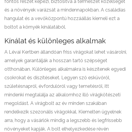
fontos részét képezi, biztosítva a természet közelségét
és a növények varázsát a mindennapokban. A családias
hangulat és a vevőközpontú hozzáállás kiemeli ezt a
boltot a környék kínálatából.
Kínálat és különleges alkalmak
A Lévai Kertben állandóan friss virágokat lehet vásárolni,
amelyek garantálják a hosszan tartó szépséget
otthonában. Különleges alkalmakra is készítenek egyedi
csokrokat és díszítéseket. Legyen szó esküvőről,
születésnapról, évfordulóról vagy temetésről, itt
mindenki megtalálja az alkalomhoz illő virágkötészeti
megoldást. A virágbolt az év minden szakában
rendelkezik szezonális virágokkal. Kiemelten ügyelnek
arra, hogy a vásárlók mindig a legszebb és legfrissebb
növényeket kapják. A bolt elhelyezkedése révén