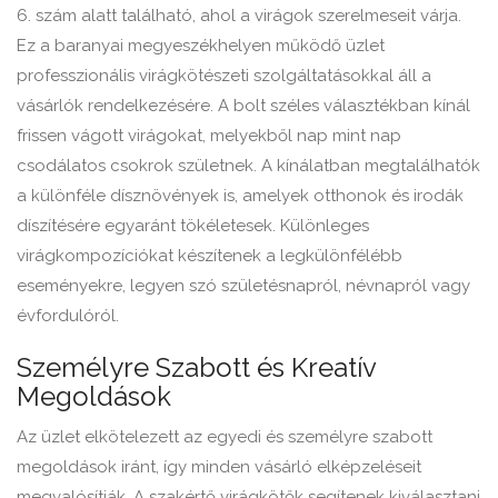
6. szám alatt található, ahol a virágok szerelmeseit várja.
Ez a baranyai megyeszékhelyen működő üzlet
professzionális virágkötészeti szolgáltatásokkal áll a
vásárlók rendelkezésére. A bolt széles választékban kínál
frissen vágott virágokat, melyekből nap mint nap
csodálatos csokrok születnek. A kínálatban megtalálhatók
a különféle dísznövények is, amelyek otthonok és irodák
díszítésére egyaránt tökéletesek. Különleges
virágkompozíciókat készítenek a legkülönfélébb
eseményekre, legyen szó születésnapról, névnapról vagy
évfordulóról.
Személyre Szabott és Kreatív
Megoldások
Az üzlet elkötelezett az egyedi és személyre szabott
megoldások iránt, így minden vásárló elképzeléseit
megvalósítják. A szakértő virágkötők segítenek kiválasztani