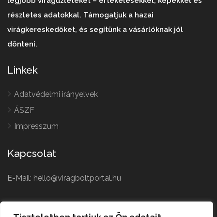
legjobb virágüzleteket – értékelésekkel, képekkel és
részletes adatokkal. Támogatjuk a hazai
virágkereskedőket, és segítünk a vásárlóknak jól
dönteni.
Linkek
Adatvédelmi irányelvek
ÁSZF
Impresszum
Kapcsolat
E-Mail: hello@viragboltportal.hu
French
Polish