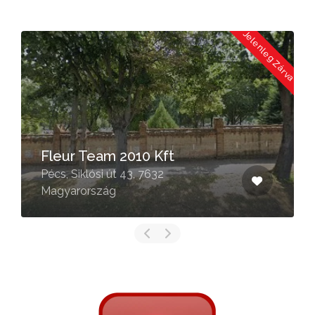
a
Jelenleg Zárva
Fleur Team 2010 Kft
Pécs, Siklósi út 43, 7632
Magyarország