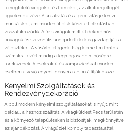
a megfelelő virágokat és formákat, az alkalom jellegét
figyelembe véve. A kreativitás és a precizitás jellemzi
munkájukat, ami minden általuk készített alkotásban
visszatükröződik. A friss virágok mellett dekorációs
anyagok és szezonális ünnepi kellékek is gazdagítják a
választékot. A vásárlói elégedettség kiemelten fontos
számukra, ezért mindig a legmagasabb minőségre
törekszenek. A csokrokat és kompozíciókat minden
esetben a vevő egyedi igényei alapján állítják össze.
Kényelmi Szolgáltatások és
Rendezvénydekoráció
A bolt modern kényelmi szolgáltatásokat is nyújt, mint
például a házhoz szállítás. A virágküldést Pécs területén
és a környező településeken is biztosítják, megkönnyítve
az ajándékozást. A virágüzlet komoly tapasztalattal