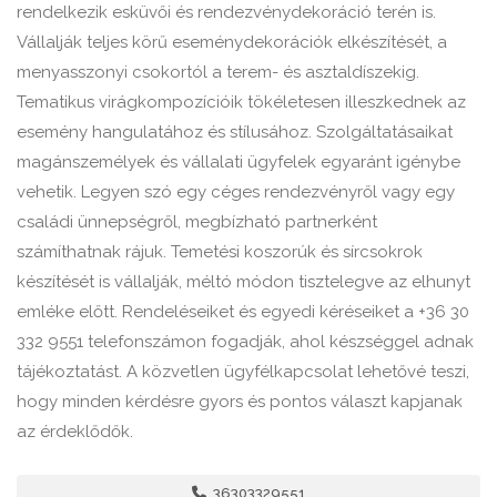
rendelkezik esküvői és rendezvénydekoráció terén is.
Vállalják teljes körű eseménydekorációk elkészítését, a
menyasszonyi csokortól a terem- és asztaldíszekig.
Tematikus virágkompozícióik tökéletesen illeszkednek az
esemény hangulatához és stílusához. Szolgáltatásaikat
magánszemélyek és vállalati ügyfelek egyaránt igénybe
vehetik. Legyen szó egy céges rendezvényről vagy egy
családi ünnepségről, megbízható partnerként
számíthatnak rájuk. Temetési koszorúk és sírcsokrok
készítését is vállalják, méltó módon tisztelegve az elhunyt
emléke előtt. Rendeléseiket és egyedi kéréseiket a +36 30
332 9551 telefonszámon fogadják, ahol készséggel adnak
tájékoztatást. A közvetlen ügyfélkapcsolat lehetővé teszi,
hogy minden kérdésre gyors és pontos választ kapjanak
az érdeklődők.
36303329551