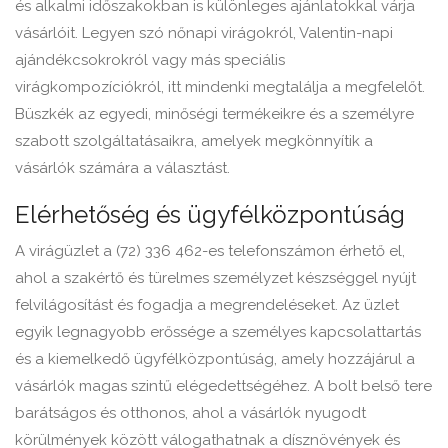
és alkalmi időszakokban is különleges ajánlatokkal várja
vásárlóit. Legyen szó nőnapi virágokról, Valentin-napi
ajándékcsokrokról vagy más speciális
virágkompozíciókról, itt mindenki megtalálja a megfelelőt.
Büszkék az egyedi, minőségi termékeikre és a személyre
szabott szolgáltatásaikra, amelyek megkönnyítik a
vásárlók számára a választást.
Elérhetőség és ügyfélközpontúság
A virágüzlet a (72) 336 462-es telefonszámon érhető el,
ahol a szakértő és türelmes személyzet készséggel nyújt
felvilágosítást és fogadja a megrendeléseket. Az üzlet
egyik legnagyobb erőssége a személyes kapcsolattartás
és a kiemelkedő ügyfélközpontúság, amely hozzájárul a
vásárlók magas szintű elégedettségéhez. A bolt belső tere
barátságos és otthonos, ahol a vásárlók nyugodt
körülmények között válogathatnak a dísznövények és