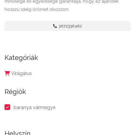
minősége és egyedisége garantálja, hogy az ajándék
hosszú ideig örömet okozzon.
3672336462
Kategóriák
Virágárus
Régiók
baranya vármegye
Helyszín