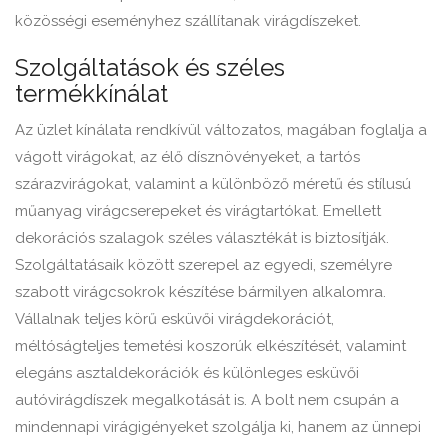
közösségi eseményhez szállítanak virágdíszeket.
Szolgáltatások és széles
termékkínálat
Az üzlet kínálata rendkívül változatos, magában foglalja a
vágott virágokat, az élő dísznövényeket, a tartós
szárazvirágokat, valamint a különböző méretű és stílusú
műanyag virágcserepeket és virágtartókat. Emellett
dekorációs szalagok széles választékát is biztosítják.
Szolgáltatásaik között szerepel az egyedi, személyre
szabott virágcsokrok készítése bármilyen alkalomra.
Vállalnak teljes körű esküvői virágdekorációt,
méltóságteljes temetési koszorúk elkészítését, valamint
elegáns asztaldekorációk és különleges esküvői
autóvirágdíszek megalkotását is. A bolt nem csupán a
mindennapi virágigényeket szolgálja ki, hanem az ünnepi