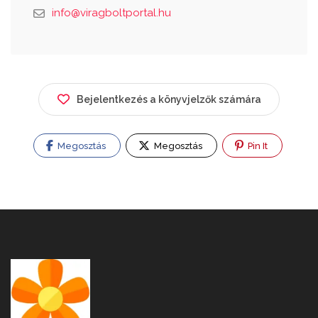
info@viragboltportal.hu
Bejelentkezés a könyvjelzők számára
Megosztás
Megosztás
Pin It