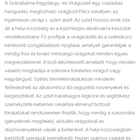
A Gránátalma Kegytárgy- és Virágüzlet egy családias
hangulatú, megbízható virágbolt Pécs szívében, az
Irgalmasok utcája 1. szám alatt. Az üzlet hosszú évek óta
áll a helyi közösség és a különleges alkalmakra készülők
rendelkezésére. Fő profiljuk a virágküldés és a széleskörű
kertészeti szolgáltatások nyújtása, amelyek garantálják a
mindig friss és kiváló minőségű virágokat minden egyes
megrendelésnél. A bolt elkötelezett amellett, hogy minden
vásárló megtalálja a számára tökéletes virágot vagy
kegytárgyat. Széles termékkínálatukban mindenki
felfedezheti az alkalomhoz illő legszebb növényeket és
kiegészítőket. Az üzlet barátságos légköre és segítőkész
személyzete kellemes vásárlási élményt biztosít.
Kínálatukat rendszeresen frissítik, hogy mindig a szezonális
igényeknek megfelelő, aktuális virágokkal és
dísznövényekkel várják a betérőket. A helyi közösségben
betöltött szerepük kiemelkedő, hiszen számos családi és