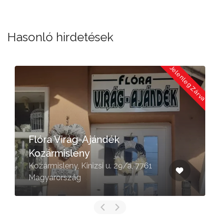
Hasonló hirdetések
a
Jelenleg Zárva
Flóra Virág-Ajándék
Kozármisleny
Kozármisleny, Kinizsi u. 29/a, 7761
Magyarország