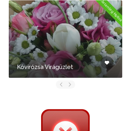
a
Jelenleg Nyitva
Kövirózsa Virágüzlet