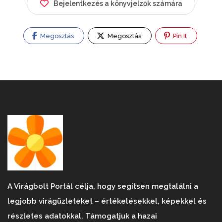
Bejelentkezés a könyvjelzők számára
Megosztás
Megosztás
Pin It
A Virágbolt Portál célja, hogy segítsen megtalálni a
legjobb virágüzleteket – értékelésekkel, képekkel és
részletes adatokkal. Támogatjuk a hazai