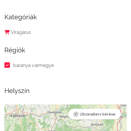
Kategóriák
Virágárus
Régiók
baranya vármegye
Helyszín
Útvonalterv kérése