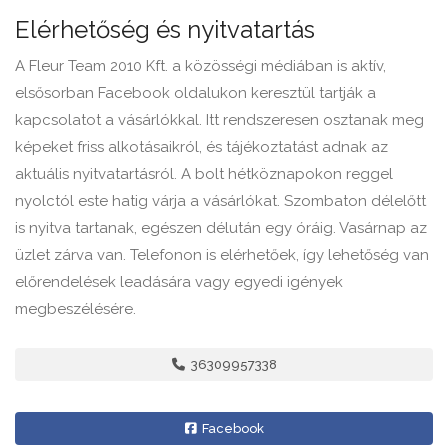
Elérhetőség és nyitvatartás
A Fleur Team 2010 Kft. a közösségi médiában is aktív,
elsősorban Facebook oldalukon keresztül tartják a
kapcsolatot a vásárlókkal. Itt rendszeresen osztanak meg
képeket friss alkotásaikról, és tájékoztatást adnak az
aktuális nyitvatartásról. A bolt hétköznapokon reggel
nyolctól este hatig várja a vásárlókat. Szombaton délelőtt
is nyitva tartanak, egészen délután egy óráig. Vasárnap az
üzlet zárva van. Telefonon is elérhetőek, így lehetőség van
előrendelések leadására vagy egyedi igények
megbeszélésére.
36309957338
Facebook