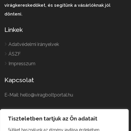
virágkereskedőket, és segítünk a vásárlóknak jól
dönteni.
Linkek
Adatvédelmi irányelvek
ÁSZF
Impresszum
Kapcsolat
E-Mail: hello@viragboltportal.hu
French
Polish
Tiszteletben tartjuk az Ön adatait
Czech
Virágbolt © All Rights
Sütiket használunk az élmény javítása érdekében
German