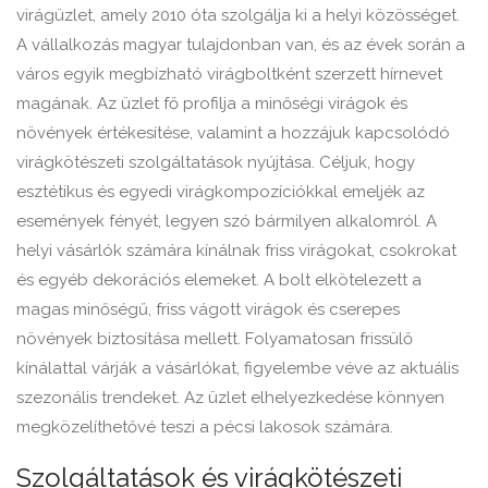
virágüzlet, amely 2010 óta szolgálja ki a helyi közösséget.
A vállalkozás magyar tulajdonban van, és az évek során a
város egyik megbízható virágboltként szerzett hírnevet
magának. Az üzlet fő profilja a minőségi virágok és
növények értékesítése, valamint a hozzájuk kapcsolódó
virágkötészeti szolgáltatások nyújtása. Céljuk, hogy
esztétikus és egyedi virágkompozíciókkal emeljék az
események fényét, legyen szó bármilyen alkalomról. A
helyi vásárlók számára kínálnak friss virágokat, csokrokat
és egyéb dekorációs elemeket. A bolt elkötelezett a
magas minőségű, friss vágott virágok és cserepes
növények biztosítása mellett. Folyamatosan frissülő
kínálattal várják a vásárlókat, figyelembe véve az aktuális
szezonális trendeket. Az üzlet elhelyezkedése könnyen
megközelíthetővé teszi a pécsi lakosok számára.
Szolgáltatások és virágkötészeti