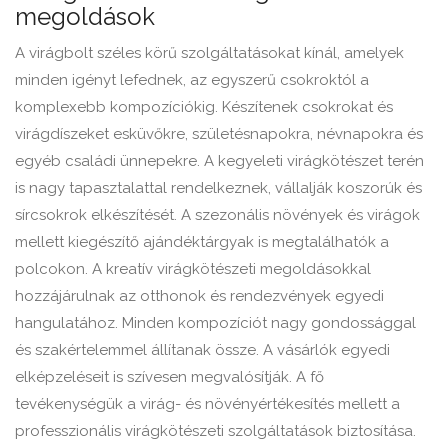
megoldások
A virágbolt széles körű szolgáltatásokat kínál, amelyek
minden igényt lefednek, az egyszerű csokroktól a
komplexebb kompozíciókig. Készítenek csokrokat és
virágdíszeket esküvőkre, születésnapokra, névnapokra és
egyéb családi ünnepekre. A kegyeleti virágkötészet terén
is nagy tapasztalattal rendelkeznek, vállalják koszorúk és
sírcsokrok elkészítését. A szezonális növények és virágok
mellett kiegészítő ajándéktárgyak is megtalálhatók a
polcokon. A kreatív virágkötészeti megoldásokkal
hozzájárulnak az otthonok és rendezvények egyedi
hangulatához. Minden kompozíciót nagy gondossággal
és szakértelemmel állítanak össze. A vásárlók egyedi
elképzeléseit is szívesen megvalósítják. A fő
tevékenységük a virág- és növényértékesítés mellett a
professzionális virágkötészeti szolgáltatások biztosítása.