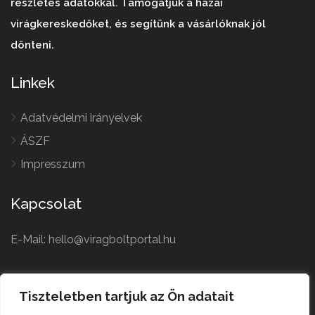
részletes adatokkal. Támogatjuk a hazai
virágkereskedőket, és segítünk a vásárlóknak jól
dönteni.
Linkek
Adatvédelmi irányelvek
ÁSZF
Impresszum
Kapcsolat
E-Mail: hello@viragboltportal.hu
French
Polish
Tiszteletben tartjuk az Ön adatait
Czech
Virágbolt © All Rights