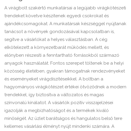
A virágbolt szakértő munkatársai a legújabb virágkötészeti
trendeket követve készítenek egyedi csokrokat és
ajándékcsomagokat. A munkatársak készséggel nyújtanak
tanácsot a növények gondozásával kapcsolatban is,
segítve a vásárlókat a helyes választásban. A cég
elkötelezett a környezetbarát működés mellett, és
előnyben részesíti a fenntartható forrásokból származó
anyagok használatát. Fontos szerepet töltenek be a helyi
közösség életében, gyakran támogatnak rendezvényeket
és eseményeket virágdíszítéseikkel. A boltban a
hagyományos virágkötészet értékei ötvöződnek a modern
trendekkel, így biztosítva a változatos és magas
színvonalú kínálatot. A vásárlók pozitív visszajelzései
igazolják a megbízhatóságot és a termékek kiváló
minőségét. Az üzlet barátságos és hangulatos belső tere
kellemes vásárlási élményt nyújt mindenki számára. A