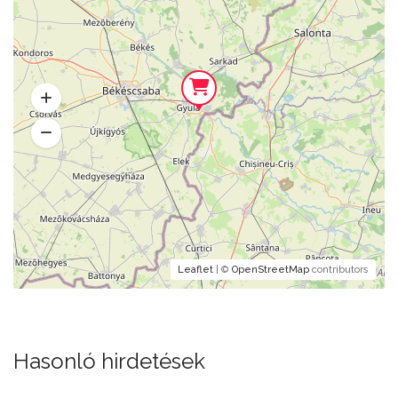
Leaflet
| ©
OpenStreetMap
contributors
Hasonló hirdetések