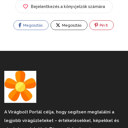
Bejelentkezés a könyvjelzők számára
Megosztás
Megosztás
Pin It
A Virágbolt Portál célja, hogy segítsen megtalálni a
legjobb virágüzleteket – értékelésekkel, képekkel és