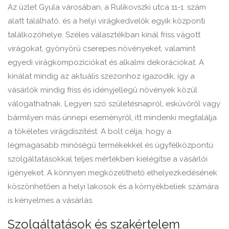
Az üzlet Gyula városában, a Rulikovszki utca 11-1. szám
alatt található, és a helyi virágkedvelők egyik központi
találkozóhelye. Széles választékban kínál friss vágott
virágokat, gyönyörű cserepes növényeket, valamint
egyedi virágkompozíciókat és alkalmi dekorációkat. A
kínálat mindig az aktuális szezonhoz igazodik, így a
vásárlók mindig friss és idényjellegű növények közül
válogathatnak. Legyen szó születésnapról, esküvőről vagy
bármilyen más ünnepi eseményről, itt mindenki megtalálja
a tökéletes virágdíszítést. A bolt célja, hogy a
legmagasabb minőségű termékekkel és ügyfélközpontú
szolgáltatásokkal teljes mértékben kielégítse a vásárlói
igényeket. A könnyen megközelíthető elhelyezkedésének
köszönhetően a helyi lakosok és a környékbeliek számára
is kényelmes a vásárlás.
Szolgáltatások és szakértelem