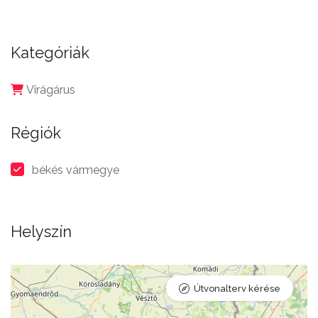
Kategóriák
Virágárus
Régiók
békés vármegye
Helyszín
Útvonalterv kérése