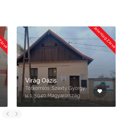
 Zárva
Jelenleg Zárva
Virág Oázis
Tótkomlós, Szexty György
M
u. 1, 5940 Magyarország
M