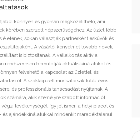
áltatások
jából könnyen és gyorsan megközelíthető, ami
liek körében szerzett népszerűségéhez. Az üzlet több
s életének, sokan választják partnerként esküvők és
zállítójaként. A vásárlói kényelmet tovább növeli,
lítást is biztosítanak. A vállalkozás aktív a
 rendszeresen bemutatják aktuális kínálatukat és
könnyen felvehető a kapcsolat az üzlettel, és
atartásról. A szakképzett munkatársak több éves
sére, és professzionális tanácsadást nyújtanak. A
azok számára, akik személyre szabott információt
gzi tevékenységét, így jól ismeri a helyi piacot és
ág- és ajándékkínálatukkal mindenkit maradéktalanul