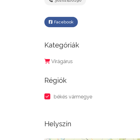
36202426190
Facebook
Kategóriák
Virágárus
Régiók
békés vármegye
Helyszín