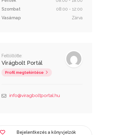
Péntek
08:00 - 18:00
Szombat
08:00 - 12:00
Vasárnap
Zárva
Feltöltötte:
Virágbolt Portál
Profil megtekintése
info@viragboltportal.hu
Bejelentkezés a könyvjelzők