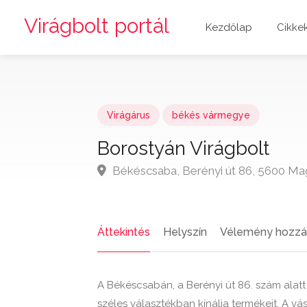
Virágbolt portál
Kezdőlap
Cikke
Virágárus
békés vármegye
Borostyán Virágbolt
Békéscsaba, Berényi út 86, 5600 Ma
Áttekintés
Helyszín
Vélemény hozzá
A Békéscsabán, a Berényi út 86. szám alatt 
széles választékban kínálja termékeit. A vá