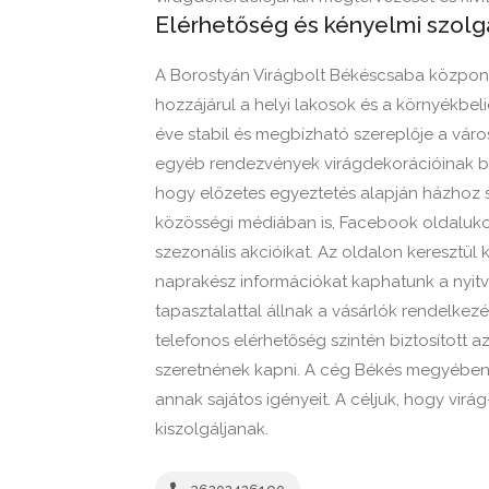
Elérhetőség és kényelmi szolg
A Borostyán Virágbolt Békéscsaba központ
hozzájárul a helyi lakosok és a környékbe
éve stabil és megbízható szereplője a váro
egyéb rendezvények virágdekorációinak bes
hogy előzetes egyeztetés alapján házhoz szál
közösségi médiában is, Facebook oldalukon
szezonális akcióikat. Az oldalon keresztül 
naprakész információkat kaphatunk a nyitv
tapasztalattal állnak a vásárlók rendelkezé
telefonos elérhetőség szintén biztosított 
szeretnének kapni. A cég Békés megyében vé
annak sajátos igényeit. A céljuk, hogy vir
kiszolgáljanak.