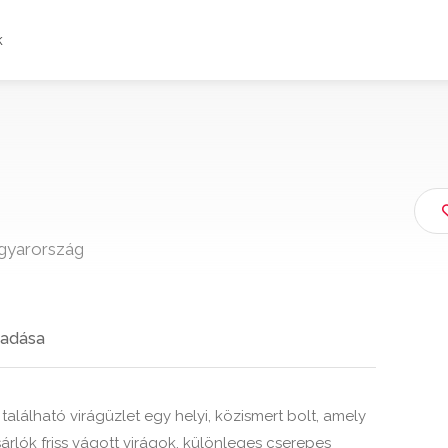
k
gyarország
adása
található virágüzlet egy helyi, közismert bolt, amely
sárlók friss vágott virágok, különleges cserepes