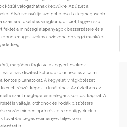
ok közül válogathatnak kedvükre. Az üzlet a
lusokat ötvözve nyújtja szolgáltatásait a legmagasabb
 a számára tökéletes virágkompozíciót, legyen szó
yt fektet a minőségi alapanyagok beszerzésére és a
tulajdonos magas szakmai színvonalon végzi munkáját,
gedettség.
eskörű, magában foglalva az egyedi csokrok
tt vállalnak díszítést különböző ünnepi és alkalmi
fontos pillanatokat. A kegyeleti virágkötészet,
, kiemelt részét képezi a kínálatnak. Az üzletben az
 mellé szánt meglepetés is elegáns köntöst kaphat. A
ését is vállalja, otthonok és irodák díszítésére
tése során minden apró részletre odafigyelnek a
ák továbbá céges események teljes körű
lezését is.