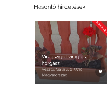
Hasonló hirdetések
Jelenleg Zárva
Jelenleg
Virágsziget virág és
horgász
Vésztő, Garai u. 2, 5530
Magyarország