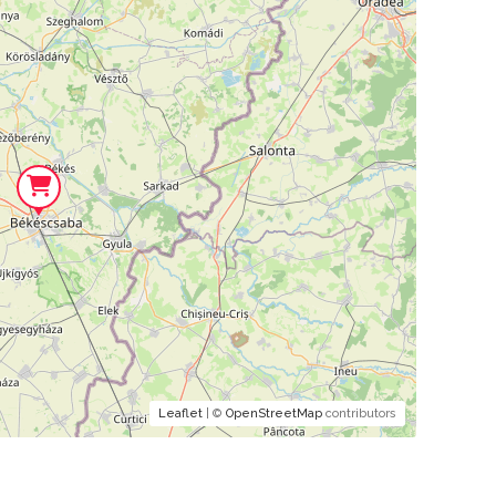
Leaflet
| ©
OpenStreetMap
contributors