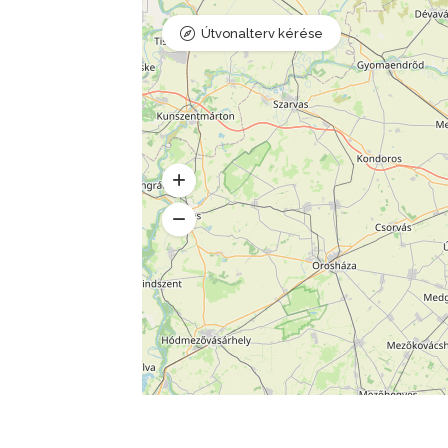
Útvonalterv kérése