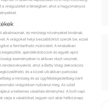
ezt a virágüzletet a térségben, ahol a hagyományos
gényekkel.
tékek
 alkalmaznak, és minőségi növényeket kínálnak,
t. A virágokat helyi beszállítóktól szerzik be, ezzel
egítve a fenntartható működést. A kínálatban
s kiegészítők, ajándékdobozok és egyéb apró
zösségi eseményeken is aktívan részt vesznek,
i rendezvényekről, ahol a Betty Virág dekorációs
egközelíthető, és a közeli utcákban parkolási
ezettség a minőség és az ügyfélelégedettség iránt
zonális virágokban nyilvánul meg. Az üzlet
járul a kellemes vásárlási élményhez. A bolt napi
sal várja a vásárlókat, legyen szó akár hétköznapi,