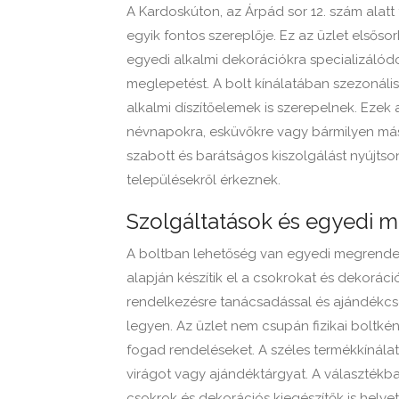
A Kardoskúton, az Árpád sor 12. szám alatt 
egyik fontos szereplője. Ez az üzlet elsőso
egyedi alkalmi dekorációkra specializálódo
meglepetést. A bolt kínálatában szezonáli
alkalmi díszítőelemek is szerepelnek. Ezek
névnapokra, esküvőkre vagy bármilyen más
szabott és barátságos kiszolgálást nyújtson
településekről érkeznek.
Szolgáltatások és egyedi 
A boltban lehetőség van egyedi megrendel
alapján készítik el a csokrokat és dekorác
rendelkezésre tanácsadással és ajándékcs
legyen. Az üzlet nem csupán fizikai boltké
fogad rendeléseket. A széles termékkínál
virágot vagy ajándéktárgyat. A választékban
csokrok és dekorációs kiegészítők is helye