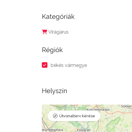
Kategóriák
Virágárus
Régiók
békés vármegye
Helyszín
Útvonalterv kérése