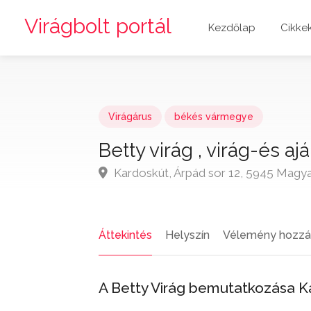
Virágbolt portál
Kezdőlap
Cikke
Virágárus
békés vármegye
Betty virág , virág-és a
Kardoskút, Árpád sor 12, 5945 Magy
Áttekintés
Helyszín
Vélemény hozzá
A Betty Virág bemutatkozása 