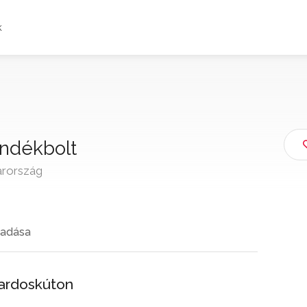
k
jándékbolt
arország
adása
Kardoskúton