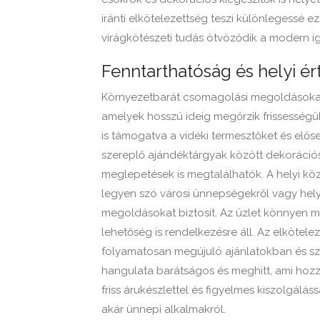
iránti elkötelezettség teszi különlegessé 
virágkötészeti tudás ötvöződik a modern i
Fenntarthatóság és helyi ér
Környezetbarát csomagolási megoldásokat
amelyek hosszú ideig megőrzik frissességüke
is támogatva a vidéki termesztőket és elős
szereplő ajándéktárgyak között dekoráció
meglepetések is megtalálhatók. A helyi kö
legyen szó városi ünnepségekről vagy hely
megoldásokat biztosít. Az üzlet könnyen m
lehetőség is rendelkezésre áll. Az elkötel
folyamatosan megújuló ajánlatokban és sze
hangulata barátságos és meghitt, ami hozzá
friss árukészlettel és figyelmes kiszolgálás
akár ünnepi alkalmakról.