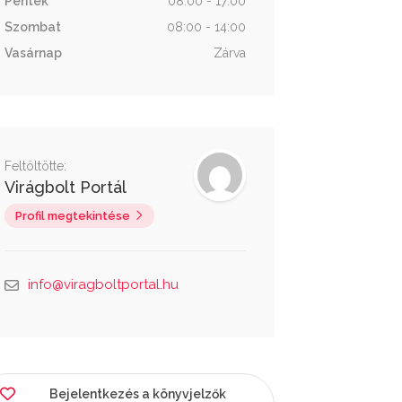
Péntek
08:00 - 17:00
Szombat
08:00 - 14:00
Vasárnap
Zárva
Feltöltötte:
Virágbolt Portál
Profil megtekintése
info@viragboltportal.hu
Bejelentkezés a könyvjelzők