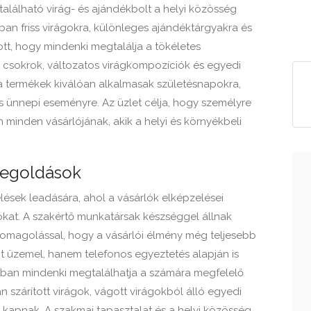
található virág- és ajándékbolt a helyi közösség
rban friss virágokra, különleges ajándéktárgyakra és
tt, hogy mindenki megtalálja a tökéletes
s csokrok, változatos virágkompozíciók és egyedi
 a termékek kiválóan alkalmasak születésnapokra,
 ünnepi eseményre. Az üzlet célja, hogy személyre
 minden vásárlójának, akik a helyi és környékbeli
megoldások
ések leadására, ahol a vásárlók elképzelései
iókat. A szakértő munkatársak készséggel állnak
omagolással, hogy a vásárlói élmény még teljesebb
nt üzemel, hanem telefonos egyeztetés alapján is
atban mindenki megtalálhatja a számára megfelelő
 szárított virágok, vágott virágokból álló egyedi
t kapnak. A szakmai tapasztalat és a helyi közösség