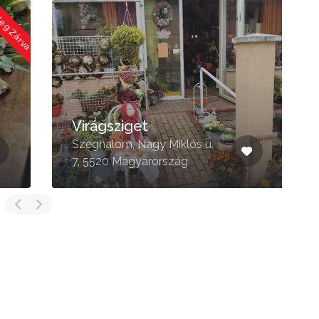
 Zárva
Virágsziget
Szeghalom, Nagy Miklós u.
O
7, 5520 Magyarország
u