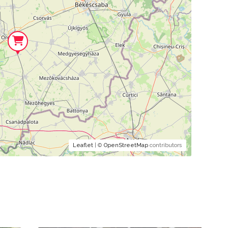
Leaflet
| ©
OpenStreetMap
contributors