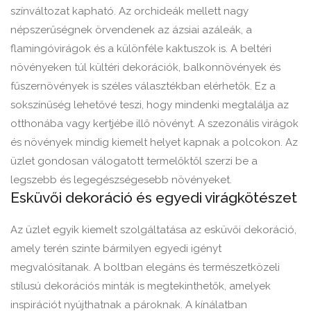
színváltozat kapható. Az orchideák mellett nagy
népszerűségnek örvendenek az ázsiai azáleák, a
flamingóvirágok és a különféle kaktuszok is. A beltéri
növényeken túl kültéri dekorációk, balkonnövények és
fűszernövények is széles választékban elérhetők. Ez a
sokszínűség lehetővé teszi, hogy mindenki megtalálja az
otthonába vagy kertjébe illő növényt. A szezonális virágok
és növények mindig kiemelt helyet kapnak a polcokon. Az
üzlet gondosan válogatott termelőktől szerzi be a
legszebb és legegészségesebb növényeket.
Esküvői dekoráció és egyedi virágkötészet
Az üzlet egyik kiemelt szolgáltatása az esküvői dekoráció,
amely terén szinte bármilyen egyedi igényt
megvalósítanak. A boltban elegáns és természetközeli
stílusú dekorációs minták is megtekinthetők, amelyek
inspirációt nyújthatnak a pároknak. A kínálatban