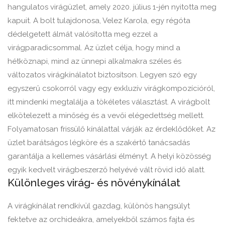
hangulatos virágüzlet, amely 2020. július 1-jén nyitotta meg
kapuit. A bolt tulajdonosa, Velez Karola, egy régóta
dédelgetett álmát valósította meg ezzel a
virágparadicsommal. Az üzlet célja, hogy mind a
hétköznapi, mind az ünnepi alkalmakra széles és
változatos virágkínálatot biztosítson. Legyen szó egy
egyszerű csokorról vagy egy exkluzív virágkompozícióról,
itt mindenki megtalálja a tökéletes választást. A virágbolt
elkötelezett a minőség és a vevői elégedettség mellett.
Folyamatosan frissülő kínálattal várják az érdeklődőket. Az
üzlet barátságos légköre és a szakértő tanácsadás
garantálja a kellemes vásárlási élményt. A helyi közösség
egyik kedvelt virágbeszerző helyévé vált rövid idő alatt.
Különleges virág- és növénykínálat
A virágkínálat rendkívül gazdag, különös hangsúlyt
fektetve az orchideákra, amelyekből számos fajta és