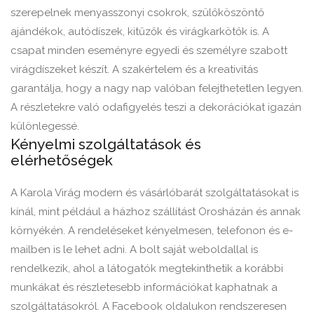
szerepelnek menyasszonyi csokrok, szülőköszöntő
ajándékok, autódíszek, kitűzők és virágkarkötők is. A
csapat minden eseményre egyedi és személyre szabott
virágdíszeket készít. A szakértelem és a kreativitás
garantálja, hogy a nagy nap valóban felejthetetlen legyen.
A részletekre való odafigyelés teszi a dekorációkat igazán
különlegessé.
Kényelmi szolgáltatások és
elérhetőségek
A Karola Virág modern és vásárlóbarát szolgáltatásokat is
kínál, mint például a házhoz szállítást Orosházán és annak
környékén. A rendeléseket kényelmesen, telefonon és e-
mailben is le lehet adni. A bolt saját weboldallal is
rendelkezik, ahol a látogatók megtekinthetik a korábbi
munkákat és részletesebb információkat kaphatnak a
szolgáltatásokról. A Facebook oldalukon rendszeresen