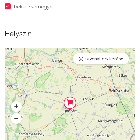
békés vármegye
Helyszín
Útvonalterv kérése