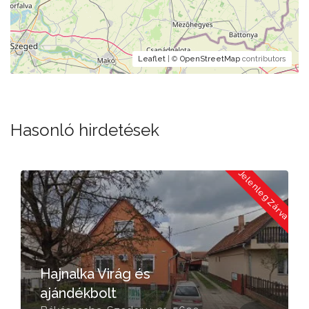
Leaflet
| ©
OpenStreetMap
contributors
Hasonló hirdetések
a
Jelenleg Zárva
Hajnalka Virág és
ajándékbolt