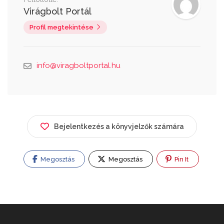
Virágbolt Portál
Profil megtekintése
info@viragboltportal.hu
Bejelentkezés a könyvjelzők számára
Megosztás
Megosztás
Pin It