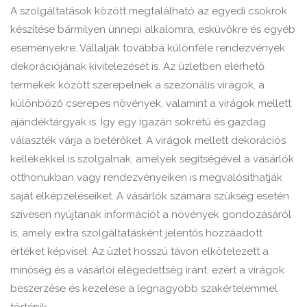
A szolgáltatások között megtalálható az egyedi csokrok
készítése bármilyen ünnepi alkalomra, esküvőkre és egyéb
eseményekre. Vállalják továbbá különféle rendezvények
dekorációjának kivitelezését is. Az üzletben elérhető
termékek között szerepelnek a szezonális virágok, a
különböző cserepes növények, valamint a virágok mellett
ajándéktárgyak is. Így egy igazán sokrétű és gazdag
választék várja a betérőket. A virágok mellett dekorációs
kellékekkel is szolgálnak, amelyek segítségével a vásárlók
otthonukban vagy rendezvényeiken is megvalósíthatják
saját elképzeléseiket. A vásárlók számára szükség esetén
szívesen nyújtanak információt a növények gondozásáról
is, amely extra szolgáltatásként jelentős hozzáadott
értéket képvisel. Az üzlet hosszú távon elkötelezett a
minőség és a vásárlói elégedettség iránt, ezért a virágok
beszerzése és kezelése a legnagyobb szakértelemmel