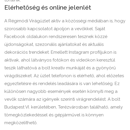
történik.
Elérhetőség és online jelenlét
A Régimódi Virágüzlet aktív a közösségi médiában is, hogy
szorosabb kapcsolatot ápoljon a vevőkkel. Saját
Facebook oldalukon rendszeresen tesznek közzé
újdonságokat, szezonális ajánlatokat és aktuális
dekorációs trendeket. Emellett Instagram profiljukon is
aktívak, ahol látványos fotókon és videókon keresztül
teszik láthatóvá a bolt kreatív munkáját és a gyönyörű
virágdíszeket. Az üzlet telefonon is elérhető, ahol előzetes
egyeztetésre és rendelés leadására is van lehetőség. Ez
különösen nagyobb események esetén könnyíti meg a
vevők számára az igényeik szerinti virágrendelést. A bolt
Budapest VI. kerületében, Terézvárosban található, amely
tömegközlekedéssel és gépjárművel is könnyen
megközelíthető.