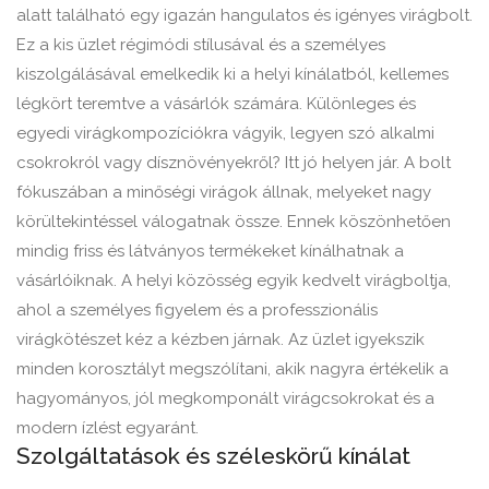
alatt található egy igazán hangulatos és igényes virágbolt.
Ez a kis üzlet régimódi stílusával és a személyes
kiszolgálásával emelkedik ki a helyi kínálatból, kellemes
légkört teremtve a vásárlók számára. Különleges és
egyedi virágkompozíciókra vágyik, legyen szó alkalmi
csokrokról vagy dísznövényekről? Itt jó helyen jár. A bolt
fókuszában a minőségi virágok állnak, melyeket nagy
körültekintéssel válogatnak össze. Ennek köszönhetően
mindig friss és látványos termékeket kínálhatnak a
vásárlóiknak. A helyi közösség egyik kedvelt virágboltja,
ahol a személyes figyelem és a professzionális
virágkötészet kéz a kézben járnak. Az üzlet igyekszik
minden korosztályt megszólítani, akik nagyra értékelik a
hagyományos, jól megkomponált virágcsokrokat és a
modern ízlést egyaránt.
Szolgáltatások és széleskörű kínálat