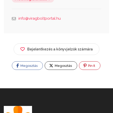
info@viragboltportal.hu
Bejelentkezés a könyvjelzők számára
Megosztás
Megosztás
Pin It