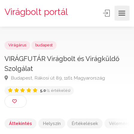
Virágbolt portál
Virágárus
budapest
VIRÁGFUTÁR Virágbolt és Virágküldő
Szolgálat
Budapest, Rákosi út 89, 1161 Magyarország
5.0
(1 értékelés)
Áttekintés
Helyszín
Értékelések
Vélemény h