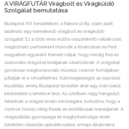
A VIRÁGFUTÁR Virágbolt és Virágküldő
Szolgálat bemutatása
Budapest XVI. kerületében, a Rákosi út 89. szám alatt
található egy kiemelkedő virágbolt és virágküldő
szolgálat. Ez a több éves múltra visszatekintő vállalkozás
megbízható partnerként működik a fővárosban és Pest
megyében egyaránt. Kiemelt céljuk, hogy mindig friss és
szezonális virágokat kínáljanak vásárlóiknak. A virágokat
gondosan megkomponált, művészi csokrok formájában
juttatják el a címzettekhez. Különlegességük az expressz
kiszállítás, amely Budapest területén akár egy órán belüli
kézbesítést is lehetővé tesz. Az üzletben nagy hangsúlyt
fektetnek a virágok kiváló minőségére, biztosítva, hogy a
csokrok hosszú ideig frissek és esztétikusak maradjanak. A
virágszállítás gyorsasága és megbízhatósága révén
tökéletes választás ajándékozásra, ünnepi alkalmakra