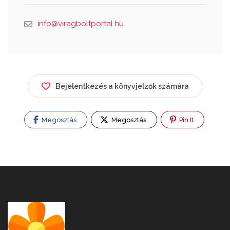
info@viragboltportal.hu
Bejelentkezés a könyvjelzők számára
Megosztás
Megosztás
Pin It