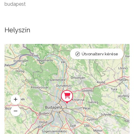
budapest
Helyszín
Útvonalterv kérése