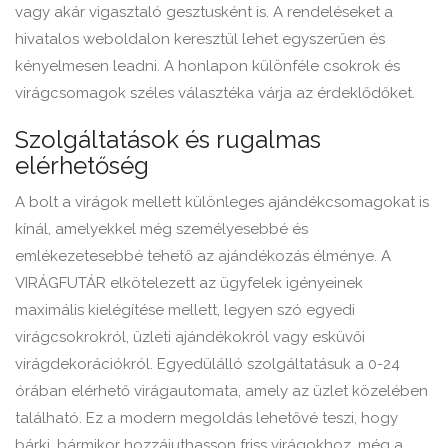
vagy akár vigasztaló gesztusként is. A rendeléseket a
hivatalos weboldalon keresztül lehet egyszerűen és
kényelmesen leadni. A honlapon különféle csokrok és
virágcsomagok széles választéka várja az érdeklődőket.
Szolgáltatások és rugalmas
elérhetőség
A bolt a virágok mellett különleges ajándékcsomagokat is
kínál, amelyekkel még személyesebbé és
emlékezetesebbé tehető az ajándékozás élménye. A
VIRÁGFUTÁR elkötelezett az ügyfelek igényeinek
maximális kielégítése mellett, legyen szó egyedi
virágcsokrokról, üzleti ajándékokról vagy esküvői
virágdekorációkról. Egyedülálló szolgáltatásuk a 0-24
órában elérhető virágautomata, amely az üzlet közelében
található. Ez a modern megoldás lehetővé teszi, hogy
bárki, bármikor hozzájuthasson friss virágokhoz, még a