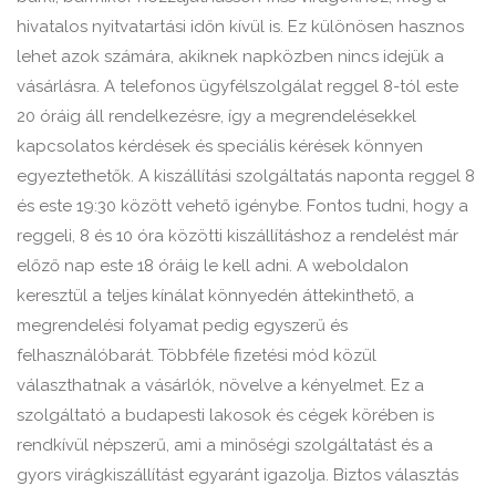
hivatalos nyitvatartási időn kívül is. Ez különösen hasznos
lehet azok számára, akiknek napközben nincs idejük a
vásárlásra. A telefonos ügyfélszolgálat reggel 8-tól este
20 óráig áll rendelkezésre, így a megrendelésekkel
kapcsolatos kérdések és speciális kérések könnyen
egyeztethetők. A kiszállítási szolgáltatás naponta reggel 8
és este 19:30 között vehető igénybe. Fontos tudni, hogy a
reggeli, 8 és 10 óra közötti kiszállításhoz a rendelést már
előző nap este 18 óráig le kell adni. A weboldalon
keresztül a teljes kínálat könnyedén áttekinthető, a
megrendelési folyamat pedig egyszerű és
felhasználóbarát. Többféle fizetési mód közül
választhatnak a vásárlók, növelve a kényelmet. Ez a
szolgáltató a budapesti lakosok és cégek körében is
rendkívül népszerű, ami a minőségi szolgáltatást és a
gyors virágkiszállítást egyaránt igazolja. Biztos választás