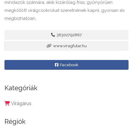
mindazok számára, akik kizárólag friss, gyönyörűen
megkötött virágcsokrokat szeretnének kapni, gyorsan és
megbízhatóan.
36302792867
www.viragfutar.hu
Facebook
Kategóriák
Virágárus
Régiók