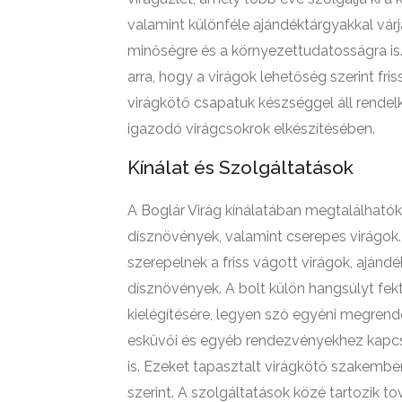
valamint különféle ajándéktárgyakkal várj
minőségre és a környezettudatosságra is
arra, hogy a virágok lehetőség szerint fri
virágkötő csapatuk készséggel áll rendel
igazodó virágcsokrok elkészítésében.
Kínálat és Szolgáltatások
A Boglár Virág kínálatában megtalálhatók 
dísznövények, valamint cserepes virágok.
szerepelnek a friss vágott virágok, aján
dísznövények. A bolt külön hangsúlyt fek
kielégítésére, legyen szó egyéni megrend
esküvői és egyéb rendezvényekhez kapc
is. Ezeket tapasztalt virágkötő szakembe
szerint. A szolgáltatások közé tartozik 