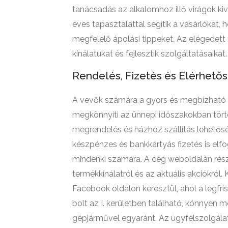
tanácsadás az alkalomhoz illő virágok k
éves tapasztalattal segítik a vásárlókat
megfelelő ápolási tippeket. Az elégedett
kínálatukat és fejlesztik szolgáltatásaikat.
Rendelés, Fizetés és Elérhető
A vevők számára a gyors és megbízható há
megkönnyíti az ünnepi időszakokban törté
megrendelés és házhoz szállítás lehetős
készpénzes és bankkártyás fizetés is elf
mindenki számára. A cég weboldalán részl
termékkínálatról és az aktuális akciókról.
Facebook oldalon keresztül, ahol a legfr
bolt az I. kerületben található, könnyen
gépjárművel egyaránt. Az ügyfélszolgála