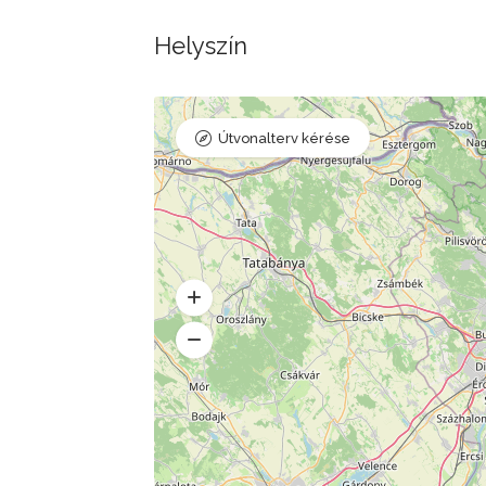
Helyszín
Útvonalterv kérése