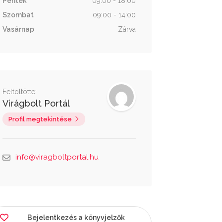
Péntek
09:00 - 18:00
Szombat
09:00 - 14:00
Vasárnap
Zárva
Feltöltötte:
Virágbolt Portál
Profil megtekintése
info@viragboltportal.hu
Bejelentkezés a könyvjelzők