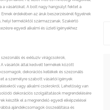
a a vásárlókat. A bolt nagy hangsúlyt fektet a
. Ennek érdekében az áruk beszerzésénél figyelnek
ss, helyi termelőktől származzanak. Szakértő
kezésre egyedi alkalmi és üzleti igényekhez
szezonális és exkluzív virágcsokrok,
 A vásárlók által kedvelt termékek között
dékcsomagok, dekorációs kellékek és szezonális
tet a személyre szabott vásárlói igények
elésekről vagy alkalmi csokrokról. Lehetőség van
solódó dekorációs szolgáltatások megrendelésére
rek készítik el a megrendelő egyedi elképzelései
továbbá ajándékcsomagok összeállítása és