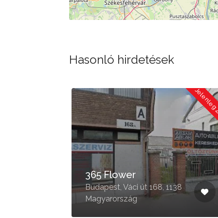
Hasonló hirdetések
Jelenleg Zárva
Jelenleg
365 Flower
.
Budapest, Váci út 168, 1138
Magyarország