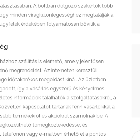
iválasztásában. A boltban dolgozó szakértők több
, hogy minden virágkülönlegességhez megtalálják a
 ügyfelek érdekében folyamatosan bővítik a
ség
zhoz szállítás is elérhető, amely jelentősen
nő megrendelést. Az interneten keresztüli
ége időtakarékos megoldást kínál. Az üzletben
ogadott, így a vásárlás egyszerű és kényelmes
etes információk találhatók a szolgáltatásokról, a
 Közvetlen kapcsolatot tartanak fenn vásárlóikkal a
issebb termékekről és akciókról számolnak be. A
 megközelíthető tömegközlekedéssel és
t telefonon vagy e-mailben érhető el a pontos