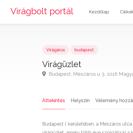
Virágbolt portál
Kezdőlap
Cikke
Virágárus
budapest
Virágüzlet
Budapest, Mészáros u. 3, 1016 Magy
Áttekintés
Helyszín
Vélemény hozzá
Budapest I. kerületében, a Mészáros utca 
virágüzlet, amely több éve szolgálja ki a k