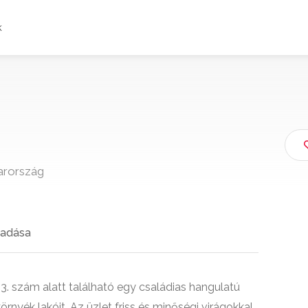
k
arország
adása
3. szám alatt található egy családias hangulatú
örnyék lakóit. Az üzlet friss és minőségi virágokkal,