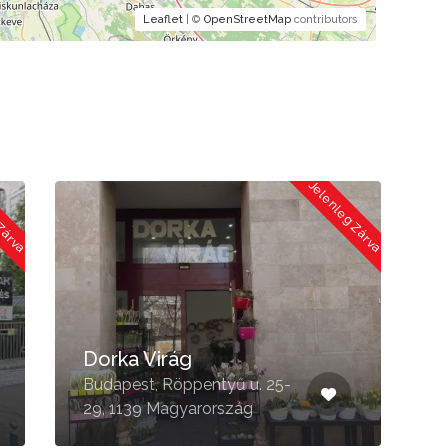
Leaflet
| ©
OpenStreetMap
contributors
 Zárva
Jelenleg Zárva
Dorka Virág
Budapest, Röppentyű u. 25-
B
29, 1139 Magyarország
1