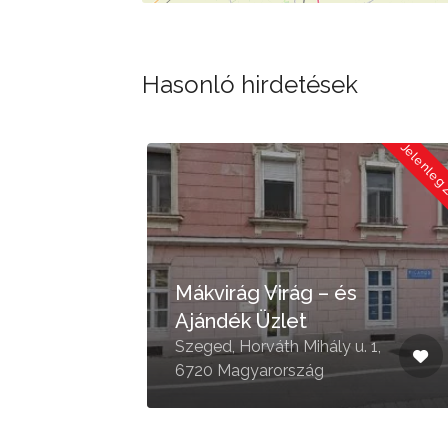
Hasonló hirdetések
Jelenleg Zárva
Jelenleg
let
Mákvirág Virág – és
Ajándék Üzlet
,
Szeged, Horváth Mihály u. 1,
6720 Magyarország