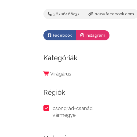
36706168237
www.facebook.com
Facebook
Instagram
Kategóriák
Virágárus
Régiók
csongrád-csanád
vármegye