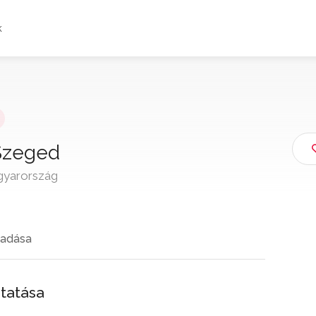
k
 Szeged
gyarország
adása
tatása