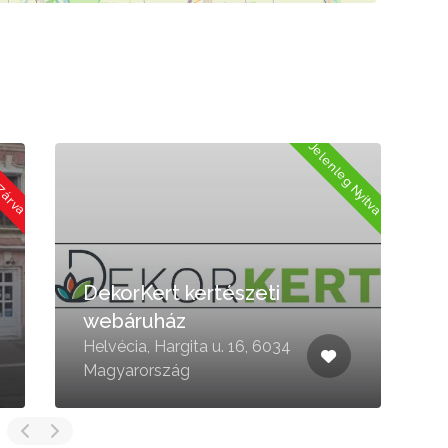
Jelenleg Nyitva
 Zárva
DekorKert kertészeti
webáruház
Helvécia, Hargita u. 16, 6034
K
Magyarország
6