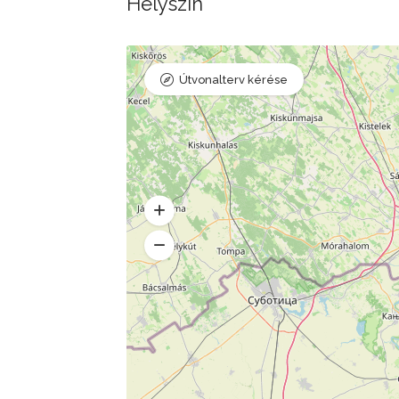
Helyszín
Útvonalterv kérése