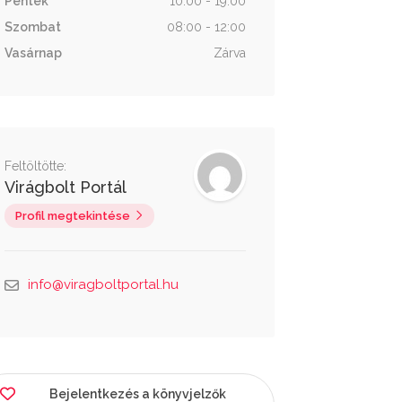
Péntek
10:00 - 19:00
Szombat
08:00 - 12:00
Vasárnap
Zárva
Feltöltötte:
Virágbolt Portál
Profil megtekintése
info@viragboltportal.hu
Bejelentkezés a könyvjelzők