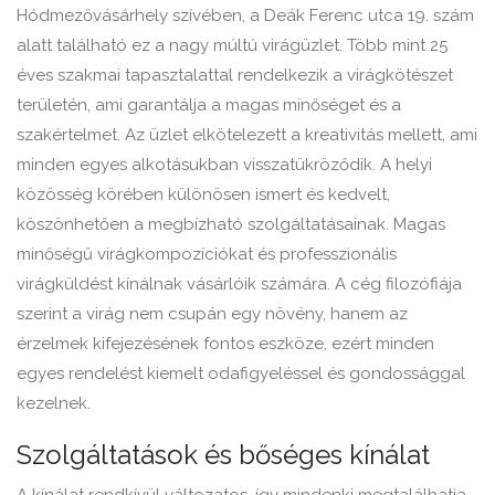
Hódmezővásárhely szívében, a Deák Ferenc utca 19. szám
alatt található ez a nagy múltú virágüzlet. Több mint 25
éves szakmai tapasztalattal rendelkezik a virágkötészet
területén, ami garantálja a magas minőséget és a
szakértelmet. Az üzlet elkötelezett a kreativitás mellett, ami
minden egyes alkotásukban visszatükröződik. A helyi
közösség körében különösen ismert és kedvelt,
köszönhetően a megbízható szolgáltatásainak. Magas
minőségű virágkompozíciókat és professzionális
virágküldést kínálnak vásárlóik számára. A cég filozófiája
szerint a virág nem csupán egy növény, hanem az
érzelmek kifejezésének fontos eszköze, ezért minden
egyes rendelést kiemelt odafigyeléssel és gondossággal
kezelnek.
Szolgáltatások és bőséges kínálat