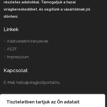
részletes adatokkal. Támogatjuk a hazai
virágkereskedőket, és segítünk a vásárlóknak jól
dönteni.
Linkek
Adatvédelmi irányelvek
ÁSZF
Impresszum
Kapcsolat
E-Mail: hello@viragboltportal.hu
French
Polish
Tiszteletben tartjuk az Ön adatait
Czech