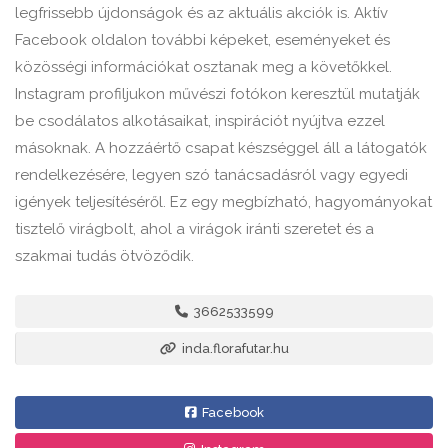
legfrissebb újdonságok és az aktuális akciók is. Aktív
Facebook oldalon további képeket, eseményeket és
közösségi információkat osztanak meg a követőkkel.
Instagram profiljukon művészi fotókon keresztül mutatják
be csodálatos alkotásaikat, inspirációt nyújtva ezzel
másoknak. A hozzáértő csapat készséggel áll a látogatók
rendelkezésére, legyen szó tanácsadásról vagy egyedi
igények teljesítéséről. Ez egy megbízható, hagyományokat
tisztelő virágbolt, ahol a virágok iránti szeretet és a
szakmai tudás ötvöződik.
3662533599
inda.florafutar.hu
Facebook