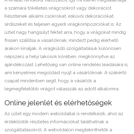
A kínálat rendkívül változatos, így mindenki megtalálhatja
a számára tökéletes virágcsokrot vagy dekorációt.
Készítenek alkalmi csokrokat, esküvői dekorációkat,
sírdíszeket és teljesen egyedi virágkompozíciókat is. Az
üzlet nagy hangsúlyt fektet arra, hogy a virágokat mindig
frissen szállítsa a vásárlóknak, mindezt pedig elérhető
árakon kínálják. A virágküldő szolgáltatásuk különösen
népszerű a helyi lakosok körében, megkönnyítve az
ajándékozást. Lehetőség van online rendelés leadására is,
ami kényelmes megoldást nyújt a vásárlóknak. A szakértő
csapat mindenben segít, hogy a vásárlók a
legmegfelelőbb virágot válasszák az adott alkalomra.
Online jelenlét és elérhetőségek
Az üzlet egy modern weboldallal is rendelkezik, ahol az
érdeklődők részletes információkat találhatnak a
szolgáltatásokról. A weboldalon megtekinthetők a