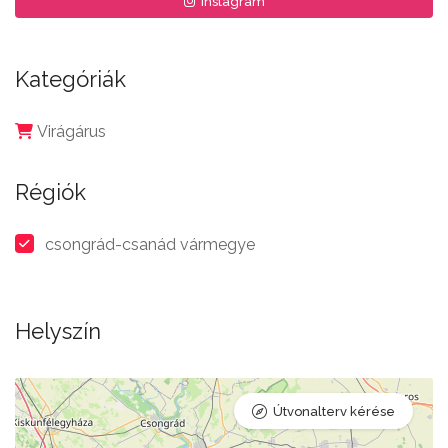
Instagram
Kategóriák
Virágárus
Régiók
csongrád-csanád vármegye
Helyszín
Útvonalterv kérése