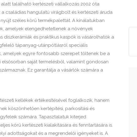
alatt található kertészeti vállalkozás 2002 óta
a családias hangulatú virágbolt és kertészeti áruda
 nyújt széles körű termékpalettát. A kínálatukban
ek, amelyek elengedhetetlenek a növények
s díszkerámiák és praktikus kaspók is vásárolhatók a
felelő tápanyag-utánpótlásról speciális
amelyek egyre fontosabb szerepet töltenek be a
 elsősorban saját termelésből, valamint gondosan
származnak. Ez garantálja a vásárlók számára a
észeti kellékek értékesítésével foglalkozik, hanem
nek köszönhetően kertépítési, parkosítási és
ügyfeleik számára. Tapasztalatuk kiterjed
ljes körű kertészeti kialakítására és fenntartására is.
elyi adottságokat és a megrendelői igényeket is. A