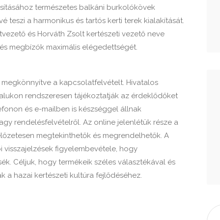
sításához természetes balkáni burkolókövek
 teszi a harmonikus és tartós kerti terek kialakítását.
tvezető és Horváth Zsolt kertészeti vezető neve
ók és megbízók maximális elégedettségét.
, megkönnyítve a kapcsolatfelvételt. Hivatalos
lukon rendszeresen tájékoztatják az érdeklődőket
lefonon és e-mailben is készséggel állnak
gy rendelésfelvételről. Az online jelenlétük része a
 előzetesen megtekinthetők és megrendelhetők. A
ói visszajelzések figyelembevétele, hogy
sék. Céljuk, hogy termékeik széles választékával és
 a hazai kertészeti kultúra fejlődéséhez.