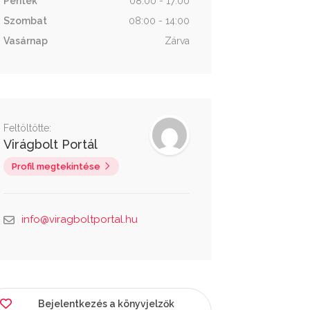
Péntek
08:00 - 17:00
Szombat
08:00 - 14:00
Vasárnap
Zárva
Feltöltötte:
Virágbolt Portál
Profil megtekintése
info@viragboltportal.hu
Bejelentkezés a könyvjelzők