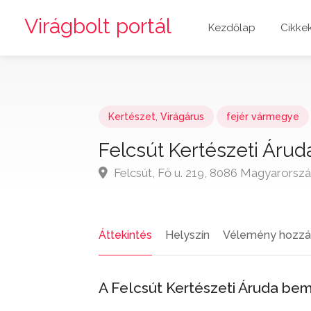
Virágbolt portál
Kezdőlap
Cikke
Kertészet
,
Virágárus
fejér vármegye
Felcsút Kertészeti Árud
Felcsút, Fő u. 219, 8086 Magyarorsz
Áttekintés
Helyszín
Vélemény hozzá
A Felcsút Kertészeti Áruda be