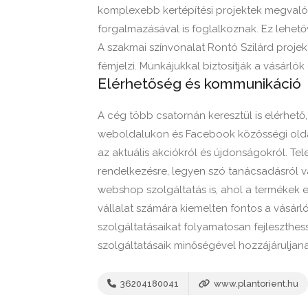
komplexebb kertépítési projektek megvaló
forgalmazásával is foglalkoznak. Ez lehetővé
A szakmai színvonalat Rontó Szilárd projek
fémjelzi. Munkájukkal biztosítják a vásárl
Elérhetőség és kommunikáció
A cég több csatornán keresztül is elérhető
weboldalukon és Facebook közösségi olda
az aktuális akciókról és újdonságokról. Te
rendelkezésre, legyen szó tanácsadásról va
webshop szolgáltatás is, ahol a termékek
vállalat számára kiemelten fontos a vásárl
szolgáltatásaikat folyamatosan fejleszthes
szolgáltatásaik minőségével hozzájáruljanak
36204180041
www.plantorient.hu