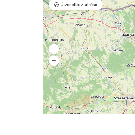
Útvonalterv kérése