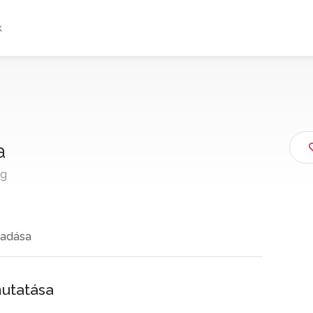
k
a
ág
adása
mutatása