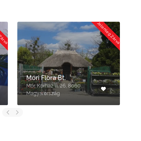
Jelenleg Zárva
Jelenleg Zárv
Halász Krisztina
Mór, Vértes u. 42, 8060
Magyarország