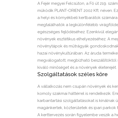
A Fejér megyei Felcsúton, a Fő út 219. szám 
működik PLANT-ORIENT 2002 Kft. néven. Ez 
a helyi és környékbeli kertbarátok számára
megtalálhatók a legkülönfélébb virágföld
egészséges fejlődéséhez. Ezenkívül elegán
növények esztétikus elhelyezéséhez. A meg
növénytápok és műtrágyák gondoskodnak, 
hazai növénykultúrában. Az áruda termékei
megválogatott, megbízható beszállítóktól 
kiváló minőséget és a növények életerejét.
Szolgáltatások széles köre
A vállalkozás nem csupán növények és kert
komoly szakmai háttérrel is rendelkezik. En
karbantartási szolgáltatásokat is kínálnak 
magánkertek, közterületek és ipari parkok te
A kerttervezés során figyelembe veszik a h