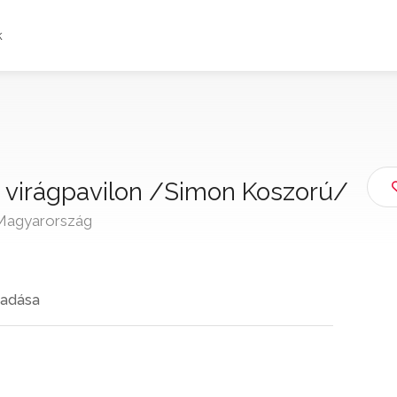
k
 virágpavilon /Simon Koszorú/
 Magyarország
adása