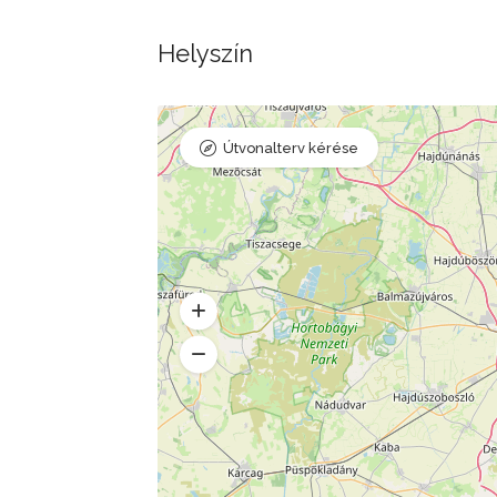
Helyszín
Útvonalterv kérése