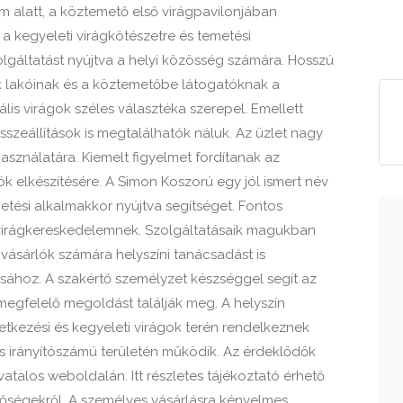
 alatt, a köztemető első virágpavilonjában
n a kegyeleti virágkötészetre és temetési
gáltatást nyújtva a helyi közösség számára. Hosszú
k lakóinak és a köztemetőbe látogatóknak a
ális virágok széles választéka szerepel. Emellett
összeállítások is megtalálhatók náluk. Az üzlet nagy
sználatára. Kiemelt figyelmet fordítanak az
k elkészítésére. A Simon Koszorú egy jól ismert név
tési alkalmakkor nyújtva segítséget. Fontos
virágkereskedelemnek. Szolgáltatásaik magukban
A vásárlók számára helyszíni tanácsadást is
ásához. A szakértő személyzet készséggel segít az
egfelelő megoldást találják meg. A helyszín
etkezési és kegyeleti virágok terén rendelkeznek
s irányítószámú területén működik. Az érdeklődők
vatalos weboldalán. Itt részletes tájékoztató érhető
etőségekről. A személyes vásárlásra kényelmes