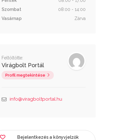
Péntek
08:00 - 17:00
Szombat
08:00 - 14:00
Vasárnap
Zárva
Feltöltötte:
Virágbolt Portál
Profil megtekintése
info@viragboltportal.hu
Bejelentkezés a könyvjelzők