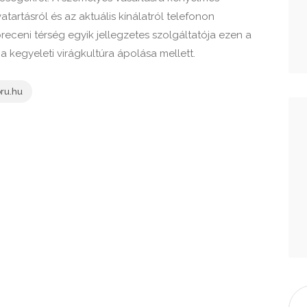
tartásról és az aktuális kínálatról telefonon
breceni térség egyik jellegzetes szolgáltatója ezen a
 a kegyeleti virágkultúra ápolása mellett.
ru.hu