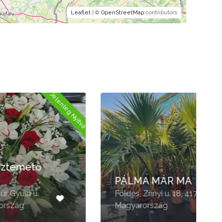
Leaflet
| ©
OpenStreetMap
contributors
Nyitva
Jelenleg Nyitva
PÁLMA MÁR MA
Földes, Zrínyi u. 18, 4177
D
Magyarország
M