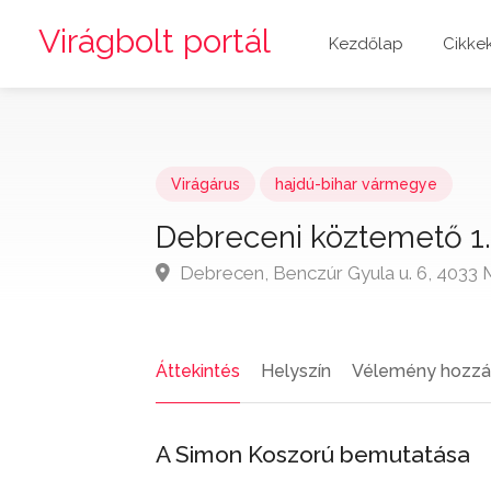
Virágbolt portál
Kezdőlap
Cikke
Virágárus
hajdú-bihar vármegye
Debreceni köztemető 1.
Debrecen, Benczúr Gyula u. 6, 4033
Áttekintés
Helyszín
Vélemény hozzá
A Simon Koszorú bemutatása