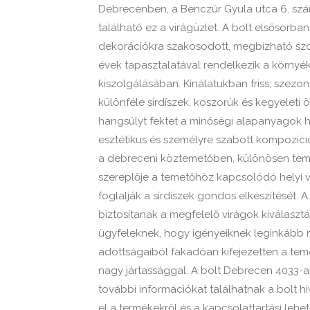
Debrecenben, a Benczúr Gyula utca 6. szám
található ez a virágüzlet. A bolt elsősorba
dekorációkra szakosodott, megbízható szol
évek tapasztalatával rendelkezik a környé
kiszolgálásában. Kínálatukban friss, szezon
különféle sírdíszek, koszorúk és kegyeleti 
hangsúlyt fektet a minőségi alapanyagok ha
esztétikus és személyre szabott kompozíció
a debreceni köztemetőben, különösen teme
szereplője a temetőhöz kapcsolódó helyi 
foglalják a sírdíszek gondos elkészítését. 
biztosítanak a megfelelő virágok kiválaszt
ügyfeleknek, hogy igényeiknek leginkább m
adottságaiból fakadóan kifejezetten a tem
nagy jártassággal. A bolt Debrecen 4033-a
további információkat találhatnak a bolt hi
el a termékekről és a kapcsolattartási leh