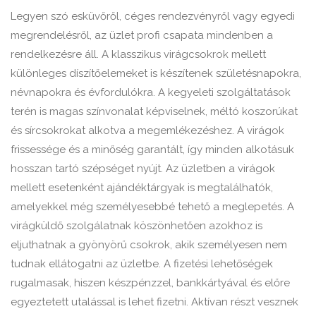
Legyen szó esküvőről, céges rendezvényről vagy egyedi
megrendelésről, az üzlet profi csapata mindenben a
rendelkezésre áll. A klasszikus virágcsokrok mellett
különleges díszítőelemeket is készítenek születésnapokra,
névnapokra és évfordulókra. A kegyeleti szolgáltatások
terén is magas színvonalat képviselnek, méltó koszorúkat
és sírcsokrokat alkotva a megemlékezéshez. A virágok
frissessége és a minőség garantált, így minden alkotásuk
hosszan tartó szépséget nyújt. Az üzletben a virágok
mellett esetenként ajándéktárgyak is megtalálhatók,
amelyekkel még személyesebbé tehető a meglepetés. A
virágküldő szolgálatnak köszönhetően azokhoz is
eljuthatnak a gyönyörű csokrok, akik személyesen nem
tudnak ellátogatni az üzletbe. A fizetési lehetőségek
rugalmasak, hiszen készpénzzel, bankkártyával és előre
egyeztetett utalással is lehet fizetni. Aktívan részt vesznek