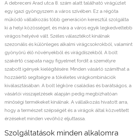
A debreceni Arad utca 8. szám alatt található virágüzlet
egy igazi gyöngyszem a város szívében. Ez a régóta
működő vállalkozás több generáción keresztül szolgálta
ki a helyi közösséget, és mára a város egyik legkedveltebb
virágos helyévé vált. Széles választékot kínálnak
szezonális és különleges alkalmi virágcsokrokból, valamint
gyönyörű élő növényekből és virágdíszekből. A bolt
szakértő csapata nagy figyelmet fordít a személyre
szabott igények kielégítésére. Minden vásárló számíthat a
hozzáértő segítségre a tökéletes virágkombinációk
kiválasztásában. A bolt légköre családias és barátságos, a
vásárlói visszajelzések alapján pedig megbízhatóan
minőségi termékeket kínálnak. A vállalkozás hivatott arra,
hogy a természet szépségét és a virágok által közvetített
érzéseket minden vevőhöz eljuttassa.
Szolgáltatások minden alkalomra