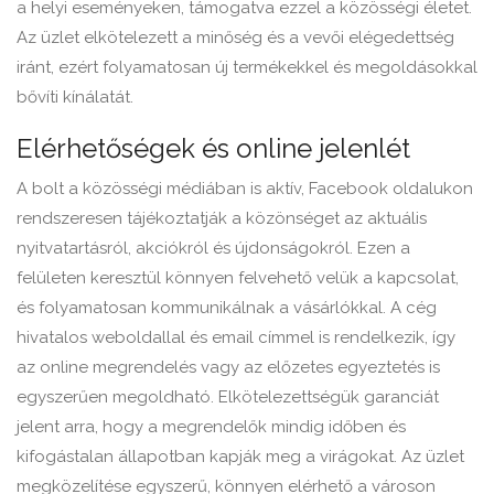
a helyi eseményeken, támogatva ezzel a közösségi életet.
Az üzlet elkötelezett a minőség és a vevői elégedettség
iránt, ezért folyamatosan új termékekkel és megoldásokkal
bővíti kínálatát.
Elérhetőségek és online jelenlét
A bolt a közösségi médiában is aktív, Facebook oldalukon
rendszeresen tájékoztatják a közönséget az aktuális
nyitvatartásról, akciókról és újdonságokról. Ezen a
felületen keresztül könnyen felvehető velük a kapcsolat,
és folyamatosan kommunikálnak a vásárlókkal. A cég
hivatalos weboldallal és email címmel is rendelkezik, így
az online megrendelés vagy az előzetes egyeztetés is
egyszerűen megoldható. Elkötelezettségük garanciát
jelent arra, hogy a megrendelők mindig időben és
kifogástalan állapotban kapják meg a virágokat. Az üzlet
megközelítése egyszerű, könnyen elérhető a városon