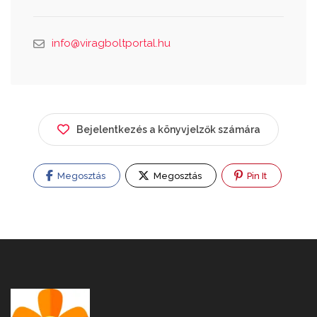
info@viragboltportal.hu
Bejelentkezés a könyvjelzők számára
Megosztás
Megosztás
Pin It