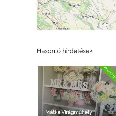
Hasonló hirdetések
lenleg Nyitva
Jelenleg Nyitva
Mátka Virágműhely