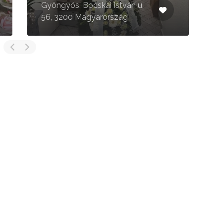
Gyöngyös, Bocskai István u.
Gyöngyös
56, 3200 Magyarország
3200 Ma