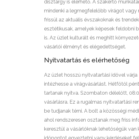
dísztárgy is elérhető. A szakértő munkat
mindenki a legmegfelelőbb virágot vagy 
frissül az aktuális évszakoknak és trend
esztétikusak, amelyek képesek feldobni 
is. Az üzlet kulturált és meghitt környezet
vásárlói élményt és elégedettséget.
Nyitvatartás és elérhetőség
Az üzlet hosszú nyitvatartási idővel várj
intézhesse a virágvásárlást. Hétfőtől pén
tartanak nyitva. Szombaton délelőtt, 08:0
vásárlásra. Ez a rugalmas nyitvatartási re
be tudjanak térni. A bolt a közösségi méd
ahol rendszeresen osztanak meg friss inf
keresztül a vásárlóknak lehetőségük van k
időpontot egyeztetni vagy kérdéseket fel