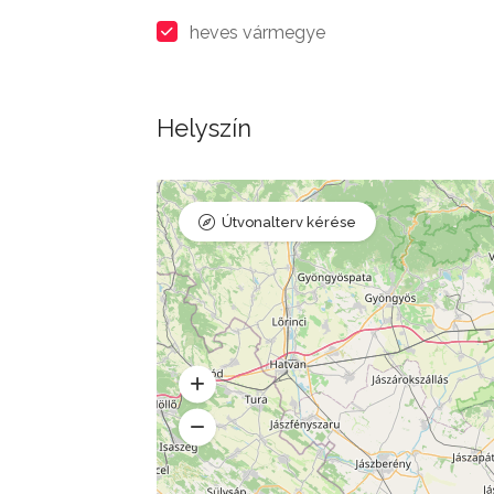
heves vármegye
Helyszín
Útvonalterv kérése