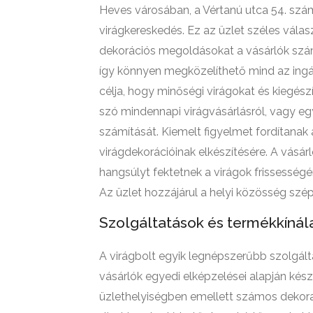
Heves városában, a Vértanú utca 54. szám
virágkereskedés. Ez az üzlet széles válasz
dekorációs megoldásokat a vásárlók szám
így könnyen megközelíthető mind az ingáz
célja, hogy minőségi virágokat és kiegés
szó mindennapi virágvásárlásról, vagy eg
számítását. Kiemelt figyelmet fordítana
virágdekorációinak elkészítésére. A vásár
hangsúlyt fektetnek a virágok frissességé
Az üzlet hozzájárul a helyi közösség sz
Szolgáltatások és termékkínál
A virágbolt egyik legnépszerűbb szolgált
vásárlók egyedi elképzelései alapján kész
üzlethelyiségben emellett számos dekora