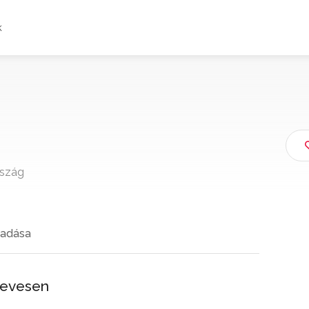
k
rszág
adása
Hevesen