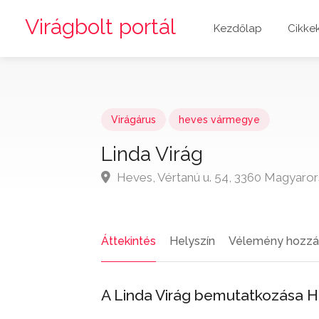
Virágbolt portál
Kezdőlap
Cikke
Virágárus
heves vármegye
Linda Virág
Heves, Vértanú u. 54, 3360 Magyaro
Áttekintés
Helyszín
Vélemény hozzá
A Linda Virág bemutatkozása 