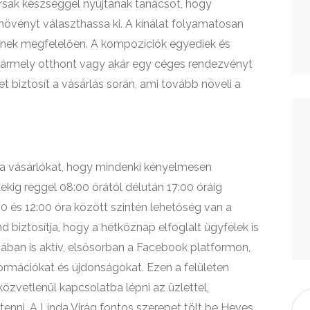
ársak készséggel nyújtanak tanácsot, hogy
növényt választhassa ki. A kínálat folyamatosan
eknek megfelelően. A kompozíciók egyediek és
bármely otthont vagy akár egy céges rendezvényt
et biztosít a vásárlás során, ami tovább növeli a
a a vásárlókat, hogy mindenki kényelmesen
tekig reggel 08:00 órától délután 17:00 óráig
0 és 12:00 óra között szintén lehetőség van a
nd biztosítja, hogy a hétköznap elfoglalt ügyfelek is
iában is aktív, elsősorban a Facebook platformon,
ormációkat és újdonságokat. Ezen a felületen
özvetlenül kapcsolatba lépni az üzlettel,
tenni. A Linda Virág fontos szerepet tölt be Heves