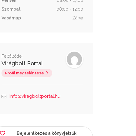
Péntek
08:00 - 17:00
Szombat
08:00 - 12:00
Vasárnap
Zárva
Feltöltötte:
Virágbolt Portál
Profil megtekintése
info@viragboltportal.hu
Bejelentkezés a könyvjelzők