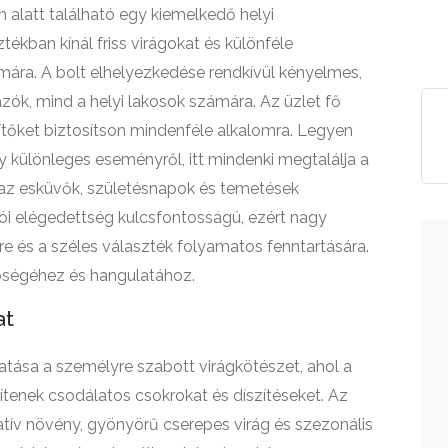
 alatt található egy kiemelkedő helyi
tékban kínál friss virágokat és különféle
ára. A bolt elhelyezkedése rendkívül kényelmes,
ók, mind a helyi lakosok számára. Az üzlet fő
zítőket biztosítson mindenféle alkalomra. Legyen
y különleges eseményről, itt mindenki megtalálja a
k az esküvők, születésnapok és temetések
lói elégedettség kulcsfontosságú, ezért nagy
re és a széles választék folyamatos fenntartására.
épségéhez és hangulatához.
at
atása a személyre szabott virágkötészet, ahol a
ítenek csodálatos csokrokat és díszítéseket. Az
tív növény, gyönyörű cserepes virág és szezonális