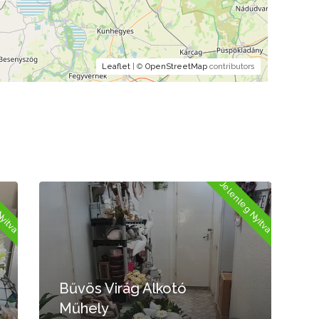
Leaflet
| ©
OpenStreetMap
contributors
Jelenleg Nyitva
Bokrét
Bűvös Virág Alkotó
Rende
Műhely
Gyöng