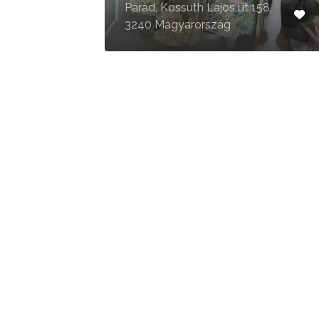
Parád, Kossuth Lajos út 158,
3240 Magyarország